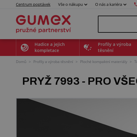
Centrum poptávek
Vše o nákupu
O nás a kariéra
Hadice a jejich
Profily a výroba
kompletace
těsnění
Domů
>
Profily a výroba těsnění
>
Ploché kompaktní materiály
>
T
PRYŽ 7993 - PRO VŠ