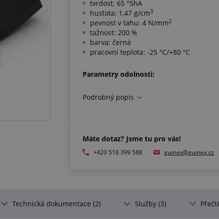
tvrdost: 65 °ShA
3
hustota: 1,47 g/cm
2
pevnost v tahu: 4 N/mm
tažnost: 200 %
barva: černá
pracovní teplota: -25 °C/+80 °C
Parametry odolnosti:
odolnost vůči povětrnostním vlivům a U
Podrobný popis
odolnost vůči ozónu: není odolná
odolnost vůči zásadám: není odolná
odolnost vůči kyselinám: není odolná
odolnost vůči oleji: není odolná
Máte dotaz? Jsme tu pro vás!
odolnost vůči benzínu: není odolná
+420 518 399 588
gumex@gumex.cz
Technická dokumentace (2)
Služby (3)
Přečtě