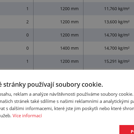
1
1200 mm
11,760 kg/m²
2
1200 mm
13,600 kg/m²
0
1200 mm
14,700 kg/m²
0
1400 mm
14,700 kg/m²
1
1200 mm
15,291 kg/m²
 stránky používají soubory cookie.
obsahu, reklam a analýze návštěvnosti používáme soubory cookie.
ZOBRAZIT DALŠÍ (
4
)
ašich stránek také sdílíme s našimi reklamními a analytickými par
 s dalšími informacemi, které jste jim poskytli nebo které shro
služeb.
Více informací
993 - PRO VŠEOBECNÉ POUŽITÍ
P