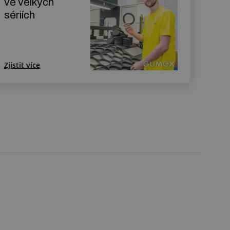
ve velkých
sériích
Zjistit více