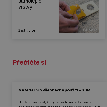
samolepicí
vrstvy
Zjistit více
Přečtěte si
Materiál pro všeobecné použití – SBR
Hledáte materiál, který nebude muset v praxi
odolávat extrémní nepřízni počasí nebo agresivním