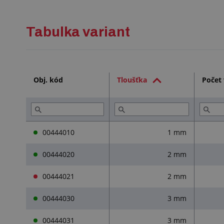
Tabulka variant
Obj. kód
Tloušťka
Počet 
00444010
1 mm
00444020
2 mm
00444021
2 mm
00444030
3 mm
00444031
3 mm