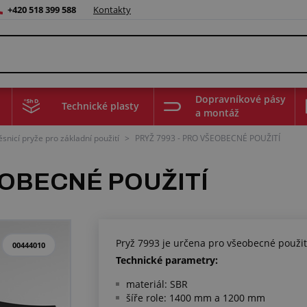
+420 518 399 588
Kontakty
Dopravníkové pásy
Technické plasty
a montáž
ěsnicí pryže pro základní použití
>
PRYŽ 7993 - PRO VŠEOBECNÉ POUŽITÍ
EOBECNÉ POUŽITÍ
Pryž 7993 je určena pro všeobecné použit
00444010
Technické parametry:
materiál: SBR
šíře role: 1400 mm a 1200 mm