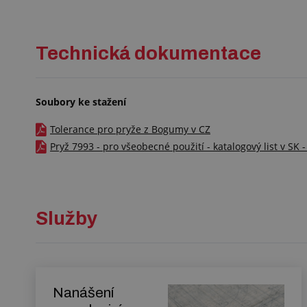
Technická dokumentace
Soubory ke stažení
Tolerance pro pryže z Bogumy v CZ
Pryž 7993 - pro všeobecné použití - katalogový list v SK 
Služby
Nanášení