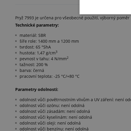
Pryž 7993 je určena pro všeobecné použití, výborný poměr 
Technické parametry:
materiál: SBR
šíře role: 1400 mm a 1200 mm
tvrdost: 65 °ShA
3
hustota: 1,47 g/cm
2
pevnost v tahu: 4 N/mm
tažnost: 200 %
barva: černá
pracovní teplota: -25 °C/+80 °C
Parametry odolnosti:
odolnost vůči povětrnostním vlivům a UV záření: není od
odolnost vůči ozónu: není odolná
odolnost vůči zásadám: není odolná
odolnost vůči kyselinám: není odolná
odolnost vůči oleji: není odolná
odolnost vůči benzínu: není odolná