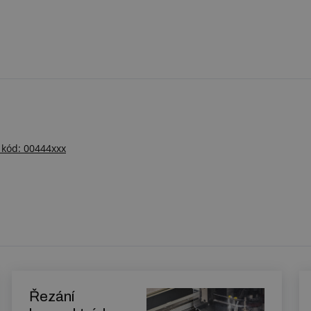
- kód: 00444xxx
Řezání