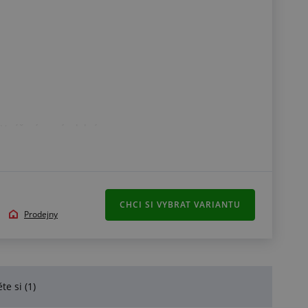
V záření: není odolná
CHCI SI VYBRAT VARIANTU
Prodejny
te si (1)