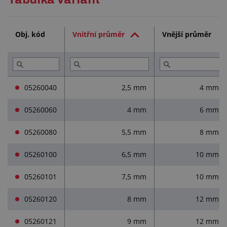
Technická dokumentace (1)
Obj. kód
Vnitřní průměr
Vnější průměr
Služby (1)
Přečtěte si (1)
05260040
2,5 mm
4 mm
05260060
4 mm
6 mm
05260080
5,5 mm
8 mm
05260100
6,5 mm
10 mm
05260101
7,5 mm
10 mm
05260120
8 mm
12 mm
05260121
9 mm
12 mm