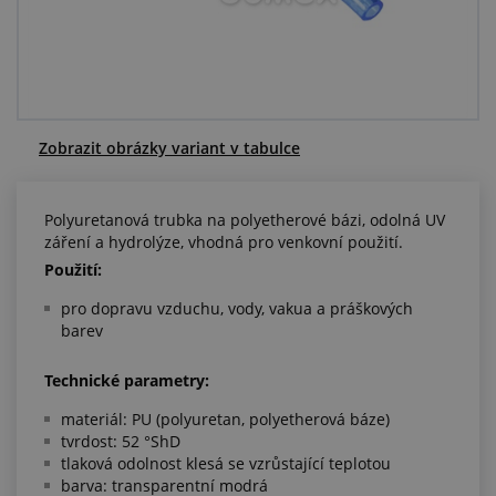
Centrum poptávek
Vše o nákupu
O nás a kariéra
Zobrazit obrázky variant v tabulce
Polyuretanová trubka na polyetherové bázi, odolná UV
záření a hydrolýze, vhodná pro venkovní použití.
Použití:
pro dopravu vzduchu, vody, vakua a práškových
barev
Technické parametry:
materiál: PU (polyuretan, polyetherová báze)
tvrdost: 52 °ShD
tlaková odolnost klesá se vzrůstající teplotou
barva: transparentní modrá