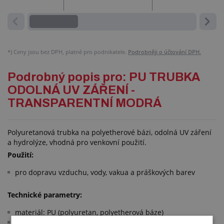
*)
Ceny jsou bez DPH, platné pro podnikatele.
Podrobněji o účtování DPH.
Podrobný popis pro: PU TRUBKA
ODOLNÁ UV ZÁŘENÍ -
TRANSPARENTNÍ MODRÁ
Polyuretanová trubka na polyetherové bázi, odolná UV záření
a hydrolýze, vhodná pro venkovní použití.
Použití:
pro dopravu vzduchu, vody, vakua a práškových barev
Technické parametry:
materiál: PU (polyuretan, polyetherová báze)
tvrdost: 52 °ShD