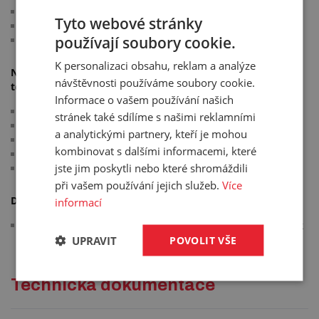
tlaková odolnost klesá se vzrůstající teplotou
Tyto webové stránky
barva: transparentní modrá
používají soubory cookie.
pracovní teplota: -40 °C/+60 °C
K personalizaci obsahu, reklam a analýze
Níže uvedené hodnoty uvádí závislost pracovního tlaku na
návštěvnosti používáme soubory cookie.
teplotě:
Informace o vašem používání našich
20 °C - 100 % pracovního tlaku
stránek také sdílíme s našimi reklamními
30 °C - 83 % pracovního tlaku
a analytickými partnery, kteří je mohou
40 °C - 72 % pracovního tlaku
kombinovat s dalšími informacemi, které
50 °C - 64 % pracovního tlaku
jste jim poskytli nebo které shromáždili
60 °C - 47 % pracovního tlaku
při vašem používání jejich služeb.
Více
Další informace:
informací
na objednávku dodáváme i další barevné provedení trubek
UPRAVIT
POVOLIT VŠE
Technická dokumentace