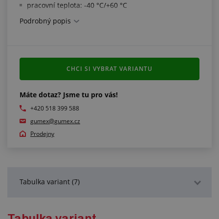
pracovní teplota: -40 °C/+60 °C
Podrobný popis
Níže uvedené hodnoty uvádí závislost pracovního
tlaku na teplotě:
20 °C - 100 % pracovního tlaku
30 °C - 83 % pracovního tlaku
CHCI SI VYBRAT VARIANTU
40 °C - 72 % pracovního tlaku
50 °C - 64 % pracovního tlaku
60 °C - 47 % pracovního tlaku
Máte dotaz? Jsme tu pro vás!
+420 518 399 588
Další informace:
gumex@gumex.cz
na objednávku dodáváme i další barevné provedení
Prodejny
trubek
Tabulka variant (7)
Podrobný popis
Tabulka variant