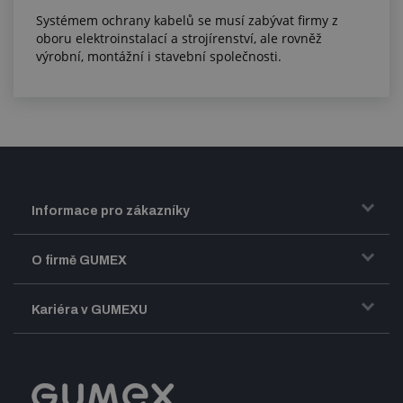
Systémem ochrany kabelů se musí zabývat firmy z
oboru elektroinstalací a strojírenství, ale rovněž
výrobní, montážní i stavební společnosti.
Informace pro zákazníky
Doprava a zasílání zboží
O firmě GUMEX
Obchodní podmínky
Představení firmy GUMEX
Kariéra v GUMEXU
Fakturace DPH
Certifikace ISO
Dobře sladěný pracovní tým
Registrace a spolupráce
Úpravy na míru a montáže
Volná pracovní místa