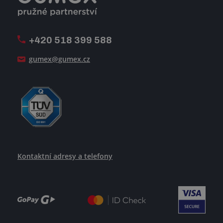
Firemní časopis Géčko
Oznamovací linka
Pošlete nám svůj životopis
+420 518 399 588
Jak se žije v GUMEXU
gumex@gumex.cz
Kontaktní adresy a telefony