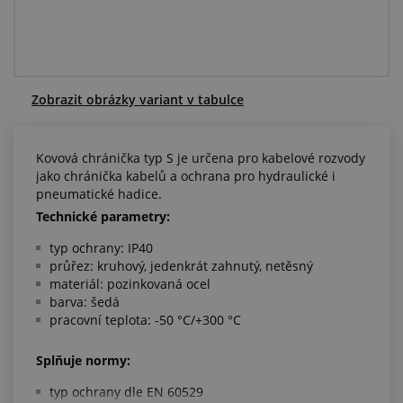
Centrum poptávek
Vše o nákupu
Zobrazit obrázky variant v tabulce
O nás a kariéra
Kovová chránička typ S je určena pro kabelové rozvody
jako chránička kabelů a ochrana pro hydraulické i
pneumatické hadice.
Technické parametry:
typ ochrany: IP40
průřez: kruhový, jedenkrát zahnutý, netěsný
materiál: pozinkovaná ocel
barva: šedá
pracovní teplota: -50 °C/+300 °C
Splňuje normy:
typ ochrany dle EN 60529