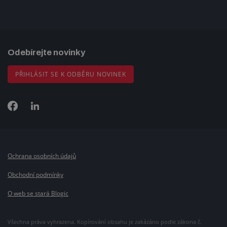
Odebírejte novinky
PŘIHLÁSIT SE K ODBĚRU NOVINEK
Ochrana osobních údajů
Obchodní podmínky
O web se stará Blogic
Všechna práva vyhrazena. Kopírování obsahu je zakázáno podle zákona č.