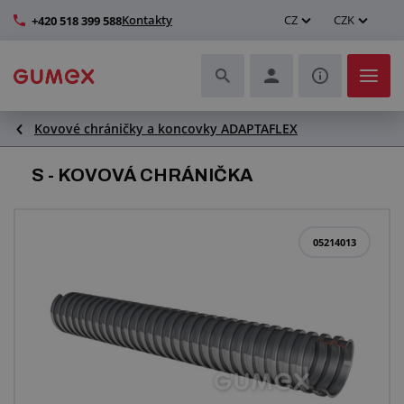
Kontakty
CZ
CZK
+420 518 399 588
Kovové chráničky a koncovky ADAPTAFLEX
Hadice a jejich kompletace
S - KOVOVÁ CHRÁNIČKA
Profily a výroba těsnění
Technické plasty
05214013
Dopravníkové pásy a montáž
Zlepšení pracovního prostředí
Další pryžové a plastové výrobky