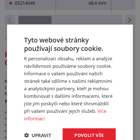
05214048
48,4 mm
Tyto webové stránky
*)
Ceny jsou bez DPH, platné pro podnikatele.
Podrobněji o účtování DPH.
používají soubory cookie.
Podrobný popis pro: S - KOVOVÁ
K personalizaci obsahu, reklam a analýze
CHRÁNIČKA
návštěvnosti používáme soubory cookie.
Informace o vašem používání našich
stránek také sdílíme s našimi reklamními
Kovová chránička typ S je určena pro kabelové rozvody jako
chránička kabelů a ochrana pro hydraulické i pneumatické
a analytickými partnery, kteří je mohou
hadice.
kombinovat s dalšími informacemi, které
Technické parametry:
jste jim poskytli nebo které shromáždili
při vašem používání jejich služeb.
Více
typ ochrany: IP40
informací
průřez: kruhový, jedenkrát zahnutý, netěsný
materiál: pozinkovaná ocel
barva: šedá
UPRAVIT
POVOLIT VŠE
pracovní teplota: -50 °C/+300 °C