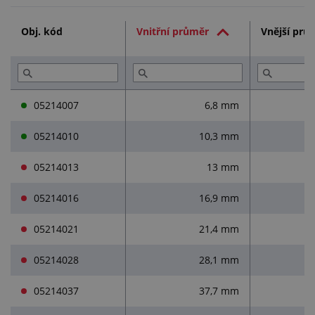
Technická dokumentace (1)
Obj. kód
Vnitřní průměr
Vnější prů
Přečtěte si (1)
05214007
6,8 mm
05214010
10,3 mm
05214013
13 mm
05214016
16,9 mm
05214021
21,4 mm
05214028
28,1 mm
05214037
37,7 mm