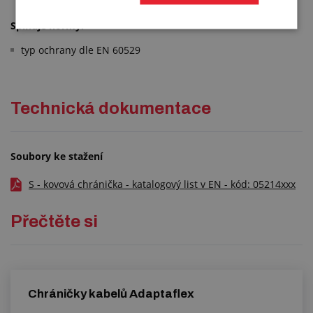
Splňuje normy:
typ ochrany dle EN 60529
Technická dokumentace
Soubory ke stažení
S - kovová chránička - katalogový list v EN - kód: 05214xxx
Přečtěte si
Chráničky kabelů Adaptaflex