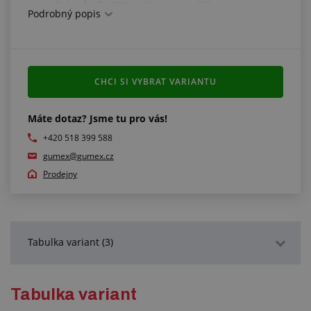
vnitřní průměr SPIRALINY (mm) x délka (m) =
Podrobný popis
požadovaná délka SPIRALINY (m)
CHCI SI VYBRAT VARIANTU
Máte dotaz? Jsme tu pro vás!
+420 518 399 588
gumex@gumex.cz
Prodejny
Tabulka variant (3)
Podrobný popis
Tabulka variant