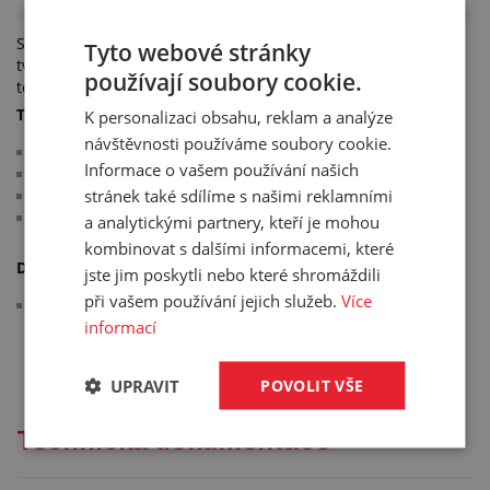
Spiralina z PE slouží k ochraně hadic a kabelů, zachovává si
Tyto webové stránky
tvar, ve kterém byla vyrobena a tedy i po rozevření má stále
používají soubory cookie.
tendenci se vracet do původního stavu.
Technické parametry:
K personalizaci obsahu, reklam a analýze
návštěvnosti používáme soubory cookie.
odolná oleji, kyselinám a rozpouštědlům
Informace o vašem používání našich
materiál: PE
stránek také sdílíme s našimi reklamními
barva: černá
pracovní teplota: -20 °C/+70 °C
a analytickými partnery, kteří je mohou
kombinovat s dalšími informacemi, které
Další informace:
jste jim poskytli nebo které shromáždili
při vašem používání jejich služeb.
Více
výpočet spotřeby: vnější průměr hadice (mm) / vnitřní
informací
průměr SPIRALINY (mm) x délka (m) = požadovaná délka
SPIRALINY (m)
UPRAVIT
POVOLIT VŠE
Technická dokumentace