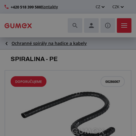
Kontakty
CZ
CZK
+420 518 399 588
Ochranné spirály na hadice a kabely
Hadice a jejich kompletace
SPIRALINA - PE
Profily a výroba těsnění
Technické plasty
DOPORUČUJEME
00286007
Dopravníkové pásy a montáž
Zlepšení pracovního prostředí
Další pryžové a plastové výrobky