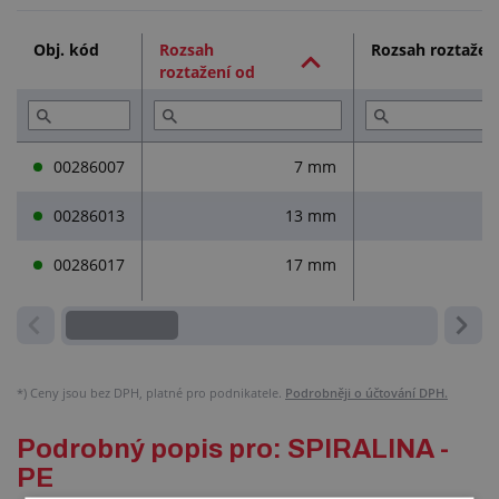
Technická dokumentace (1)
Obj. kód
Rozsah
Rozsah roztažen
roztažení od
Přečtěte si (1)
00286007
7 mm
00286013
13 mm
00286017
17 mm
*)
Ceny jsou bez DPH, platné pro podnikatele.
Podrobněji o účtování DPH.
Podrobný popis pro: SPIRALINA -
PE