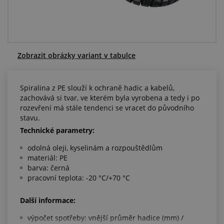
Centrum poptávek
Vše o nákupu
Zobrazit obrázky variant v tabulce
O nás a kariéra
Spiralina z PE slouží k ochraně hadic a kabelů,
zachovává si tvar, ve kterém byla vyrobena a tedy i po
rozevření má stále tendenci se vracet do původního
stavu.
Technické parametry:
odolná oleji, kyselinám a rozpouštědlům
materiál: PE
barva: černá
pracovní teplota: -20 °C/+70 °C
Další informace:
výpočet spotřeby: vnější průměr hadice (mm) /