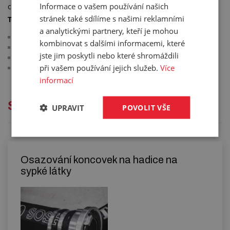
Informace o vašem používání našich
cisteren jako je vápno, písek nebo cement.
stránek také sdílíme s našimi reklamními
Technické parametry:
a analytickými partnery, kteří je mohou
koule s objímkou a trnem na hadici
kombinovat s dalšími informacemi, které
DN80
jste jim poskytli nebo které shromáždili
materiál: ocel
při vašem používání jejich služeb.
Více
barva: červená
informací
Služby
UPRAVIT
POVOLIT VŠE
Osazování koncovek na hadice na
sypké látky