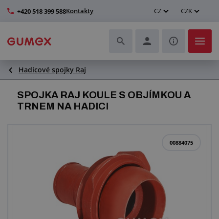
Kontakty
CZ
CZK
+420 518 399 588
Hadicové spojky Raj
Hadice a jejich kompletace
SPOJKA RAJ KOULE S OBJÍMKOU A
Profily a výroba těsnění
TRNEM NA HADICI
Technické plasty
00884075
Dopravníkové pásy a montáž
Zlepšení pracovního prostředí
Další pryžové a plastové výrobky