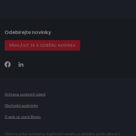
Odebírejte novinky
PŘIHLÁSIT SE K ODBĚRU NOVINEK
Ochrana osobních údajů
Obchodní podmínky
O web se stará Blogic
Všechna práva vyhrazena. Kopírování obsahu je zakázáno podle zákona č.