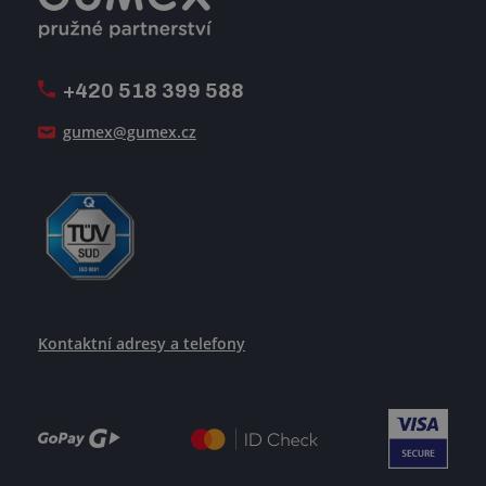
Firemní časopis Géčko
Oznamovací linka
Pošlete nám svůj životopis
+420 518 399 588
Jak se žije v GUMEXU
gumex@gumex.cz
Kontaktní adresy a telefony