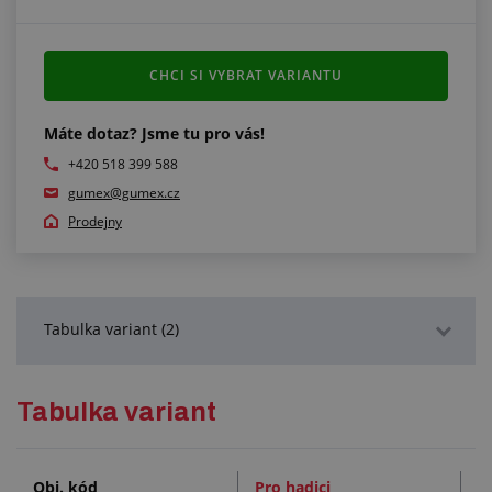
CHCI SI VYBRAT VARIANTU
Máte dotaz? Jsme tu pro vás!
+420 518 399 588
gumex@gumex.cz
Prodejny
Tabulka variant (2)
Podrobný popis
Tabulka variant
Služby (1)
Obj. kód
Pro hadici
D