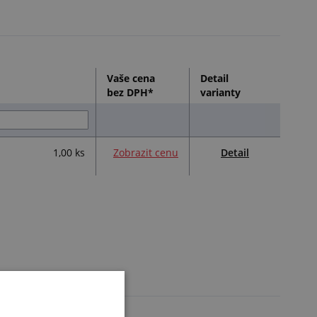
Vaše cena
Detail
bez DPH*
varianty
Detail
1,00 ks
Zobrazit cenu