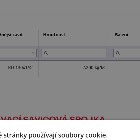
Vnější závit
Hmotnost
Balení
RD 130x1/4"
2,200 kg/ks
BOVACÍ SAVICOVÁ SPOJKA
 stránky používají soubory cookie.