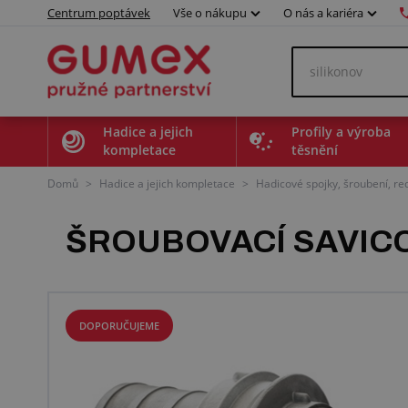
Centrum poptávek
Vše o nákupu
O nás a kariéra
Hadice a jejich
Profily a výroba
kompletace
těsnění
Domů
>
Hadice a jejich kompletace
>
Hadicové spojky, šroubení, r
ŠROUBOVACÍ SAVIC
DOPORUČUJEME