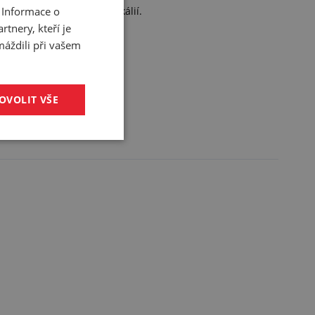
 Informace o
dice k přepravě vody a fekálií.
tnery, kteří je
máždili při vašem
OVOLIT VŠE