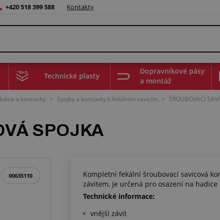
+420 518 399 588
Kontakty
Dopravníkové pásy
Technické plasty
a montáž
edukce a koncovky
>
Spojky a koncovky k fekálním savicím
>
ŠROUBOVACÍ SAVI
OVÁ SPOJKA
Kompletní fekální šroubovací savicová kon
00635110
závitem, je určená pro osazení na hadice k
Technické informace:
vnější závit