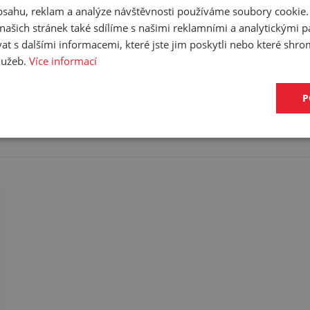
obsahu, reklam a analýze návštěvnosti používáme soubory cookie.
dla, matice a hrdla s vnějším závitem, je určená pro osazení na ha
ašich stránek také sdílíme s našimi reklamními a analytickými par
 s dalšími informacemi, které jste jim poskytli nebo které shro
služeb.
Více informací
P