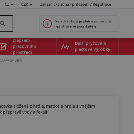
CZ
CZK
Zákaznická zóna - přihlášení
/
Registrace
Nabídka zboží je platná pouze pro
registrované podnikatele
Zlepšení
Další pryžové a
pracovního
plastové výrobky
prostředí
COVÁ SPOJKA
covka složená z hrdla, matice a hrdla s vnějším
 přepravě vody a fekálií.