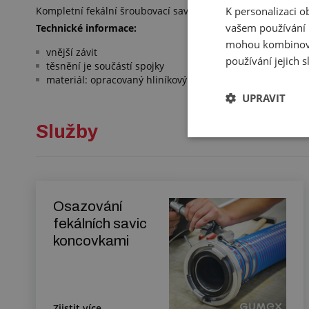
K personalizaci 
Kompletní fekální šroubovací savicová koncovka složená z hr
vašem používání n
Technické informace:
mohou kombinovat
vnější závit
používání jejich 
těsnění je součástí spojky
materiál: opracovaný hliníkový odlitek
UPRAVIT
Služby
Osazování
fekálních savic
koncovkami
Zjistit více