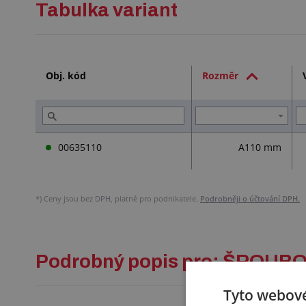
Tabulka variant
Obj. kód
Rozměr
00635110
A110 mm
*)
Ceny jsou bez DPH, platné pro podnikatele.
Podrobněji o účtování DPH.
Podrobný popis pro: ŠROU
Tyto webové