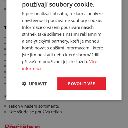
používají soubory cookie.
pro utěsnění závitů s vodou, vzduchem a plynem na
K personalizaci obsahu, reklam a analýze
potrubních vedeních
návštěvnosti používáme soubory cookie.
Informace o vašem používání našich
Technické parametry:
stránek také sdílíme s našimi reklamními
vynikající chemická odolnost
a analytickými partnery, kteří je mohou
výborná odolnost proti vysokým teplotám
kombinovat s dalšími informacemi, které
výborné dielektrické vlastnosti
jste jim poskytli nebo které shromáždili
odolnost proti stárnutí
nízká nasákavost a odolnost proti rozpouštědlům
při vašem používání jejich služeb.
Více
dobré kluzné vlastnosti
informací
2 ks v balení
barva: bílá
teplotní odolnost: -200 °C/+260 °C
UPRAVIT
POVOLIT VŠE
Přečtěte si na našem blogu:
Teflon v našem sortimentu
Kde všude se používá teflon
Přečtěte si