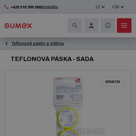
Kontakty
CZ
CZK
+420 518 399 588
Teflonové pásky a vlákna
Hadice a jejich kompletace
TEFLONOVÁ PÁSKA - SADA
Profily a výroba těsnění
Technické plasty
02546120
Dopravníkové pásy a montáž
Zlepšení pracovního prostředí
Další pryžové a plastové výrobky