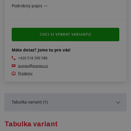
dobré kluzné vlastnosti
Podrobný popis
2 ks v balení
barva: bílá
teplotní odolnost: -200 °C/+260 °C
Přečtěte si na našem blogu:
CHCI SI VYBRAT VARIANTU
Teflon v našem sortimentu
Kde všude se používá teflon
Máte dotaz? Jsme tu pro vás!
+420 518 399 588
gumex@gumex.cz
Prodejny
Tabulka variant (1)
Podrobný popis
Tabulka variant