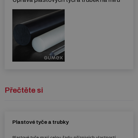
Přečtěte si
Plastové tyče a trubky
Plastové tyče mají celou řadu příznivých vlastností.