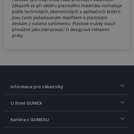
Zákazník se při výběru plastového materiálu rozhoduje
podle technických, ekonomických a aplikačních kritérií.
Jsou často požadovaným doplňkem k plastovým
deskám z našeho sortimentu. Plastové trubky slouží
převážně jako zobrazovací či designové reklamní
prvky.
Informace pro zákazníky
Doprava a zasílání zboží
O firmě GUMEX
Obchodní podmínky
Představení firmy GUMEX
Kariéra v GUMEXU
Fakturace DPH
Certifikace ISO