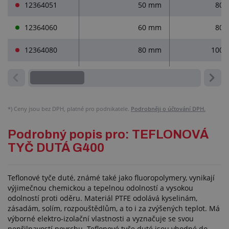
12364051
50 mm
80
12364060
60 mm
80
12364080
80 mm
100
*)
Ceny jsou bez DPH, platné pro podnikatele.
Podrobněji o účtování DPH.
Podrobný popis pro: TEFLONOVÁ
TYČ DUTÁ G400
Teflonové tyče duté, známé také jako fluoropolymery, vynikají
výjimečnou chemickou a tepelnou odolností a vysokou
odolností proti oděru. Materiál PTFE odolává kyselinám,
zásadám, solím, rozpouštědlům, a to i za zvýšených teplot. Má
výborné elektro-izolační vlastnosti a vyznačuje se svou
nepřilnavostí povrchu. Teflonové tyče duté jsou vhodné do