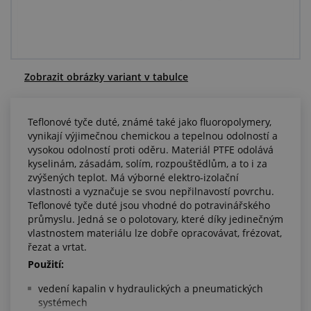
Centrum poptávek
Vše o nákupu
Zobrazit obrázky variant v tabulce
O nás a kariéra
Teflonové tyče duté, známé také jako fluoropolymery,
vynikají výjimečnou chemickou a tepelnou odolností a
vysokou odolností proti oděru. Materiál PTFE odolává
kyselinám, zásadám, solím, rozpouštědlům, a to i za
zvýšených teplot. Má výborné elektro-izolační
vlastnosti a vyznačuje se svou nepřilnavostí povrchu.
Teflonové tyče duté jsou vhodné do potravinářského
průmyslu. Jedná se o polotovary, které díky jedinečným
vlastnostem materiálu lze dobře opracovávat, frézovat,
řezat a vrtat.
Použití:
vedení kapalin v hydraulických a pneumatických
systémech