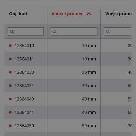
Technická dokumentace (1)
Obj. kód
Vnitřní průměr
Vnější průměr
Služby (1)
Přečtěte si (1)
12364010
10 mm
20
12364011
10 mm
30
12364030
30 mm
40
12364031
30 mm
60
12364040
40 mm
55
12364041
40 mm
60
12364050
50 mm
70