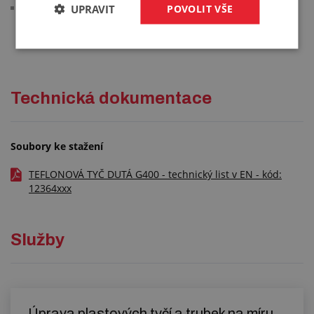
splnění požadavků pro potraviny EU 10/2011
UPRAVIT
POVOLIT VŠE
Technická dokumentace
Soubory ke stažení
TEFLONOVÁ TYČ DUTÁ G400 - technický list v EN - kód:
12364xxx
Služby
Úprava plastových tyčí a trubek na míru