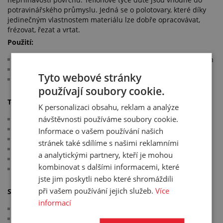
potravinářského průmyslu. Jedná se o polotovary, které díky
jedinečným vlastnostem materiálu lze dobře opracovávat,
frézovat, řezat a vrtat.
Použití:
vedení kapalin v hydraulických a pneumatických systémech
doprava kapalin nebo plynů v čistém prostředí
Tyto webové stránky
těsnění, ložiska, kluzná pouzdra
používají soubory cookie.
Technické parametry:
K personalizaci obsahu, reklam a analýze
návštěvnosti používáme soubory cookie.
materiál: PTFE (teflon)
tvrdost: ≥ 51 °ShD
Informace o vašem používání našich
tažnost: 200 %
stránek také sdílíme s našimi reklamními
pružnost v tahu: 20 MPa
a analytickými partnery, kteří je mohou
barva: bílá
kombinovat s dalšími informacemi, které
pracovní teplota: -200 °C/+260 °C
jste jim poskytli nebo které shromáždili
při vašem používání jejich služeb.
Více
Splňuje normy:
informací
pevnost v tahu a tažnost dle ASTM D4894
splnění požadavků pro potraviny FDA