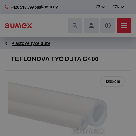
Kontakty
CZ
CZK
+420 518 399 588
Plastové tyče duté
Hadice a jejich kompletace
TEFLONOVÁ TYČ DUTÁ G400
Profily a výroba těsnění
Technické plasty
12364010
Dopravníkové pásy a montáž
Zlepšení pracovního prostředí
Další pryžové a plastové výrobky