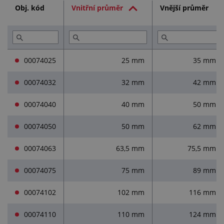
Obj. kód
Vnitřní průměr
Vnější průměr
Služby (5)
Přečtěte si (2)
00074025
25 mm
35 mm
00074032
32 mm
42 mm
00074040
40 mm
50 mm
00074050
50 mm
62 mm
00074063
63,5 mm
75,5 mm
00074075
75 mm
89 mm
00074102
102 mm
116 mm
00074110
110 mm
124 mm