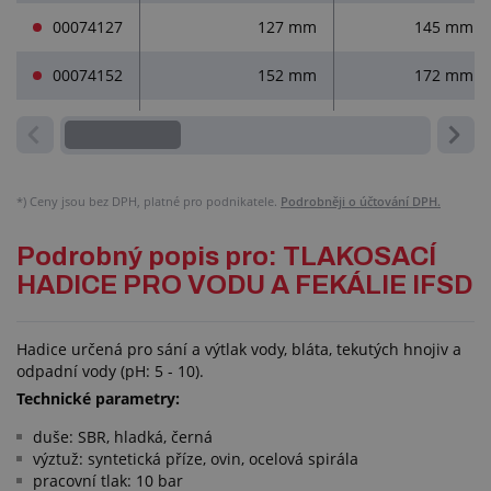
00074127
127 mm
145 mm
00074152
152 mm
172 mm
*)
Ceny jsou bez DPH, platné pro podnikatele.
Podrobněji o účtování DPH.
Podrobný popis pro: TLAKOSACÍ
HADICE PRO VODU A FEKÁLIE IFSD
Hadice určená pro sání a výtlak vody, bláta, tekutých hnojiv a
odpadní vody (pH: 5 - 10).
Technické parametry:
duše: SBR, hladká, černá
výztuž: syntetická příze, ovin, ocelová spirála
pracovní tlak: 10 bar