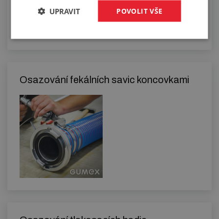
UPRAVIT
POVOLIT VŠE
Osazování fekálních savic koncovkami