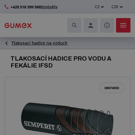
Kontakty
CZ
CZK
+420 518 399 588
Tlakosací hadice na vzduch
Hadice a jejich kompletace
TLAKOSACÍ HADICE PRO VODU A
Profily a výroba těsnění
FEKÁLIE IFSD
Technické plasty
00074050
Dopravníkové pásy a montáž
Zlepšení pracovního prostředí
Další pryžové a plastové výrobky