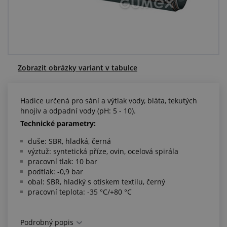
Centrum poptávek
Vše o nákupu
O nás a kariéra
Zobrazit obrázky variant v tabulce
Hadice určená pro sání a výtlak vody, bláta, tekutých
hnojiv a odpadní vody (pH: 5 - 10).
Technické parametry:
duše: SBR, hladká, černá
výztuž: syntetická příze, ovin, ocelová spirála
pracovní tlak: 10 bar
podtlak: -0,9 bar
obal: SBR, hladký s otiskem textilu, černý
pracovní teplota: -35 °C/+80 °C
Podrobný popis