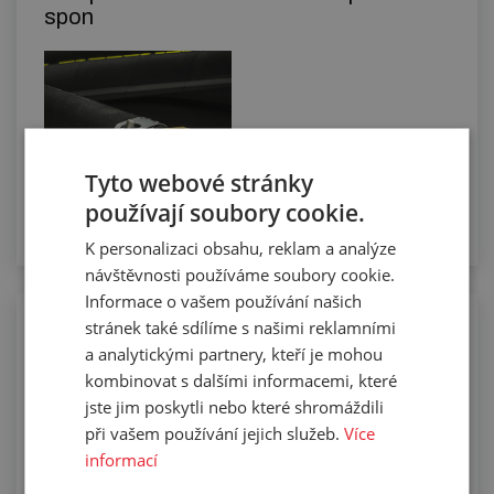
spon
Tyto webové stránky
používají soubory cookie.
K personalizaci obsahu, reklam a analýze
návštěvnosti používáme soubory cookie.
Informace o vašem používání našich
stránek také sdílíme s našimi reklamními
Manuální řezání hadic na požadovanou
a analytickými partnery, kteří je mohou
délku
kombinovat s dalšími informacemi, které
jste jim poskytli nebo které shromáždili
při vašem používání jejich služeb.
Více
informací