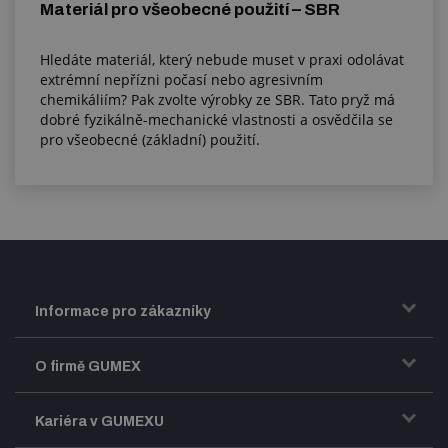
Materiál pro všeobecné použití – SBR
Hledáte materiál, který nebude muset v praxi odolávat
extrémní nepřízni počasí nebo agresivním
chemikáliím? Pak zvolte výrobky ze SBR. Tato pryž má
dobré fyzikálně-mechanické vlastnosti a osvědčila se
pro všeobecné (základní) použití.
Informace pro zákazníky
Doprava a zasílání zboží
O firmě GUMEX
Obchodní podmínky
Představení firmy GUMEX
Kariéra v GUMEXU