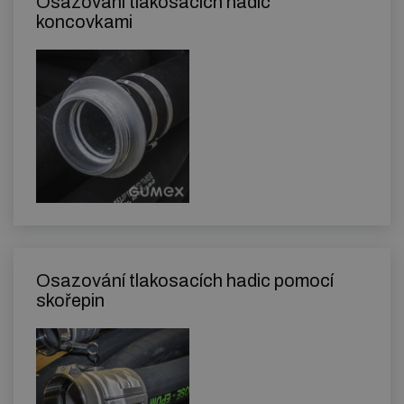
Osazování tlakosacích hadic
koncovkami
Osazování tlakosacích hadic pomocí
skořepin