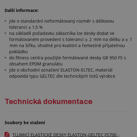
Další informace:
jde o standardní neformátovaný rozměr s délkovou
tolerancí ± 1,5 %
na základě požadavku zákazníka lze desky dodat ve
formátovaném provedení s tolerancí ± 2 mm na délku a ± 1
mm na šířku, vhodné pro kvalitní a řemeslně přijatelnou
pokládku
do fitness centra použijte formátované desky GR 950 FS s
obsahem EPDM granulátu
jde o obchodní označení ELASTON-ELTEC, materiál
odpovídá typu GELTEC dle technických listů výrobce
Technická dokumentace
Soubory ke stažení
TLUMICÍ ELASTICKÉ DESKY ELASTON-GELTEC FS700 -