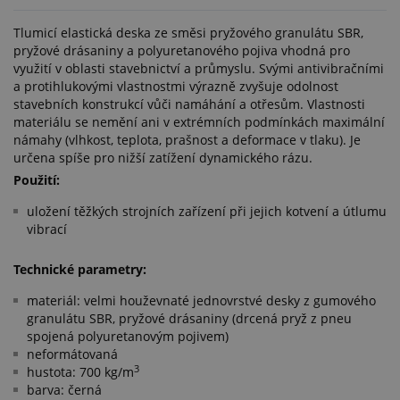
Tlumicí elastická deska ze směsi pryžového granulátu SBR,
pryžové drásaniny a polyuretanového pojiva vhodná pro
využití v oblasti stavebnictví a průmyslu. Svými antivibračními
a protihlukovými vlastnostmi výrazně zvyšuje odolnost
stavebních konstrukcí vůči namáhání a otřesům. Vlastnosti
materiálu se nemění ani v extrémních podmínkách maximální
námahy (vlhkost, teplota, prašnost a deformace v tlaku). Je
určena spíše pro nižší zatížení dynamického rázu.
Použití:
uložení těžkých strojních zařízení při jejich kotvení a útlumu
vibrací​
Technické parametry:
materiál: velmi houževnaté jednovrstvé desky z gumového
granulátu SBR, pryžové drásaniny (drcená pryž z pneu
spojená polyuretanovým pojivem)
neformátovaná
3
hustota: 700 kg/m
barva: černá