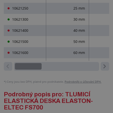
10621250
25 mm
10621300
30 mm
10621400
40 mm
10621500
50 mm
10621600
60 mm
*)
Ceny jsou bez DPH, platné pro podnikatele.
Podrobněji o účtování DPH.
Podrobný popis pro: TLUMICÍ
ELASTICKÁ DESKA ELASTON-
ELTEC FS700