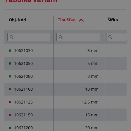
odpovídá typu GELTEC dle technických listů výrobce
Technická dokumentace (2)
Obj. kód
Tloušťka
Šířka
Služby (3)
Přečtěte si (5)
10621030
3 mm
10621050
5 mm
10621080
8 mm
10621100
10 mm
10621125
12,5 mm
10621150
15 mm
10621200
20 mm