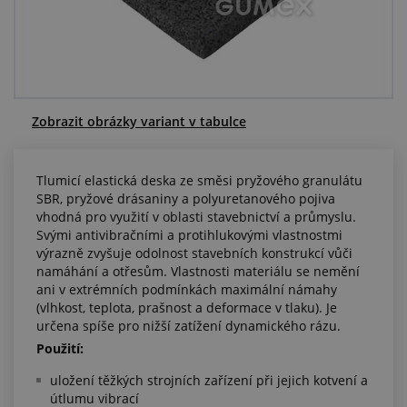
Centrum poptávek
Vše o nákupu
O nás a kariéra
Zobrazit obrázky variant v tabulce
Tlumicí elastická deska ze směsi pryžového granulátu
SBR, pryžové drásaniny a polyuretanového pojiva
vhodná pro využití v oblasti stavebnictví a průmyslu.
Svými antivibračními a protihlukovými vlastnostmi
výrazně zvyšuje odolnost stavebních konstrukcí vůči
namáhání a otřesům. Vlastnosti materiálu se nemění
ani v extrémních podmínkách maximální námahy
(vlhkost, teplota, prašnost a deformace v tlaku). Je
určena spíše pro nižší zatížení dynamického rázu.
Použití:
uložení těžkých strojních zařízení při jejich kotvení a
útlumu vibrací​