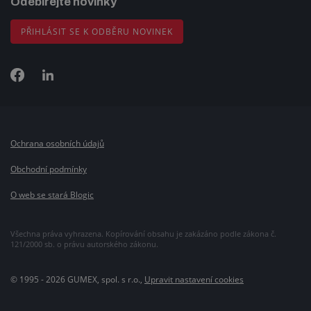
Odebírejte novinky
PŘIHLÁSIT SE K ODBĚRU NOVINEK
Ochrana osobních údajů
Obchodní podmínky
O web se stará Blogic
Všechna práva vyhrazena. Kopírování obsahu je zakázáno podle zákona č.
121/2000 sb. o právu autorského zákonu.
© 1995 - 2026 GUMEX, spol. s r.o.,
Upravit nastavení cookies