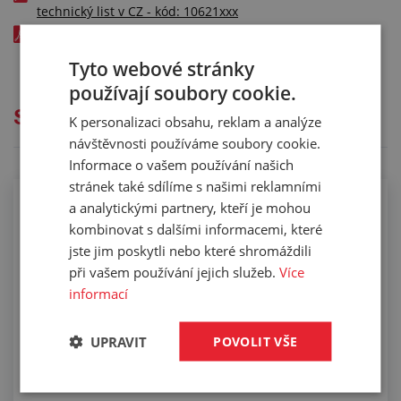
technický list v CZ - kód: 10621xxx
TLUMICÍ ELASTICKÉ DESKY ELASTON-GELTEC FS700 -
technický list v EN - kód: 10621xxx
Tyto webové stránky
používají soubory cookie.
Služby
K personalizaci obsahu, reklam a analýze
návštěvnosti používáme soubory cookie.
Informace o vašem používání našich
stránek také sdílíme s našimi reklamními
a analytickými partnery, kteří je mohou
Řezání elastonů na proužky
kombinovat s dalšími informacemi, které
jste jim poskytli nebo které shromáždili
při vašem používání jejich služeb.
Více
informací
UPRAVIT
POVOLIT VŠE