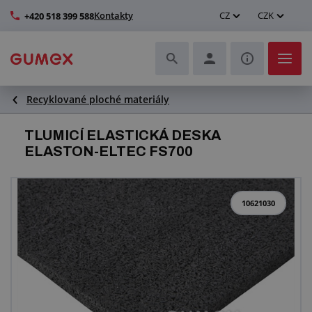
Kontakty
CZ
CZK
+420 518 399 588
Recyklované ploché materiály
Hadice a jejich kompletace
TLUMICÍ ELASTICKÁ DESKA
Profily a výroba těsnění
ELASTON-ELTEC FS700
Technické plasty
10621030
Dopravníkové pásy a montáž
Zlepšení pracovního prostředí
Další pryžové a plastové výrobky