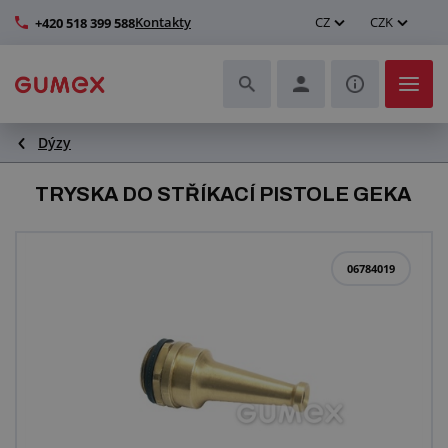
Kontakty
CZ
CZK
+420 518 399 588
Dýzy
Hadice a jejich kompletace
TRYSKA DO STŘÍKACÍ PISTOLE GEKA
Profily a výroba těsnění
Technické plasty
06784019
Dopravníkové pásy a montáž
Zlepšení pracovního prostředí
Další pryžové a plastové výrobky