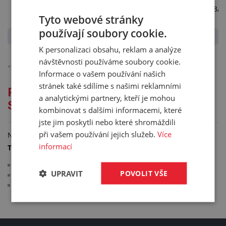
06784019
G 3/4
Tyto webové stránky
používají soubory cookie.
K personalizaci obsahu, reklam a analýze
návštěvnosti používáme soubory cookie.
*)
Ceny jsou bez DPH, platné pro podnikatele.
Podrobněji o účtování DPH.
Informace o vašem používání našich
stránek také sdílíme s našimi reklamními
Podrobný popis pro: TRYSKA DO
a analytickými partnery, kteří je mohou
STŘÍKACÍ PISTOLE GEKA
kombinovat s dalšími informacemi, které
jste jim poskytli nebo které shromáždili
při vašem používání jejich služeb.
Více
Náhradní tryska do stříkací pistole GEKA.
informací
Technické parametry:
vnější závit: G 3/4"
UPRAVIT
POVOLIT VŠE
pracovní tlak: 6 bar
materiál: mosaz