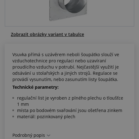
Centrum poptávek
Vše o nákupu
Zobrazit obrázky variant v tabulce
O nás a kariéra
Vsuvka přímá s uzávěrem neboli šoupátko slouží ve
vzduchotechnice pro regulaci nebo uzavíraní
proudícího vzduchu v potrubí. Nejčastější využití je
odsávání u stolařských a jiných strojů. Regulace se
provádí vysunutím, nebo zasunutím listy šoupátka.
Technické parametry:
regulační list je vyroben z plného plechu o tloušťce
1 mm
místa po bodovém svařování jsou ošetřena zinkem
materiál: pozinkovaný plech
Podrobný popis