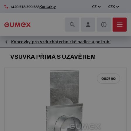
Kontakty
CZ
CZK
+420 518 399 588
Koncovky pro vzduchotechnické hadice a potrubí
Hadice a jejich kompletace
VSUVKA PŘÍMÁ S UZÁVĚREM
Profily a výroba těsnění
Technické plasty
00807100
Dopravníkové pásy a montáž
Zlepšení pracovního prostředí
Další pryžové a plastové výrobky