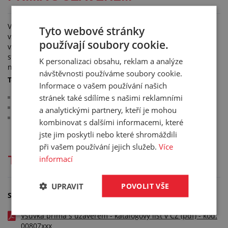
Vsuvka přímá s uzávěrem neboli šoupátko slouží ve
Tyto webové stránky
vzduchotechnice pro regulaci nebo uzavíraní proudícího
používají soubory cookie.
vzduchu v potrubí. Nejčastější využití je odsávání u
stolařských a jiných strojů. Regulace se provádí vysunutím,
K personalizaci obsahu, reklam a analýze
nebo zasunutím listy šoupátka.
návštěvnosti používáme soubory cookie.
Technické parametry:
Informace o vašem používání našich
stránek také sdílíme s našimi reklamními
regulační list je vyroben z plného plechu o tloušťce 1 mm
místa po bodovém svařování jsou ošetřena zinkem
a analytickými partnery, kteří je mohou
materiál: pozinkovaný plech
kombinovat s dalšími informacemi, které
jste jim poskytli nebo které shromáždili
při vašem používání jejich služeb.
Více
informací
Technická dokumentace
UPRAVIT
POVOLIT VŠE
Soubory ke stažení
Vsuvka přímá s uzávěrem - katalogový list v CZ (pdf) - kód:
00807xxx