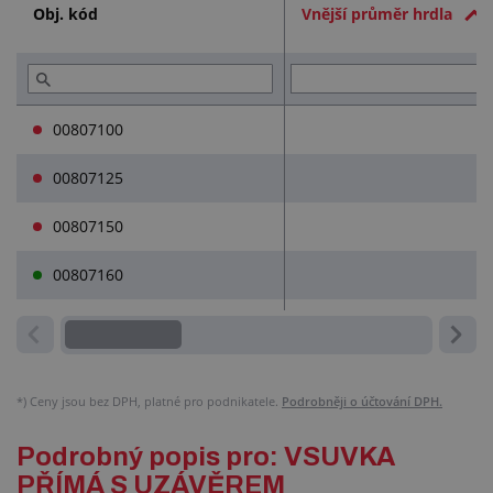
Obj. kód
Vnější průměr hrdla
Služby (1)
00807100
1
00807125
1
00807150
1
00807160
1
*)
Ceny jsou bez DPH, platné pro podnikatele.
Podrobněji o účtování DPH.
Podrobný popis pro: VSUVKA
PŘÍMÁ S UZÁVĚREM