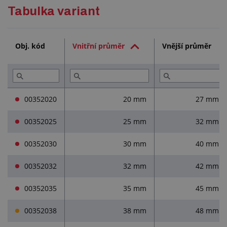
hadice je velmi flexibilní, její délka je měřena vždy
Podrobný popis
Tabulka variant
v nataženém (napnutém) stavu
Technická dokumentace (2)
Obj. kód
Vnitřní průměr
Vnější průměr
Služby (3)
Přečtěte si (2)
00352020
20 mm
27 mm
00352025
25 mm
32 mm
00352030
30 mm
40 mm
00352032
32 mm
42 mm
00352035
35 mm
45 mm
00352038
38 mm
48 mm