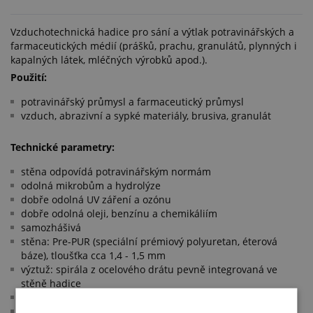
Vzduchotechnická hadice pro sání a výtlak potravinářských a
farmaceutických médií (prášků, prachu, granulátů, plynných i
kapalných látek, mléčných výrobků apod.).
Použití:
potravinářský průmysl a farmaceutický průmysl
vzduch, abrazivní a sypké materiály, brusiva, granulát
Technické parametry:
stěna odpovídá potravinářským normám
odolná mikrobům a hydrolýze
dobře odolná UV záření a ozónu
dobře odolná oleji, benzínu a chemikáliím
samozhášivá
stěna: Pre-PUR (speciální prémiový polyuretan, éterová
báze), tloušťka cca 1,4 - 1,5 mm
výztuž: spirála z ocelového drátu pevně integrovaná ve
stěně hadice
barva: transparentní
pracovní teplota: -40 °C/+90 °C (krátkodobě do cca +125 °C)