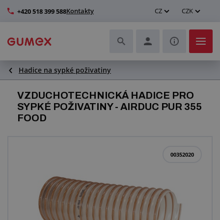
Kontakty
CZ
CZK
+420 518 399 588
Hadice na sypké poživatiny
Hadice a jejich kompletace
VZDUCHOTECHNICKÁ HADICE PRO
Profily a výroba těsnění
SYPKÉ POŽIVATINY - AIRDUC PUR 355
FOOD
Technické plasty
Dopravníkové pásy a montáž
00352020
Zlepšení pracovního prostředí
Další pryžové a plastové výrobky