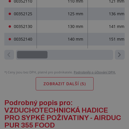
00352110
110 mm
121 mm
00352125
125 mm
136 mm
00352130
130 mm
141 mm
00352140
140 mm
151 mm
*)
Ceny jsou bez DPH, platné pro podnikatele.
Podrobněji o účtování DPH.
ZOBRAZIT DALŠÍ (
5
)
Podrobný popis pro:
VZDUCHOTECHNICKÁ HADICE
PRO SYPKÉ POŽIVATINY - AIRDUC
PUR 355 FOOD