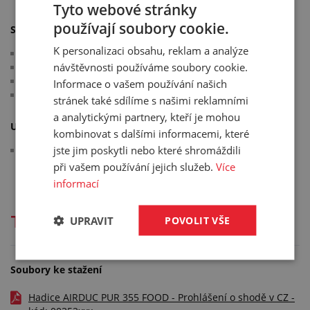
Tyto webové stránky
používají soubory cookie.
Splňuje normy:
K personalizaci obsahu, reklam a analýze
FDA 21 CFR 177.2600 a 178.2010
návštěvnosti používáme soubory cookie.
nařízení Komise (EU) č.10/2011
nařízení Komise (EU) 2015/174
Informace o vašem používání našich
samozhášivost dle: UL94-V2
stránek také sdílíme s našimi reklamními
a analytickými partnery, kteří je mohou
UPOZORNĚNÍ:
kombinovat s dalšími informacemi, které
jste jim poskytli nebo které shromáždili
hadice je velmi flexibilní, její délka je měřena vždy
v nataženém (napnutém) stavu
při vašem používání jejich služeb.
Více
informací
Technická dokumentace
UPRAVIT
POVOLIT VŠE
Soubory ke stažení
Hadice AIRDUC PUR 355 FOOD - Prohlášení o shodě v CZ -