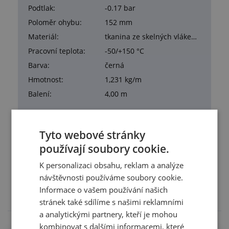
Podtlak:
-0.17 bar
Poloměr ohybu:
152 mm
Materiál:
tkanina ze skelných vláken potažená neoprenem
Pracovní teplota:
-50/+150 °C
Barva:
černá
Hmotnost:
1,231 kg/m
Balení:
4,00 m
Tyto webové stránky
používají soubory cookie.
Služby
K personalizaci obsahu, reklam a analýze
Tento výrobek pro vás upravíme na míru. Konkrétní
návštěvnosti používáme soubory cookie.
specifikaci budete moci upřesnit v poznámce u
Informace o vašem používání našich
objednávky.
stránek také sdílíme s našimi reklamními
a analytickými partnery, kteří je mohou
kombinovat s dalšími informacemi, které