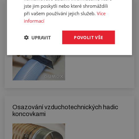
jste jim poskytli nebo které shromáždili
Manuální řezání hadic na požadovanou
při vašem používání jejich služeb.
Více
délku
informací
UPRAVIT
POVOLIT VŠE
Osazování vzduchotechnických hadic
koncovkami