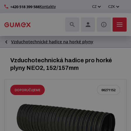
Kontakty
CZ
CZK
+420 518 399 588
Vzduchotechnické hadice na horké plyny
Hadice a jejich kompletace
Profily a výroba těsnění
Vzduchotechnická hadice pro horké
plyny NEO2, 152/157mm
Technické plasty
Dopravníkové pásy a montáž
DOPORUČUJEME
00271152
Zlepšení pracovního prostředí
Další pryžové a plastové výrobky