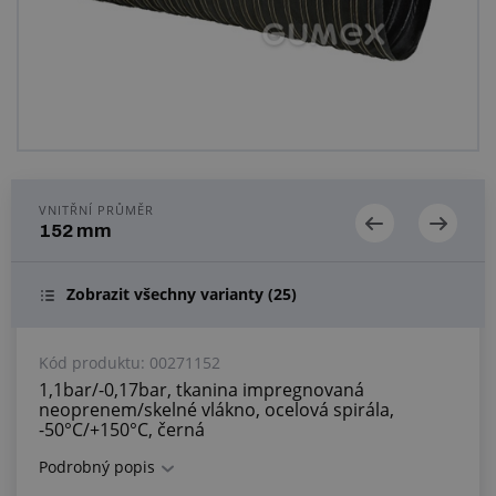
Centrum poptávek
Vše o nákupu
O nás a kariéra
VNITŘNÍ PRŮMĚR
152 mm
Zobrazit všechny varianty
(25)
Kód produktu:
00271152
1,1bar/-0,17bar, tkanina impregnovaná
neoprenem/skelné vlákno, ocelová spirála,
-50°C/+150°C, černá
Podrobný popis