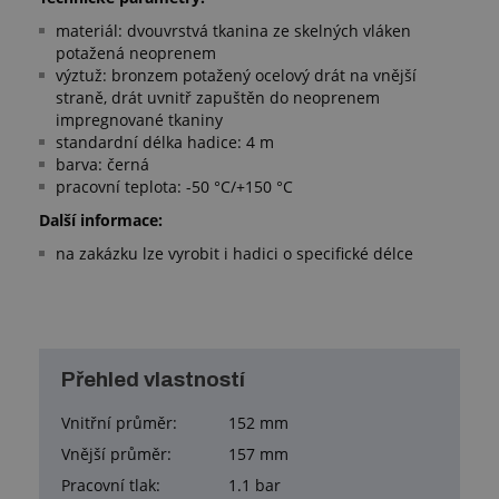
materiál: dvouvrstvá tkanina ze skelných vláken
potažená neoprenem
výztuž: bronzem potažený ocelový drát na vnější
straně, drát uvnitř zapuštěn do neoprenem
impregnované tkaniny
standardní délka hadice: 4 m
barva: černá
pracovní teplota: -50 °C/+150 °C
Další informace:
na zakázku lze vyrobit i hadici o specifické délce
Přehled vlastností
Vnitřní průměr:
152 mm
Vnější průměr:
157 mm
Pracovní tlak:
1.1 bar