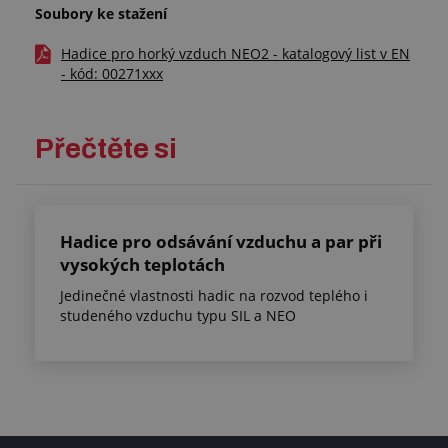
Soubory ke stažení
Hadice pro horký vzduch NEO2 - katalogový list v EN
- kód: 00271xxx
Přečtěte si
Hadice pro odsávání vzduchu a par při
vysokých teplotách
Jedinečné vlastnosti hadic na rozvod teplého i
studeného vzduchu typu SIL a NEO