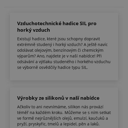
Vzduchotechnické hadice SIL pro
horký vzduch
Existují hadice, které jsou schopny dopravit
extrémně studený i horký vzduch? A ještě navíc
odolávat olejovým, benzínovým či chemickým
výparům? Ano, najdete je v naší nabídce! Při
odsávání a výtlaku studeného i horkého vzduchu
se výborně osvědčily hadice typu SIL.
Výrobky ze silikonů v naší nabídce
Ačkoliv to ani nevnímáme, silikon nás provází
téměř na každém kroku. Můžeme se s ním setkat
ve formě nejrůznějších olejů, emulzí, kaučuků a
pryží, pryskyřic, tmelů a lepidel, pěn a laků.