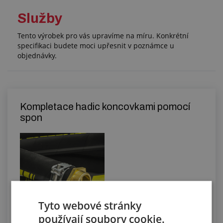
Služby
Tento výrobek pro vás upravíme na míru. Konkrétní
specifikaci budete moci upřesnit v poznámce u
objednávky.
Kompletace hadic koncovkami pomocí
spon
Tyto webové stránky
používají soubory cookie.