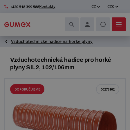
Kontakty
CZ
CZK
+420 518 399 588
Vzduchotechnické hadice na horké plyny
Hadice a jejich kompletace
Profily a výroba těsnění
Vzduchotechnická hadice pro horké
plyny SIL2, 102/106mm
Technické plasty
Dopravníkové pásy a montáž
DOPORUČUJEME
00273102
Zlepšení pracovního prostředí
Další pryžové a plastové výrobky