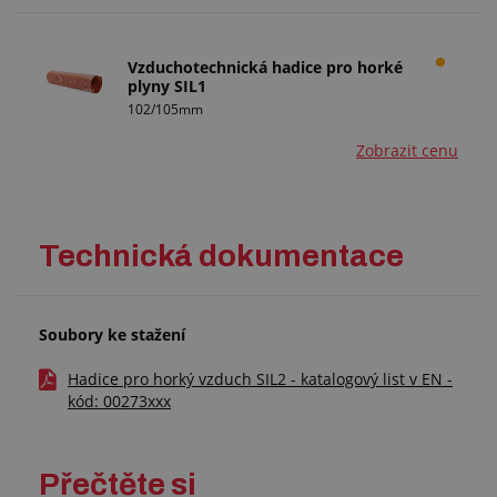
Vzduchotechnická hadice pro horké
plyny SIL1
102/105mm
Zobrazit cenu
Technická dokumentace
Soubory ke stažení
Hadice pro horký vzduch SIL2 - katalogový list v EN -
kód: 00273xxx
Přečtěte si