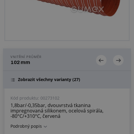
Centrum poptávek
Vše o nákupu
O nás a kariéra
VNITŘNÍ PRŮMĚR
102 mm
Zobrazit všechny varianty
(27)
Kód produktu:
00273102
1,8bar/-0,35bar, dvouvrstvá tkanina
impregnovaná silikonem, ocelová spirála,
-80°C/+310°C, červená
Podrobný popis