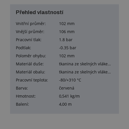
Přehled vlastností
Vnitřní průměr:
102 mm
Vnější průměr:
106 mm
Pracovní tlak:
1.8 bar
Podtlak:
-0.35 bar
Poloměr ohybu:
102 mm
Materiál duše:
tkanina ze skelných vláken potažená silikonem
Materiál obalu:
tkanina ze skelných vláken potažená silikonem
Pracovní teplota:
-80/+310 °C
Barva:
červená
Hmotnost:
0,541 kg/m
Balení:
4,00 m