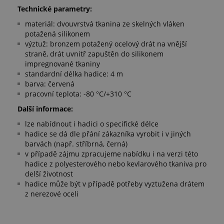
Technické parametry:
materiál: dvouvrstvá tkanina ze skelných vláken
potažená silikonem
výztuž: bronzem potažený ocelový drát na vnější
straně, drát uvnitř zapuštěn do silikonem
impregnované tkaniny
standardní délka hadice: 4 m
barva: červená
pracovní teplota: -80 °C/+310 °C
Další informace:
lze nabídnout i hadici o specifické délce
hadice se dá dle přání zákazníka vyrobit i v jiných
barvách (např. stříbrná, černá)
v případě zájmu zpracujeme nabídku i na verzi této
hadice z polyesterového nebo kevlarového tkaniva pro
delší životnost
hadice může být v případě potřeby vyztužena drátem
z nerezové oceli