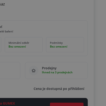
saz
ví
elé balení
Minimální odběr
Podmínky
Bez omezení
Bez omezení
Prodejny
Ihned na 3 prodejnách
Cena je dostupná po přihlášení
ěta GUMEX