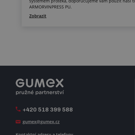
systémem protéká, doporučujeme vám použít naši tl
ARMORVINPRESS PU.
Zobrazit
+420 518 399 588
gumex@gumex.cz
Kontaktní adresy a telefony