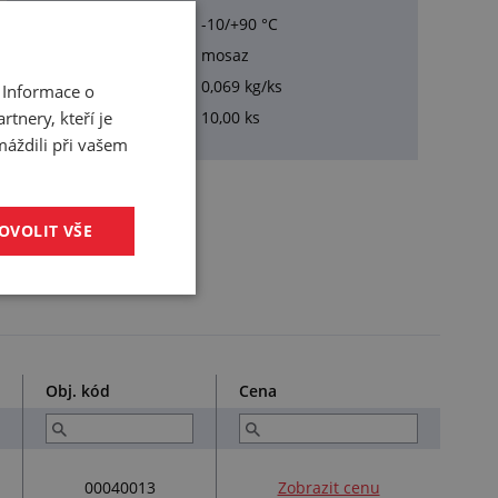
Pracovní teplota:
-10/+90 °C
Materiál:
mosaz
Hmotnost:
0,069 kg/ks
 Informace o
tnery, kteří je
Balení:
10,00 ks
máždili při vašem
OVOLIT VŠE
Obj. kód
Cena
00040013
Zobrazit cenu