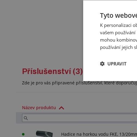
Tyto webové
K personalizaci 
vašem používání n
mohou kombinovat
používání jejich 
UPRAVIT
Příslušenství (3)
Zde je pro vás připravené příslušenství, které doporuč
Název produktu
Hadice na horkou vodu FKE, 13/20m