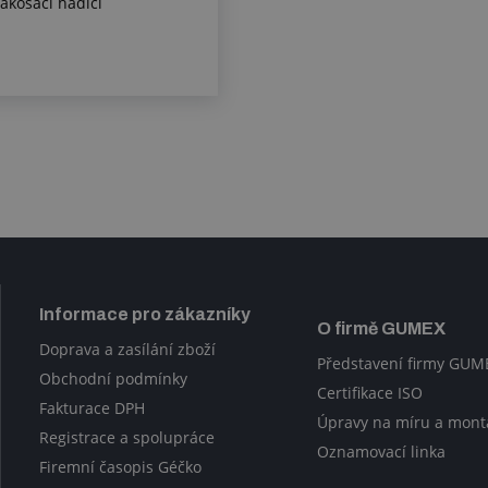
akosací hadici
Informace pro zákazníky
O firmě GUMEX
Doprava a zasílání zboží
Představení firmy GUM
Obchodní podmínky
Certifikace ISO
Fakturace DPH
Úpravy na míru a mont
Registrace a spolupráce
Oznamovací linka
Firemní časopis Géčko