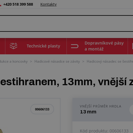
+420 518 399 588
Kontakty
Dopravníkové pásy
Technické plasty
a montáž
edukce a koncovky
>
Hadicové násadce se závity
>
Hadicový násadec se šestih
estihranem, 13mm, vnější z
VNĚJŠÍ PRŮMĚR HRDLA
00606133
13 mm
Kód produktu:
00606133