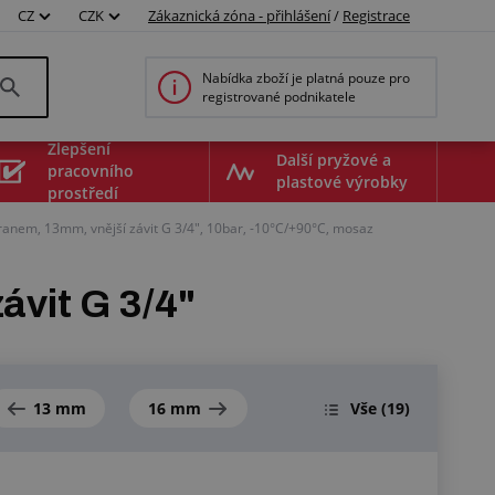
CZ
CZK
Zákaznická zóna - přihlášení
/
Registrace
Nabídka zboží je platná pouze pro
registrované podnikatele
Zlepšení
Další pryžové a
pracovního
plastové výrobky
prostředí
ranem, 13mm, vnější závit G 3/4", 10bar, -10°C/+90°C, mosaz
ávit G 3/4"
13 mm
16 mm
Vše
(19)