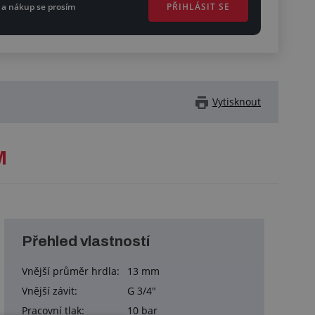
PŘIHLÁSIT SE
 a nákup se prosím
Vytisknout
M
Přehled vlastností
Vnější průměr hrdla:
13 mm
Vnější závit:
G 3/4"
Pracovní tlak:
10 bar