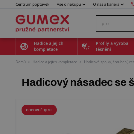
Centrum poptávek
Vše o nákupu
O nás a kariéra
Hadice a jejich
Profily a výroba
kompletace
těsnění
Domů
>
Hadice a jejich kompletace
>
Hadicové spojky, šroubení, r
Hadicový násadec se š
DOPORUČUJEME