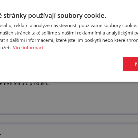
 stránky používají soubory cookie.
obsahu, reklam a analýze návštěvnosti používáme soubory cookie.
ašich stránek také sdílíme s našimi reklamními a analytickými par
 s dalšími informacemi, které jste jim poskytli nebo které shro
služeb.
Více informací
P
ujeme k tomuto produktu.
m