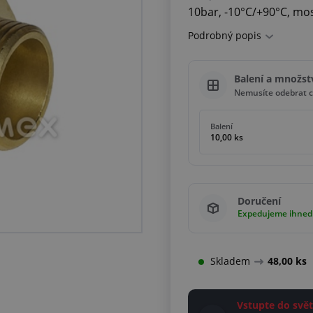
10bar, -10°C/+90°C, mo
Podrobný popis
Balení a množst
Nemusíte odebrat c
Balení
10,00 ks
Doručení
Expedujeme ihned
Skladem
48,00 ks
Vstupte do sv