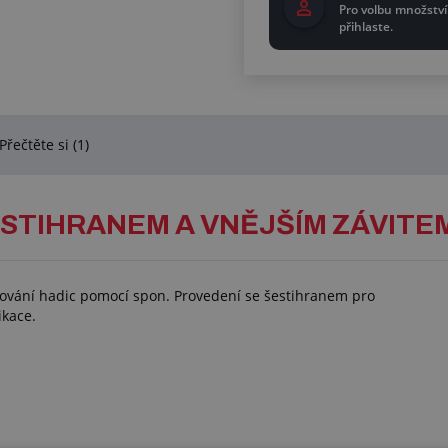
Pro volbu množství
přihlaste.
Přečtěte si (1)
STIHRANEM A VNĚJŠÍM ZÁVITE
jování hadic pomocí spon. Provedení se šestihranem pro
ikace.