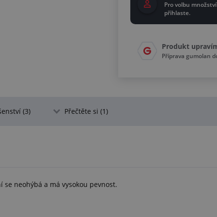
Pro volbu množství
přihlaste.
Produkt upraví
Příprava gumolan 
šenství (3)
Přečtěte si (1)
ní se neohýbá a má vysokou pevnost.