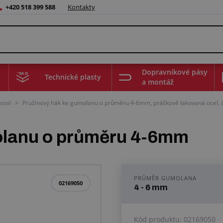
+420 518 399 588
Kontakty
Dopravníkové pásy
Technické plasty
a montáž
ství
>
Pružinový hák ke gumolanu o průměru 4-6mm, práškově lakovaná ocel, 
olanu o průměru 4-6mm
PRŮMĚR GUMOLANA
02169050
4 - 6 mm
Kód produktu:
02169050