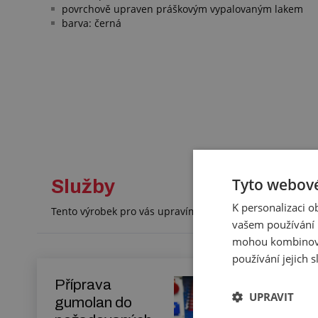
povrchově upraven práškovým vypalovaným lakem
barva: černá
Tyto webové
Služby
K personalizaci 
Tento výrobek pro vás upravíme na míru. Konkrétní spe
vašem používání n
mohou kombinovat
používání jejich 
Příprava
UPRAVIT
gumolan do