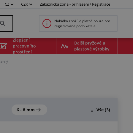
CZ
CZK
Zákaznická zóna - přihlášení
/
Registrace
Nabídka zboží je platná pouze pro
registrované podnikatele
Zlepšení
Další pryžové a
pracovního
plastové výrobky
prostředí
černý
6 - 8 mm
Vše
(3)