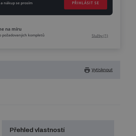
PŘIHLÁSIT SE
 a nákup se prosím
me na míru
do požadovaných kompletů
Služby (1)
Vytisknout
Přehled vlastností