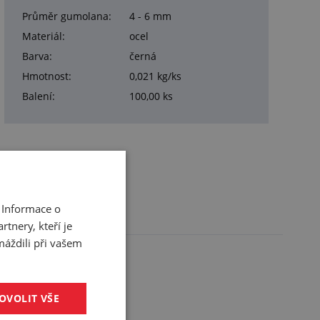
Průměr gumolana:
4 - 6 mm
Materiál:
ocel
Barva:
černá
Hmotnost:
0,021 kg/ks
Balení:
100,00 ks
 Informace o
tnery, kteří je
máždili při vašem
OVOLIT VŠE