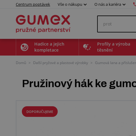
Centrum poptávek
Vše o nákupu
O nás a kariéra
Hadice a jejich
Profily a výroba
kompletace
těsnění
Domů
>
Další pryžové a plastové výrobky
>
Gumová lana a příslušen
Pružinový hák ke gum
DOPORUČUJEME