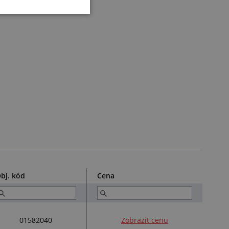
bj. kód
Cena
01582040
Zobrazit cenu