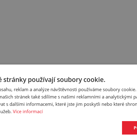
 stránky používají soubory cookie.
obsahu, reklam a analýze návštěvnosti používáme soubory cookie.
cifikaci budete moci upřesnit v poznámce u objednávky.
ašich stránek také sdílíme s našimi reklamními a analytickými par
 s dalšími informacemi, které jste jim poskytli nebo které shro
služeb.
Více informací
P