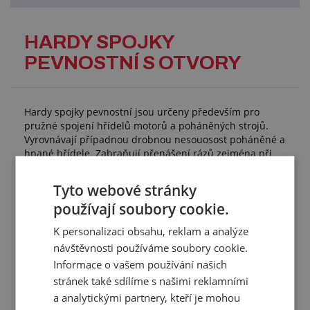
HARDY SPOJKY
PEVNOSTNÍ S OTVORY
Hardy spojky pevnostní jsou určeny především pro
pružné spojení hřídelů motorů a poháněných strojů.
Vyrovnávají případnou drobnou nesouosost poháněné a
hnané hřídele. Zabraňují přenášení rázů zejména při
rozběhu motoru, tlumí vibrace.
Tyto webové stránky
Použití:
používají soubory cookie.
automobilový průmysl
strojírenství
K personalizaci obsahu, reklam a analýze
Technické parametry:
návštěvnosti používáme soubory cookie.
Informace o vašem používání našich
přenos výkonu: do 60 kW
provedení: bez armování
stránek také sdílíme s našimi reklamními
materiál: gumová směs a síťová polyamidová vlákna
a analytickými partnery, kteří je mohou
barva: černá