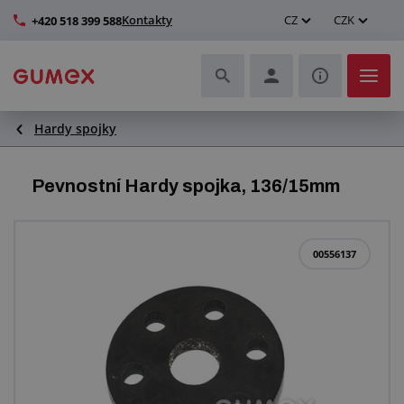
Kontakty
CZ
CZK
+420 518 399 588
Hardy spojky
Hadice a jejich kompletace
Profily a výroba těsnění
Pevnostní Hardy spojka, 136/15mm
Technické plasty
00556137
Dopravníkové pásy a montáž
Zlepšení pracovního prostředí
Další pryžové a plastové výrobky