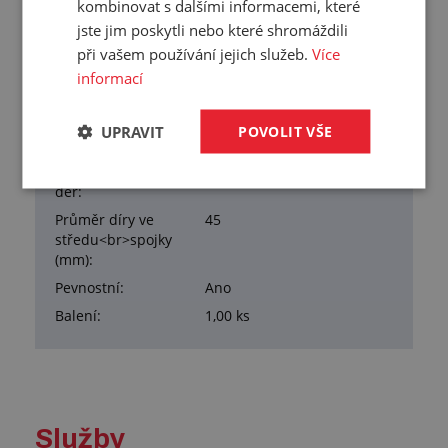
kombinovat s dalšími informacemi, které
jste jim poskytli nebo které shromáždili
při vašem používání jejich služeb.
Více
Přehled vlastností
informací
Vnější průměr:
136 mm
UPRAVIT
POVOLIT VŠE
Tloušťka:
15 mm
Počet, průměr, rozteč
4x otvor 6mm, rozteč 90mm
děr:
Průměr díry ve
45
středu<br>spojky
(mm):
Pevnostní:
Ano
Balení:
1,00 ks
Služby