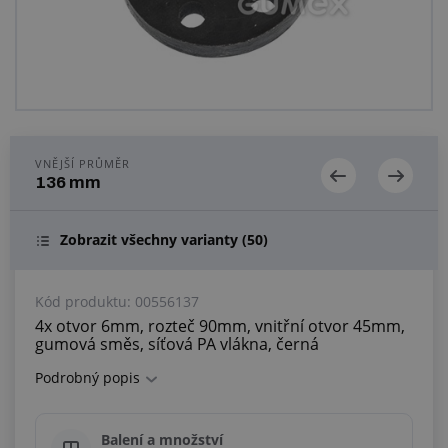
Centrum poptávek
Vše o nákupu
O nás a kariéra
VNĚJŠÍ PRŮMĚR
136 mm
Zobrazit všechny varianty
(50)
Kód produktu:
00556137
4x otvor 6mm, rozteč 90mm, vnitřní otvor 45mm,
gumová směs, síťová PA vlákna, černá
Podrobný popis
Balení a množství