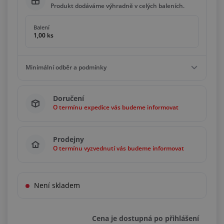
Produkt dodáváme výhradně v celých baleních.
Balení
1,00 ks
Minimální odběr a podmínky
Minimální odběr
Doručení
1,00 ks
O termínu expedice vás budeme informovat
Podmínky
Násobky
1,00 ks
Prodejny
O termínu vyzvednutí vás budeme informovat
Není skladem
Cena je dostupná po přihlášení