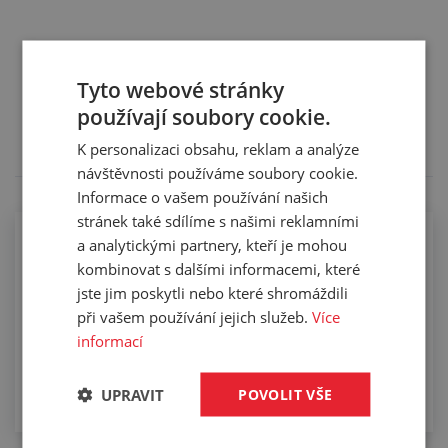
Služby
Tyto webové stránky
Tento výrobek pro vás upravíme na míru. Konkrétní
používají soubory cookie.
specifikaci budete moci upřesnit v poznámce u
objednávky.
K personalizaci obsahu, reklam a analýze
návštěvnosti používáme soubory cookie.
Informace o vašem používání našich
stránek také sdílíme s našimi reklamními
a analytickými partnery, kteří je mohou
kombinovat s dalšími informacemi, které
jste jim poskytli nebo které shromáždili
Drátkování hadic
při vašem používání jejich služeb.
Více
informací
UPRAVIT
POVOLIT VŠE