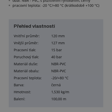
obal: NBR - PVC, s pozitivním rýhováním, černý
pracovní teplota: -20 °C/+80 °C (krátkodobě +100 °C)
Přehled vlastností
Vnitřní průměr:
120 mm
Vnější průměr:
127 mm
Pracovní tlak:
15 bar
Poruchový tlak:
40 bar
Materiál duše:
NBR-PVC
Materiál obalu:
NBR-PVC
Pracovní teplota:
-20/+80 °C
Barva:
černá
Hmotnost:
1,530 kg/m
Balení:
100,00 m