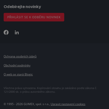
Odebírejte novinky
PŘIHLÁSIT SE K ODBĚRU NOVINEK
Ochrana osobních údajů
Obchodní podmínky
O web se stará Blogic
Všechna práva vyhrazena. Kopírování obsahu je zakázáno podle zákona č.
121/2000 sb. o právu autorského zákonu.
© 1995 - 2026 GUMEX, spol. s r.o.,
Upravit nastavení cookies