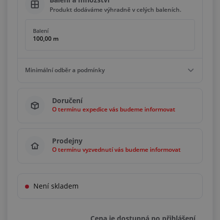
Produkt dodáváme výhradně v celých baleních.
Balení
100,00 m
Minimální odběr a podmínky
Minimální odběr
Doručení
100,00 m
O termínu expedice vás budeme informovat
Podmínky
Násobky
100,00 m
Prodejny
O termínu vyzvednutí vás budeme informovat
Není skladem
Cena je dostupná po přihlášení