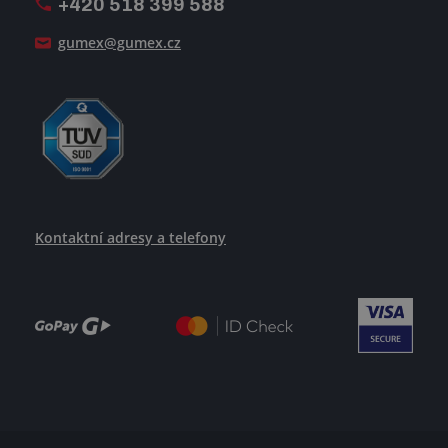
+420 518 399 588
Jak se žije v GUMEXU
gumex@gumex.cz
Kontaktní adresy a telefony