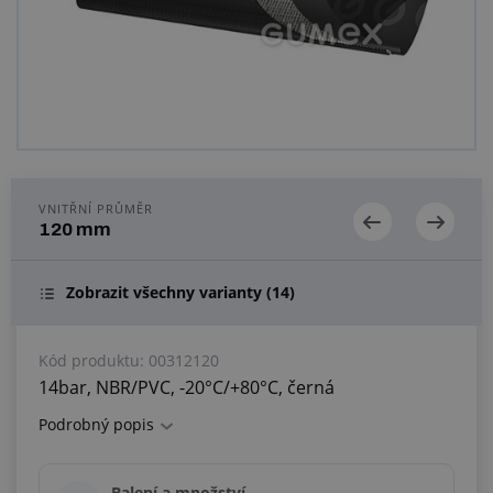
Centrum poptávek
Vše o nákupu
O nás a kariéra
VNITŘNÍ PRŮMĚR
120 mm
Zobrazit všechny varianty
(14)
Kód produktu:
00312120
14bar, NBR/PVC, -20°C/+80°C, černá
Podrobný popis
Balení a množství