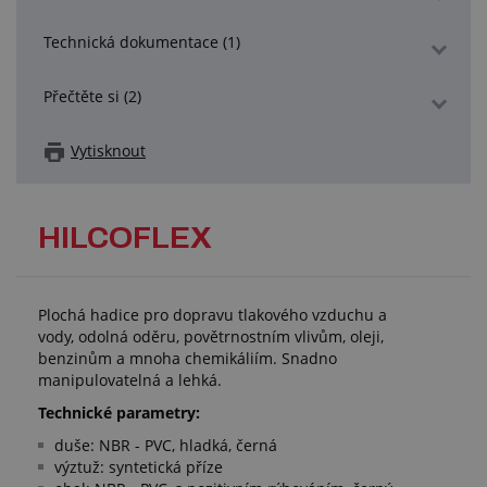
Technická dokumentace (1)
Přečtěte si (2)
Vytisknout
HILCOFLEX
Plochá hadice pro dopravu tlakového vzduchu a
vody, odolná oděru, povětrnostním vlivům, oleji,
benzinům a mnoha chemikáliím. Snadno
manipulovatelná a lehká.
Technické parametry:
duše: NBR - PVC, hladká, černá
výztuž: syntetická příze