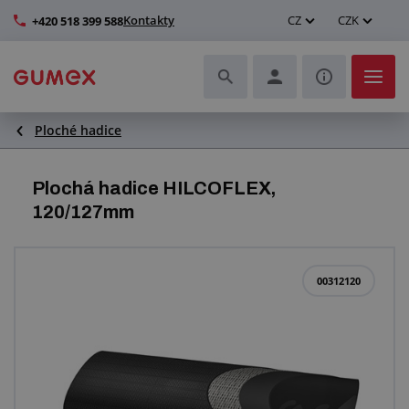
Kontakty
CZ
CZK
+420 518 399 588
Ploché hadice
Hadice a jejich kompletace
Profily a výroba těsnění
Plochá hadice HILCOFLEX,
120/127mm
Technické plasty
Dopravníkové pásy a montáž
00312120
Zlepšení pracovního prostředí
Další pryžové a plastové výrobky