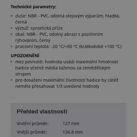
Technické parametry:
duše: NBR - PVC, odolná olejovým výparům, hladká,
černá
výztuž: syntetická příze
obal: NBR - PVC, odolný abrazi s pozitivním
rýhováním, černý
pracovní teplota: -20 °C/+80 °C (krátkodobě +100 °C)
UPOZORNĚNÍ
mez pevnosti: hodnota uvádí maximální hmotnost
hadice včetně média taženou za zemědělským
strojem
pro dosažení maximální životnosti hadice by zátěž
neměla přesahovat 1/3 uvedené hodnoty
Přehled vlastností
Vnitřní průměr:
127 mm
Vnější průměr:
134.8 mm