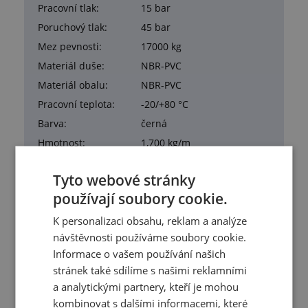
Pracovní tlak:
15 bar
Poruchový tlak:
45 bar
Mez pevnosti:
17000 kg
Materiál duše:
NBR-PVC
Materiál obalu:
NBR-PVC
Pracovní teplota:
-20/+80 °C
Barva:
černá
Hmotnost:
1,700 kg/m
Balení:
100,00 m
Tyto webové stránky
používají soubory cookie.
K personalizaci obsahu, reklam a analýze
návštěvnosti používáme soubory cookie.
Služby
Informace o vašem používání našich
stránek také sdílíme s našimi reklamními
Tento výrobek pro vás upravíme na míru. Konkrétní
specifikaci budete moci upřesnit v poznámce u
a analytickými partnery, kteří je mohou
objednávky.
kombinovat s dalšími informacemi, které