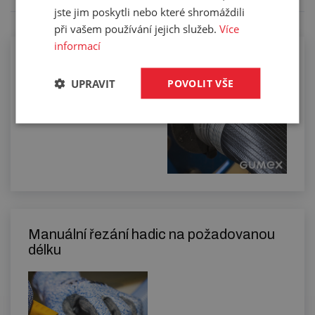
jste jim poskytli nebo které shromáždili
při vašem používání jejich služeb.
Více
informací
UPRAVIT
POVOLIT VŠE
Drátkování hadic
Manuální řezání hadic na požadovanou
délku