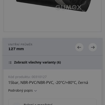
Centrum poptávek
Vše o nákupu
O nás a kariéra
VNITŘNÍ PRŮMĚR
127 mm
Zobrazit všechny varianty
(6)
Kód produktu:
00310127
15bar, NBR-PVC/NBR-PVC, -20°C/+80°C, černá
Podrobný popis
Balení a množství