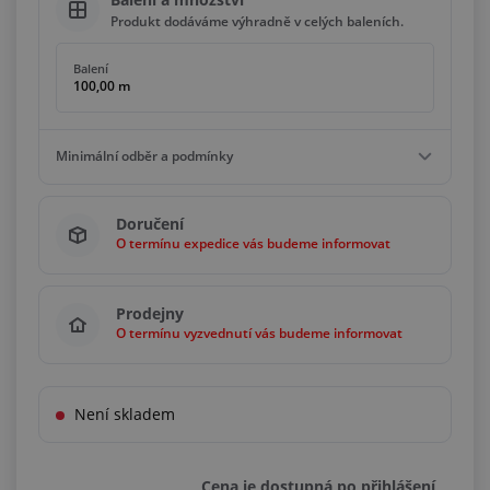
Produkt dodáváme výhradně v celých baleních.
Balení
100,00 m
Minimální odběr a podmínky
Minimální odběr
Doručení
100,00 m
O termínu expedice vás budeme informovat
Podmínky
Násobky
100,00 m
Prodejny
O termínu vyzvednutí vás budeme informovat
Není skladem
Cena je dostupná po přihlášení