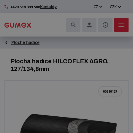
Kontakty
CZ
CZK
+420 518 399 588
Ploché hadice
Hadice a jejich kompletace
Profily a výroba těsnění
Plochá hadice HILCOFLEX AGRO,
127/134,8mm
Technické plasty
Dopravníkové pásy a montáž
00310127
Zlepšení pracovního prostředí
Další pryžové a plastové výrobky