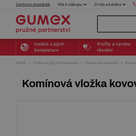
Centrum poptávek
Vše o nákupu
O nás a kariéra
Hadice a jejich
Profily a výroba
kompletace
těsnění
Domů
>
Hadice a jejich kompletace
>
Hadice na odsávání
>
Kovov
Komínová vložka kovo