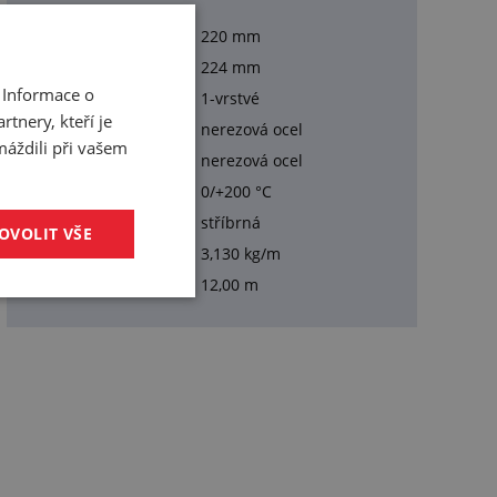
Vnitřní průměr:
220 mm
Vnější průměr:
224 mm
 Informace o
Provedení:
1-vrstvé
tnery, kteří je
Materiál duše:
nerezová ocel
máždili při vašem
Materiál obalu:
nerezová ocel
Pracovní teplota:
0/+200 °C
Barva:
stříbrná
OVOLIT VŠE
Hmotnost:
3,130 kg/m
Balení:
12,00 m