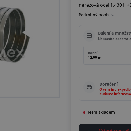
nerezová ocel 1.4301, +
Podrobný popis
Balení a množst
Nemusíte odebrat c
Balení
12,00 m
Doručení
O termínu expedic
budeme informova
Není skladem
Vstupte do sv