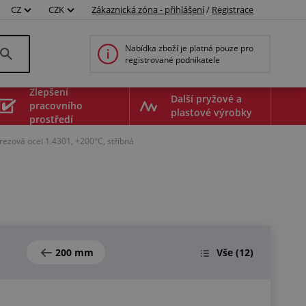
CZ
CZK
Zákaznická zóna - přihlášení
/
Registrace
Nabídka zboží je platná pouze pro
registrované podnikatele
Zlepšení
Další pryžové a
pracovního
plastové výrobky
prostředí
ezová ocel 1.4301, +200°C, stříbná
200 mm
Vše
(12)