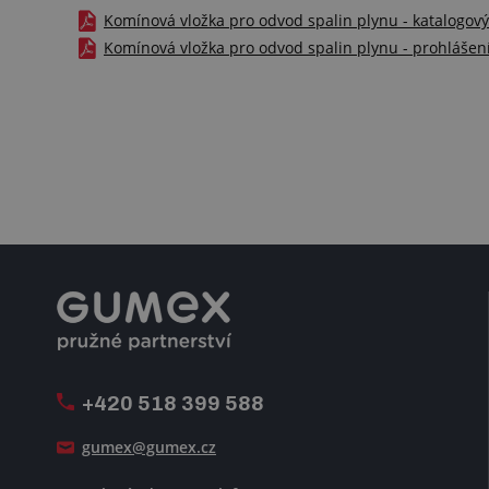
Komínová vložka pro odvod spalin plynu - katalogový 
Komínová vložka pro odvod spalin plynu - prohlášení
+420 518 399 588
gumex@gumex.cz