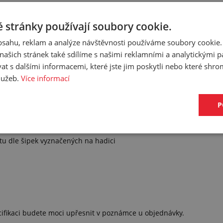
 stránky používají soubory cookie.
obsahu, reklam a analýze návštěvnosti používáme soubory cookie.
ašich stránek také sdílíme s našimi reklamními a analytickými par
 s dalšími informacemi, které jste jim poskytli nebo které shro
služeb.
Více informací
P
tu dle šipek vyznačených na hadici
cifikaci budete moci upřesnit v poznámce u objednávky.