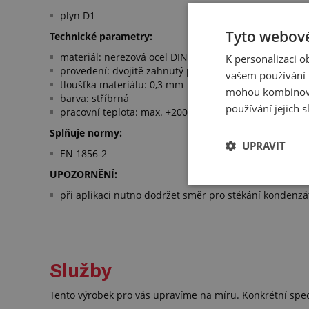
plyn D1
Tyto webové
Technické parametry:
materiál: nerezová ocel DIN 1.4301
K personalizaci 
provedení: dvojitě zahnutý profil
vašem používání n
tloušťka materiálu: 0,3 mm
mohou kombinovat
barva: stříbrná
používání jejich 
pracovní teplota: max. +200 °C
Splňuje normy:
UPRAVIT
EN 1856-2
UPOZORNĚNÍ:
při aplikaci nutno dodržet směr pro stékání kondenzá
Služby
Tento výrobek pro vás upravíme na míru. Konkrétní spe