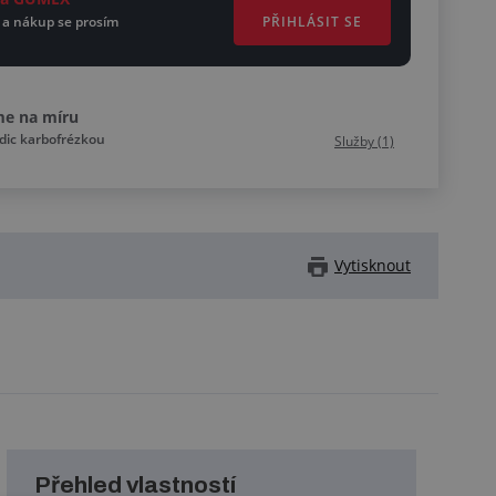
PŘIHLÁSIT SE
 a nákup se prosím
me na míru
dic karbofrézkou
Služby (1)
Vytisknout
Přehled vlastností