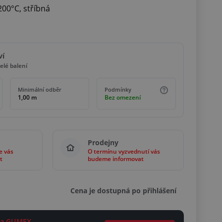
200°C, stříbná
ví
elé balení
Minimální odběr
Podmínky
1,00 m
Bez omezení
Prodejny
e vás
O termínu vyzvednutí vás
t
budeme informovat
Cena je dostupná po přihlášení
ěta GUMEX