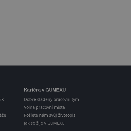
Kariéra v GUMEXU
EX
Dobře sladěný pracovní tým
Volná pracovní místa
áže
Pošlete nám svůj životopis
Jak se žije v GUMEXU