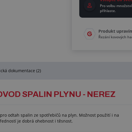
Pro volbu množství
přihlaste.
Produkt upraví
Řezání kovových ha
ická dokumentace (2)
VOD SPALIN PLYNU - NEREZ
ro odtah spalin ze spotřebičů na plyn. Možnost použití i na
ředností je dobrá ohebnost i těsnost.