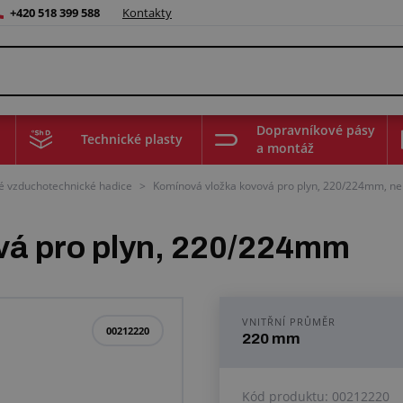
+420 518 399 588
Kontakty
Dopravníkové pásy
Technické plasty
a montáž
é vzduchotechnické hadice
>
Komínová vložka kovová pro plyn, 220/224mm, ner
vá pro plyn, 220/224mm
VNITŘNÍ PRŮMĚR
00212220
220 mm
Kód produktu:
00212220