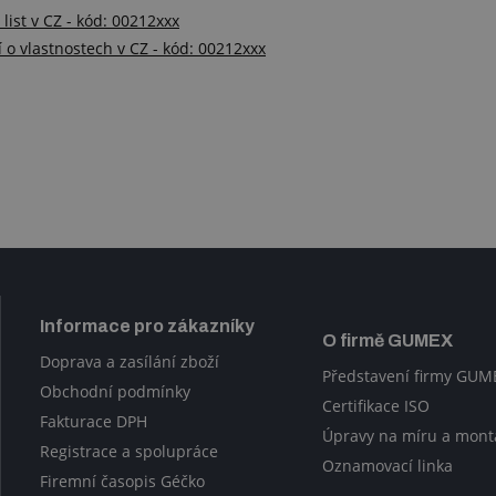
list v CZ - kód: 00212xxx
 o vlastnostech v CZ - kód: 00212xxx
Informace pro zákazníky
O firmě GUMEX
Doprava a zasílání zboží
Představení firmy GUM
Obchodní podmínky
Certifikace ISO
Fakturace DPH
Úpravy na míru a mont
Registrace a spolupráce
Oznamovací linka
Firemní časopis Géčko