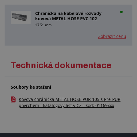
Chránička na kabelové rozvody
kovová METAL HOSE PVC 102
17/21mm
Zobrazit cenu
Technická dokumentace
Soubory ke stažení
Kovová chránička METAL HOSE PUR 105 s Pre-PUR
povrchem - katalogový list v CZ - kód: 01169xxx