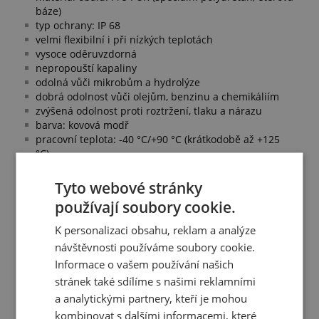
báze)
typ ochrany: IP 68
velmi flexibilní i při nízkých teplotách
vysoce oděruvzdorná
nepropouští kapaliny
odolná vůči mikrobům a hydrolýze
dobrá odolnost vůči olejům, benzinu a chemikáliím
zvýšená odolnost proti roztržení, tlaku a nárazu
barva: kovová modř
pracovní teplota: -40 °C/+90 °C (krátkodobě až +125
°C)
Splňuje normy:
Tyto webové stránky
typ ochrany dle EN 60529
používají soubory cookie.
odpovídá směrnici RoHS
K personalizaci obsahu, reklam a analýze
návštěvnosti používáme soubory cookie.
Informace o vašem používání našich
Přehled vlastností
stránek také sdílíme s našimi reklamními
Rozměr koncovky:
a analytickými partnery, kteří je mohou
21
kombinovat s dalšími informacemi, které
Vnitřní průměr:
17 mm