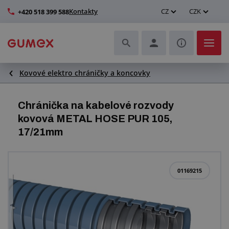
Kontakty
CZ
CZK
+420 518 399 588
Kovové elektro chráničky a koncovky
Hadice a jejich kompletace
Profily a výroba těsnění
Chránička na kabelové rozvody
kovová METAL HOSE PUR 105,
Technické plasty
17/21mm
Dopravníkové pásy a montáž
01169215
Zlepšení pracovního prostředí
Další pryžové a plastové výrobky