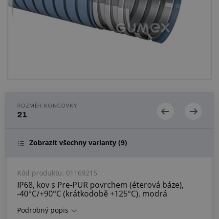
Centrum poptávek
Vše o nákupu
O nás a kariéra
ROZMĚR KONCOVKY
21
Zobrazit všechny varianty
(9)
Kód produktu:
01169215
IP68, kov s Pre-PUR povrchem (éterová báze),
-40°C/+90°C (krátkodobě +125°C), modrá
Podrobný popis