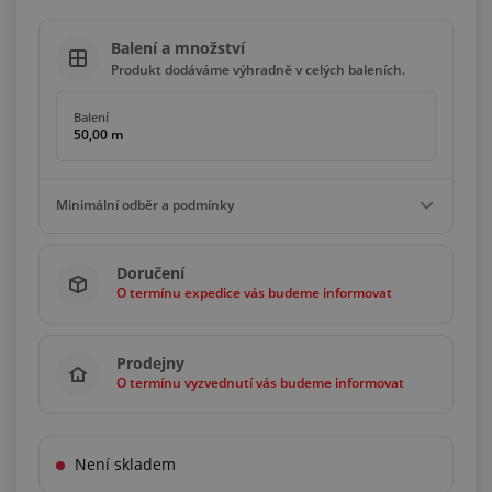
Balení a množství
Produkt dodáváme výhradně v celých baleních.
Balení
50,00 m
Minimální odběr a podmínky
Minimální odběr
Doručení
50,00 m
O termínu expedice vás budeme informovat
Podmínky
Násobky
50,00 m
Prodejny
O termínu vyzvednutí vás budeme informovat
Není skladem