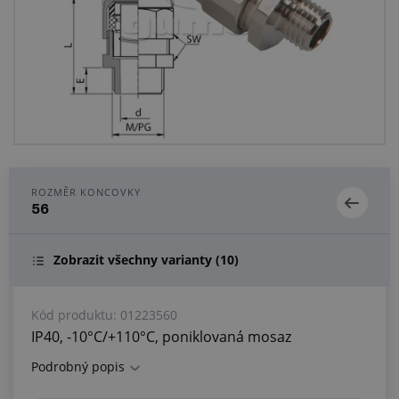
Centrum poptávek
Vše o nákupu
O nás a kariéra
ROZMĚR KONCOVKY
56
Zobrazit všechny varianty
(10)
Kód produktu:
01223560
IP40, -10°C/+110°C, poniklovaná mosaz
Podrobný popis