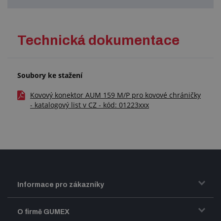
Technická dokumentace
Soubory ke stažení
Kovový konektor AUM 159 M/P pro kovové chráničky
- katalogový list v CZ - kód: 01223xxx
Informace pro zákazníky
Doprava a zasílání zboží
O firmě GUMEX