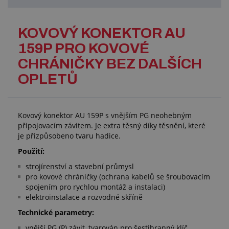
KOVOVÝ KONEKTOR AU
159P PRO KOVOVÉ
CHRÁNIČKY BEZ DALŠÍCH
OPLETŮ
Kovový konektor AU 159P s vnějším PG neohebným
připojovacím závitem. Je extra těsný díky těsnění, které
je přizpůsobeno tvaru hadice.
Použití:
strojírenství a stavební průmysl
pro kovové chráničky (ochrana kabelů se šroubovacím
spojením pro rychlou montáž a instalaci)
elektroinstalace a rozvodné skříně
Technické parametry:
vnější PG (P) závit, tvarován pro šestihranný klíč