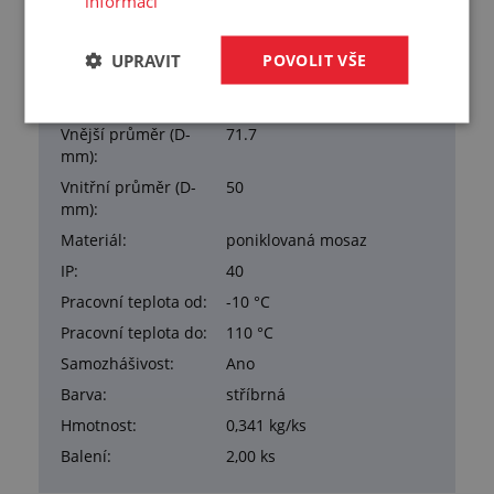
informací
Kompatibilní
METAL HOSE 101/VA 108
chránička:
UPRAVIT
POVOLIT VŠE
Délka závitu:
14 mm
Celková délka:
55 mm
Vnější průměr (D-
71.7
mm):
Vnitřní průměr (D-
50
mm):
Materiál:
poniklovaná mosaz
IP:
40
Pracovní teplota od:
-10 °C
Pracovní teplota do:
110 °C
Samozhášivost:
Ano
Barva:
stříbrná
Hmotnost:
0,341 kg/ks
Balení:
2,00 ks