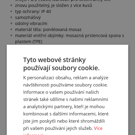
znovu použitelný, je složen z více kusů
typ ochrany: IP 40
samozhášivý
odolný vibracím
materiál těla: poniklovaná mosaz
materiál vnitřní objímky: mosazná prstencová spona s
plastem (TPE)
barva: stříbrná
pracovní teplota: -10 °C/+110 °C
Tyto webové stránky
Splňuje normy:
používají soubory cookie.
typ ochrany dle EN 60529
navrženo dle EN 60204 pro stroje a zařízení
K personalizaci obsahu, reklam a analýze
číslo závitu PG (P) dle DIN 40430
návštěvnosti používáme soubory cookie.
odpovídá směrnici RoHS
Informace o vašem používání našich
stránek také sdílíme s našimi reklamními
a analytickými partnery, kteří je mohou
Přehled vlastností
kombinovat s dalšími informacemi, které
jste jim poskytli nebo které shromáždili
Rozměr koncovky:
56
při vašem používání jejich služeb.
Více
Vnější závit:
PG 48