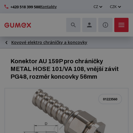
Kontakty
CZ
CZK
+420 518 399 588
Kovové elektro chráničky a koncovky
Hadice a jejich kompletace
Profily a výroba těsnění
Konektor AU 159P pro chráničky
METAL HOSE 101/VA 108, vnější závit
Technické plasty
PG48, rozměr koncovky 56mm
Dopravníkové pásy a montáž
01223560
Zlepšení pracovního prostředí
Další pryžové a plastové výrobky