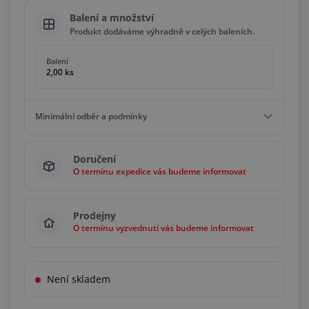
Balení a množství
Produkt dodáváme výhradně v celých baleních.
Balení
2,00 ks
Minimální odběr a podmínky
Minimální odběr
Doručení
2,00 ks
O termínu expedice vás budeme informovat
Podmínky
Násobky
2,00 ks
Prodejny
O termínu vyzvednutí vás budeme informovat
Není skladem