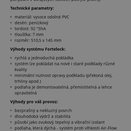
Technické parametry:
materiál: vysoce odolné PVC
desén: penízkový
tvrdost: 92 °ShA
tloušťka: 7 mm
rozměr: 510,5 x 145 mm
Výhody systému Fortelock:
rychlá a jednoduchá pokládka
systém lze pokládat na nové i staré podklady různé
kvality
minimální nutnost opravy podkladu (překoná olej,
trhliny apod.)
podlaha je demontovatelná, přemístitelná a lehce
opravitelná
Výhody pro váš provoz:
bezprašný a nekluzný povrch
dlouhodobá výdrž a stabilita
působí jako zvukový, tepelný a vibrační izolant
podlaha, která dýchá - systém proti vlhkosti Air-Flow