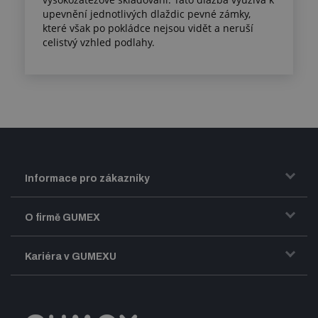
upevnění jednotlivých dlaždic pevné zámky,
které však po pokládce nejsou vidět a neruší
celistvý vzhled podlahy.
Informace pro zákazníky
Doprava a zasílání zboží
O firmě GUMEX
Obchodní podmínky
Představení firmy GUMEX
Kariéra v GUMEXU
Fakturace DPH
Certifikace ISO
Dobře sladěný pracovní tým