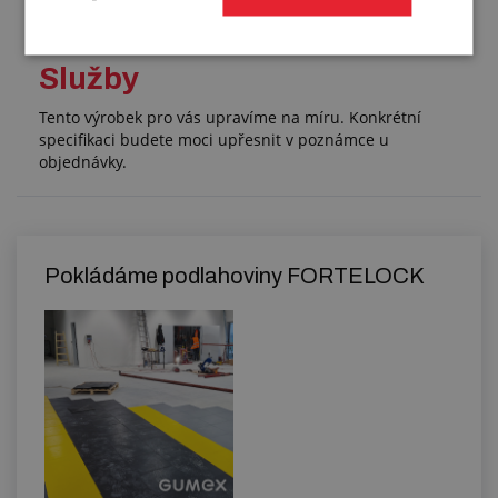
Služby
Tento výrobek pro vás upravíme na míru. Konkrétní
specifikaci budete moci upřesnit v poznámce u
objednávky.
Pokládáme podlahoviny FORTELOCK