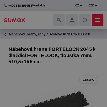
Kontakty
CZ
CZK
+420 518 399 588
Náběhové hrany, rohy a soklové lišty FORTELOCK
Hadice a jejich kompletace
Profily a výroba těsnění
Náběhová hrana FORTELOCK 2045 k
dlaždici FORTELOCK, tloušťka 7mm,
Technické plasty
510,5x145mm
Dopravníkové pásy a montáž
02762072
Zlepšení pracovního prostředí
Další pryžové a plastové výrobky