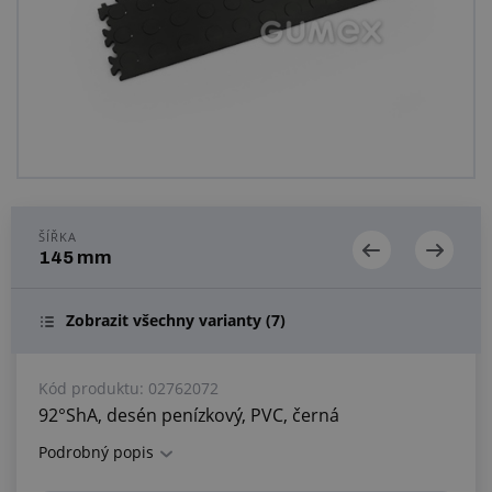
Centrum poptávek
Vše o nákupu
O nás a kariéra
ŠÍŘKA
145 mm
Zobrazit všechny varianty
(7)
Kód produktu:
02762072
92°ShA, desén penízkový, PVC, černá
Podrobný popis