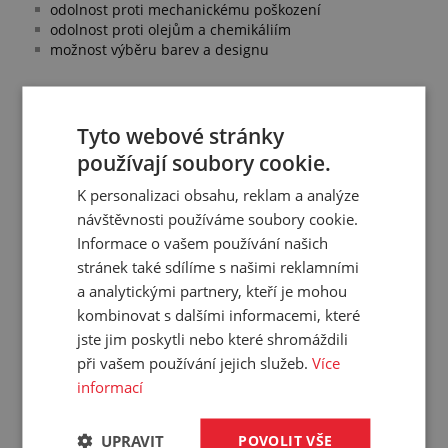
odolnost proti mechanickému poškození
odolnost proti olejům a chemikáliím
možnost výběru barev a designu
Tyto webové stránky
Přehled vlastností
používají soubory cookie.
Šířka:
145 mm
K personalizaci obsahu, reklam a analýze
Délka:
510.5 mm
návštěvnosti používáme soubory cookie.
Tloušťka:
7 mm
Informace o vašem používání našich
Provedení:
náběhová hrana
stránek také sdílíme s našimi reklamními
Desén:
penízkový
a analytickými partnery, kteří je mohou
Materiál:
PVC
kombinovat s dalšími informacemi, které
jste jim poskytli nebo které shromáždili
Barva:
černá
při vašem používání jejich služeb.
Více
Hmotnost:
0,501 kg/ks
informací
Balení:
10,00 ks
UPRAVIT
POVOLIT VŠE