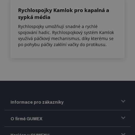
Rychlospojky Kamlok pro kapalná a
sypká média
Rychlospojky umožňují snadné a rychlé
spojování hadic. Rychlospojkový systém Kamlok
využívá páčkový mechanismus, díky kterému se
po pohybu páčky zaklíní vačky do protikusu.
Informace pro zákazníky
Doprava a zasílání zboží
O firmě GUMEX
Obchodní podmínky
Představení firmy GUMEX