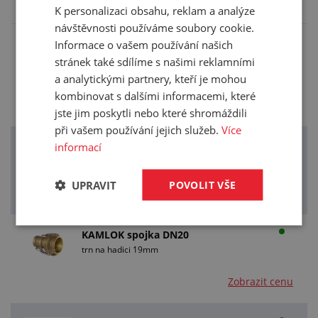
doporučujeme k tomuto produktu.
K personalizaci obsahu, reklam a analýze
návštěvnosti používáme soubory cookie.
Informace o vašem používání našich
KAMLOK spojka DN20
stránek také sdílíme s našimi reklamními
vnější závit BSPT 3/4"
a analytickými partnery, kteří je mohou
kombinovat s dalšími informacemi, které
Zobrazit cenu
jste jim poskytli nebo které shromáždili
při vašem používání jejich služeb.
Více
informací
KAMLOK spojka DN20
trn na hadici 13mm
UPRAVIT
POVOLIT VŠE
Zobrazit cenu
KAMLOK spojka DN20
trn na hadici 19mm
Zobrazit cenu