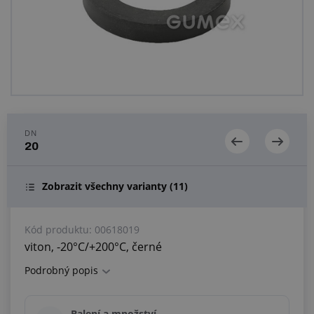
Centrum poptávek
Vše o nákupu
O nás a kariéra
DN
20
Zobrazit všechny varianty
(11)
Kód produktu:
00618019
viton, -20°C/+200°C, černé
Podrobný popis
Balení a množství