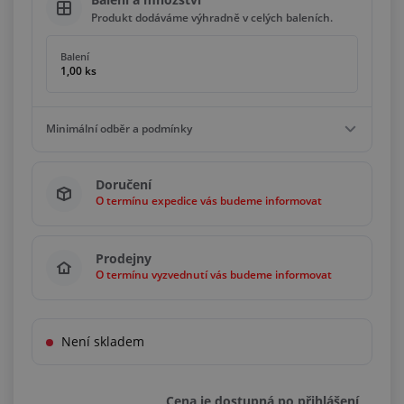
Produkt dodáváme výhradně v celých baleních.
Balení
1,00 ks
Minimální odběr a podmínky
Minimální odběr
Doručení
1,00 ks
O termínu expedice vás budeme informovat
Podmínky
Násobky
1,00 ks
Prodejny
O termínu vyzvednutí vás budeme informovat
Není skladem
Cena je dostupná po přihlášení