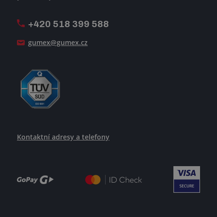
Firemní časopis Géčko
Oznamovací linka
Pošlete nám svůj životopis
+420 518 399 588
Jak se žije v GUMEXU
gumex@gumex.cz
Kontaktní adresy a telefony