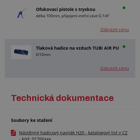
Ofukovací pistole s tryskou
délka 100mm, připojení vnitřní závit G 1/4"
Zobrazit cenu
Tlaková hadice na vzduch TUBI AIR PU
6/10mm
Zobrazit cenu
Technická dokumentace
Soubory ke stažení
Nástěnný hadicový naviják H20 - katalogový list v CZ
- kód: 01766xxx