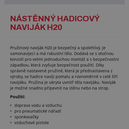
NÁSTĚNNÝ HADICOVÝ
NAVIJÁK H20
Pružinový naviják H20 je bezpečný a spolehlivý. Je
samonavíjecí a má robustní tělo. Dodává se s otočnou
konzolí pro velmi jednoduchou montáž a s bezpečnostní
západkou, která zvyšuje bezpečnost použití. Díky
správně nastavené pružině, která je přednastavena z
výroby, se hadice navíjí pomalu a rovnoměrně v celé šíři
navijáku. Pružina je ukryta uvnitř těla navijáku. Naviják
je možné snadno připevnit na stěnu nebo na strop.
Použití:
doprava vodu a vzduchu
pro pneumatické nářadí
sponkovačky
vzduchové pistole