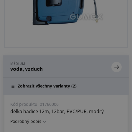
Centrum poptávek
Vše o nákupu
O nás a kariéra
MÉDIUM
voda, vzduch
Zobrazit všechny varianty
(2)
Kód produktu:
01766006
délka hadice 12m, 12bar, PVC/PUR, modrý
Podrobný popis