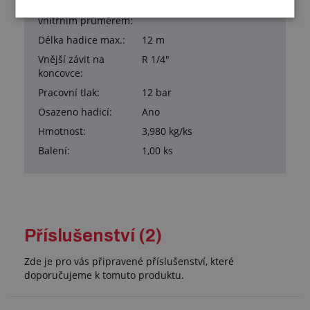
Pro hadici<br>s
6 mm
vnitřním průměrem:
Délka hadice max.:
12 m
Vnější závit na
R 1/4"
koncovce:
Pracovní tlak:
12 bar
Osazeno hadicí:
Ano
Hmotnost:
3,980 kg/ks
Balení:
1,00 ks
Příslušenství (2)
Zde je pro vás připravené příslušenství, které
doporučujeme k tomuto produktu.