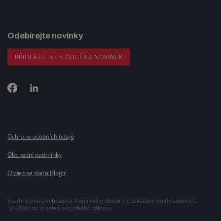
Odebírejte novinky
PŘIHLÁSIT SE K ODBĚRU NOVINEK
Ochrana osobních údajů
Obchodní podmínky
O web se stará Blogic
Všechna práva vyhrazena. Kopírování obsahu je zakázáno podle zákona č.
121/2000 sb. o právu autorského zákonu.