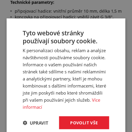
Technické parametry:
připojovací hadice: vnitřní průměr 10 mm, délka 1,5 m
koncovka na připojovací hadici: vnější závit G 3/8",
mosaz
materiál hadice: duše: PUR, výztuž: syntetická příze,
Tyto webové stránky
obal: PVC
používají soubory cookie.
materiál navijáku: PVC/PUR
koncovka na navíjenou hadici: vnější závit R 1/4",
K personalizaci obsahu, reklam a analýze
mosaz
návštěvnosti používáme soubory cookie.
pracovní tlak: 12 bar
barva: modrá
Informace o vašem používání našich
pracovní teplota: -10 °C/+60 °C
stránek také sdílíme s našimi reklamními
a analytickými partnery, kteří je mohou
Další informace:
rozměry navijáku: 170 x 350 x 315 mm
kombinovat s dalšími informacemi, které
včetně hadice
jste jim poskytli nebo které shromáždili
při vašem používání jejich služeb.
Více
informací
Přehled vlastností
UPRAVIT
POVOLIT VŠE
Médium:
voda, vzduch