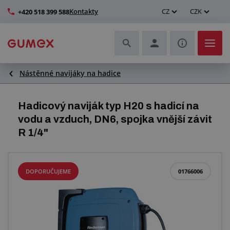
Kontakty
CZ
CZK
+420 518 399 588
Nástěnné navijáky na hadice
Hadice a jejich kompletace
Profily a výroba těsnění
Hadicový naviják typ H20 s hadicí na
vodu a vzduch, DN6, spojka vnější závit
Technické plasty
R 1/4"
Dopravníkové pásy a montáž
DOPORUČUJEME
01766006
Zlepšení pracovního prostředí
Další pryžové a plastové výrobky