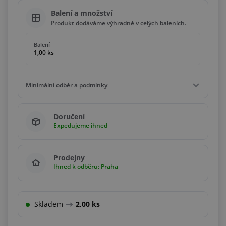
Balení a množství
Produkt dodáváme výhradně v celých baleních.
Balení
1,00 ks
Minimální odběr a podmínky
Minimální odběr
Doručení
1,00 ks
Expedujeme ihned
Podmínky
Násobky
1,00 ks
Prodejny
Ihned k odběru: Praha
Skladem
2,00 ks