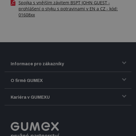
Spojka s vnějším závitem BSPT JOHN GUEST -
prohlášení o styku s potravinami v EN a CZ - kód:
01608xx
Informace pro zákazníky
Doprava a zasílání zboží
O firmě GUMEX
Obchodní podmínky
Představení firmy GUMEX
Kariéra v GUMEXU
Fakturace DPH
Certifikace ISO
Dobře sladěný pracovní tým
Registrace a spolupráce
Úpravy na míru a montáže
Volná pracovní místa