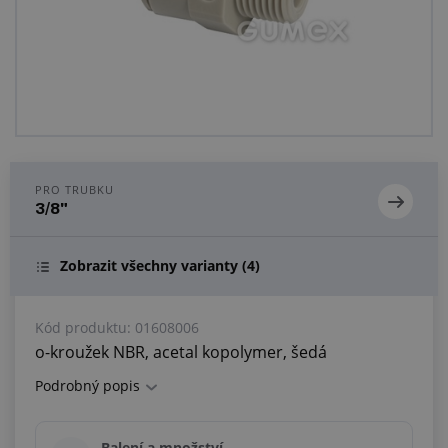
Centrum poptávek
Vše o nákupu
O nás a kariéra
PRO TRUBKU
3/8"
Zobrazit všechny varianty
(4)
Kód produktu:
01608006
o-kroužek NBR, acetal kopolymer, šedá
Podrobný popis
Balení a množství