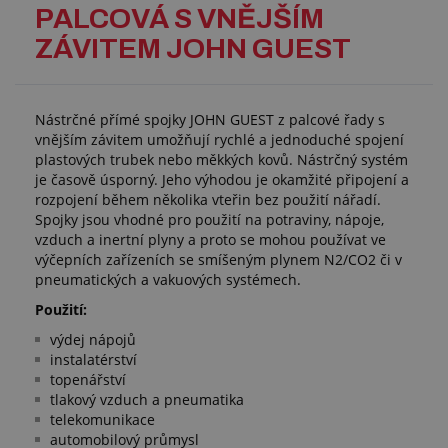
PALCOVÁ S VNĚJŠÍM
ZÁVITEM JOHN GUEST
Nástrčné přímé spojky JOHN GUEST z palcové řady s
vnějším závitem umožňují rychlé a jednoduché spojení
plastových trubek nebo měkkých kovů. Nástrčný systém
je časově úsporný. Jeho výhodou je okamžité připojení a
rozpojení během několika vteřin bez použití nářadí.
Spojky jsou vhodné pro použití na potraviny, nápoje,
vzduch a inertní plyny a proto se mohou používat ve
výčepních zařízeních se smíšeným plynem N2/CO2 či v
pneumatických a vakuových systémech.
Použití:
výdej nápojů
instalatérství
topenářství
tlakový vzduch a pneumatika
telekomunikace
automobilový průmysl