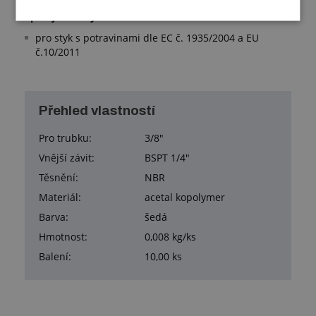
Splňuje normy:
pro styk s potravinami dle EC č. 1935/2004 a EU
č.10/2011
Přehled vlastností
Pro trubku:
3/8"
Vnější závit:
BSPT 1/4"
Těsnění:
NBR
Materiál:
acetal kopolymer
Barva:
šedá
Hmotnost:
0,008 kg/ks
Balení:
10,00 ks