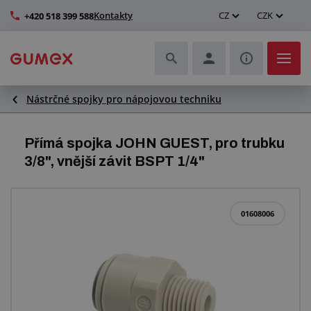
Kontakty
CZ
CZK
+420 518 399 588
Nástrčné spojky pro nápojovou techniku
Hadice a jejich kompletace
Profily a výroba těsnění
Přímá spojka JOHN GUEST, pro trubku
3/8", vnější závit BSPT 1/4"
Technické plasty
Dopravníkové pásy a montáž
01608006
Zlepšení pracovního prostředí
Další pryžové a plastové výrobky