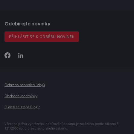
Odebírejte novinky
PŘIHLÁSIT SE K ODBĚRU NOVINEK
Ochrana osobních údajů
Obchodní podmínky
O web se stará Blogic
Všechna práva vyhrazena. Kopírování obsahu je zakázáno podle zákona č.
121/2000 sb. o právu autorského zákonu.