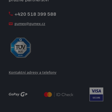
Firemní časopis Géčko
Oznamovací linka
Pošlete nám svůj životopis
+420 518 399 588
Jak se žije v GUMEXU
gumex@gumex.cz
Kontaktní adresy a telefony