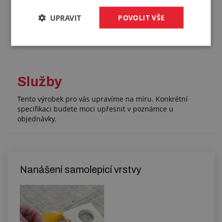
Hmotnost:
0,440 kg/ks
UPRAVIT
POVOLIT VŠE
Balení:
1,00 ks
Služby
Tento výrobek pro vás upravíme na míru. Konkrétní
specifikaci budete moci upřesnit v poznámce u
objednávky.
Nanášení samolepicí vrstvy