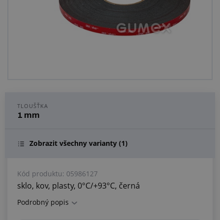
Centrum poptávek
Vše o nákupu
O nás a kariéra
TLOUŠŤKA
1 mm
Zobrazit všechny varianty
(1)
Kód produktu:
05986127
sklo, kov, plasty, 0°C/+93°C, černá
Podrobný popis