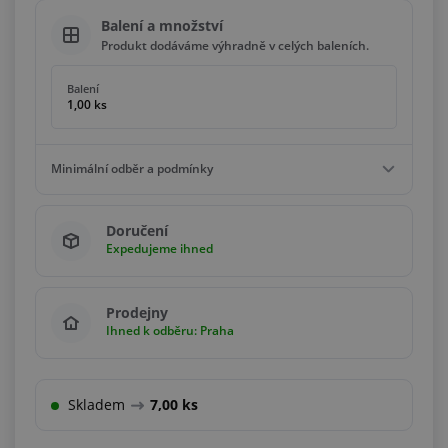
Balení a množství
Produkt dodáváme výhradně v celých baleních.
Balení
1,00 ks
Minimální odběr a podmínky
Minimální odběr
Doručení
1,00 ks
Expedujeme ihned
Podmínky
Násobky
1,00 ks
Prodejny
Ihned k odběru: Praha
Skladem
7,00 ks