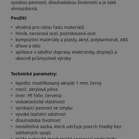
vysokou pevností, dlouhodobou životností a je také
ohnivzdorná.
Použití:
vhodná pro celou řadu materiálů
hliník, nerezová ocel, pozinkovaná ocel
kompozitní materiály a plasty, akryl, polykarbonát, ABS
dřevo a sklo
aplikace v odvětví dopravy, elektroniky, displejů a
obecně průmyslové výroby
Technické parametry:
lepidlo: modifikovaný akrylát 1 mm, černý
nosič: akrylová pěna
liner: PE folie, červená
viskoelastické vlastnosti
vynikající pevnost ve smyku
vysoká teplotní odolnost
dlouhodobá životnost
neviditelná vazba, která udržuje povrch hladký bez
viditelných spojů
může nahradit mechanické spojovací prvky (nýty,