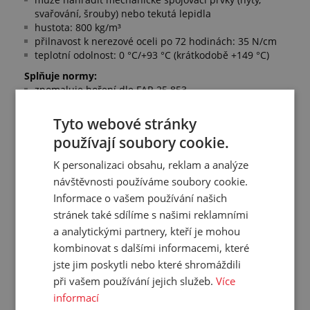
svařování, šrouby) nebo tekutá lepidla
hustota: 800 kg/m³
přilnavost k nerezové oceli po 72 hodinách: 35 N/cm
teplotní odolnost: 0 °C/+93 °C (krátkodobě +149 °C)
Splňuje normy:
zpomaluje hoření dle FAR 25.853
samozhášivá dle EN 45545
Tyto webové stránky
Další informace:
3M a VHB jsou ochranné známky společnosti 3M
používají soubory cookie.
K personalizaci obsahu, reklam a analýze
návštěvnosti používáme soubory cookie.
Přehled vlastností
Informace o vašem používání našich
stránek také sdílíme s našimi reklamními
Tloušťka:
1 mm
a analytickými partnery, kteří je mohou
Šířka:
12.7 mm
kombinovat s dalšími informacemi, které
Mřížka:
bez mřížky
jste jim poskytli nebo které shromáždili
při vašem používání jejich služeb.
Více
Délka:
33 m
informací
Pracovní teplota:
0/+93 °C