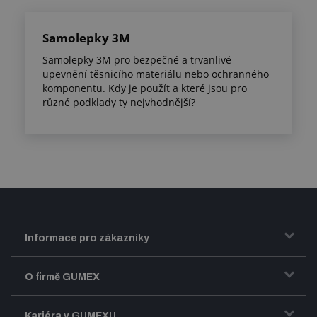
Samolepky 3M
Samolepky 3M pro bezpečné a trvanlivé
upevnění těsnicího materiálu nebo ochranného
komponentu. Kdy je použít a které jsou pro
různé podklady ty nejvhodnější?
Informace pro zákazníky
Doprava a zasílání zboží
O firmě GUMEX
Obchodní podmínky
Představení firmy GUMEX
Kariéra v GUMEXU