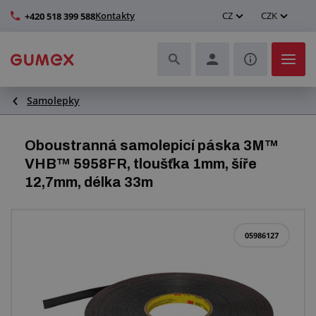
Kontakty
CZ
CZK
+420 518 399 588
Samolepky
Hadice a jejich kompletace
Profily a výroba těsnění
Oboustranná samolepicí páska 3M™
VHB™ 5958FR, tloušťka 1mm, šíře
Technické plasty
12,7mm, délka 33m
Dopravníkové pásy a montáž
05986127
Zlepšení pracovního prostředí
Další pryžové a plastové výrobky