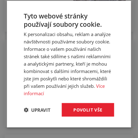
Tyto webové stránky
používají soubory cookie.
K personalizaci obsahu, reklam a analýze
návštěvnosti používáme soubory cookie.
Informace o vašem používání našich
Potřebujete atypické části či speciální
stránek také sdílíme s našimi reklamními
díly z gumy nebo plastu?
a analytickými partnery, kteří je mohou
kombinovat s dalšími informacemi, které
jste jim poskytli nebo které shromáždili
při vašem používání jejich služeb.
Více
informací
UPRAVIT
POVOLIT VŠE