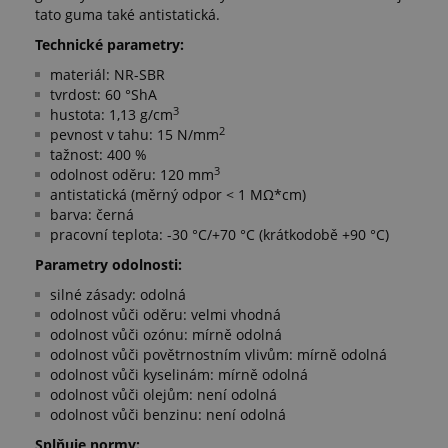
tato guma také antistatická.
Technické parametry:
materiál: NR-SBR
tvrdost: 60 °ShA
3
hustota: 1,13 g/cm
2
pevnost v tahu: 15 N/mm
tažnost: 400 %
3
odolnost oděru: 120 mm
antistatická (měrný odpor < 1 MΩ*cm)
barva: černá
pracovní teplota: -30 °C/+70 °C (krátkodobě +90 °C)
Parametry odolnosti:
silné zásady: odolná
odolnost vůči oděru: velmi vhodná
odolnost vůči ozónu: mírně odolná
odolnost vůči povětrnostním vlivům: mírně odolná
odolnost vůči kyselinám: mírně odolná
odolnost vůči olejům: není odolná
odolnost vůči benzinu: není odolná
Splňuje normy: