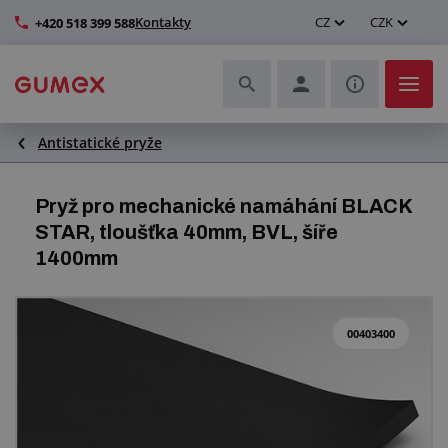
Kontakty
CZ
CZK
+420 518 399 588
Antistatické pryže
Hadice a jejich kompletace
Profily a výroba těsnění
Pryž pro mechanické namáhání BLACK
STAR, tloušťka 40mm, BVL, šíře
Technické plasty
1400mm
Dopravníkové pásy a montáž
00403400
Zlepšení pracovního prostředí
Další pryžové a plastové výrobky