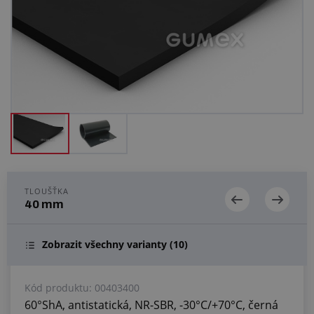
Centrum poptávek
Vše o nákupu
O nás a kariéra
TLOUŠŤKA
40 mm
Zobrazit všechny varianty
(10)
Kód produktu:
00403400
60°ShA, antistatická, NR-SBR, -30°C/+70°C, černá