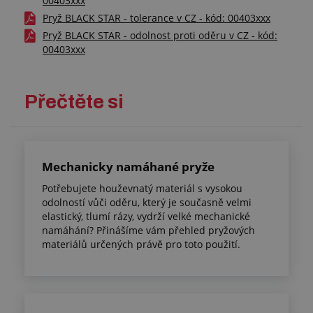
00403xxx
Pryž BLACK STAR - tolerance v CZ - kód: 00403xxx
Pryž BLACK STAR - odolnost proti oděru v CZ - kód:
00403xxx
Přečtěte si
Mechanicky namáhané pryže
Potřebujete houževnatý materiál s vysokou
odolností vůči oděru, který je současně velmi
elastický, tlumí rázy, vydrží velké mechanické
namáhání? Přinášíme vám přehled pryžových
materiálů určených právě pro toto použití.