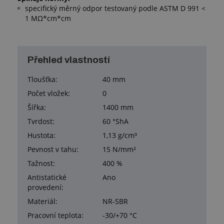
specifický měrný odpor testovaný podle ASTM D 991 <
1 MΩ*cm*cm
Přehled vlastností
Tloušťka:
40 mm
Počet vložek:
0
Šířka:
1400 mm
Tvrdost:
60 °ShA
Hustota:
1,13 g/cm³
Pevnost v tahu:
15 N/mm²
Tažnost:
400 %
Antistatické
Ano
provedení:
Materiál:
NR-SBR
Pracovní teplota:
-30/+70 °C