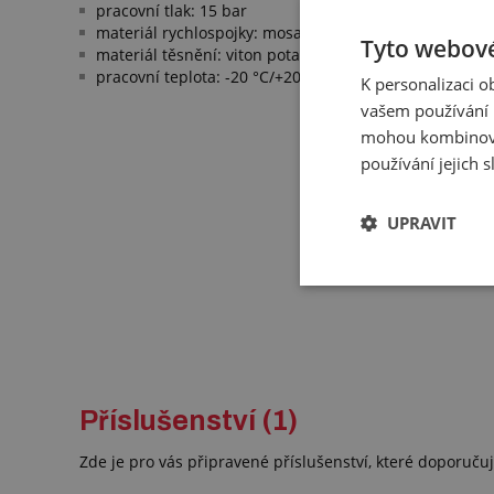
pracovní tlak: 15 bar
materiál rychlospojky: mosaz 2.0401
Tyto webové
materiál těsnění: viton potažený teflonem (PTFE)
pracovní teplota: -20 °C/+200 °C
K personalizaci 
vašem používání n
mohou kombinovat
používání jejich 
UPRAVIT
Příslušenství (1)
Zde je pro vás připravené příslušenství, které doporuč