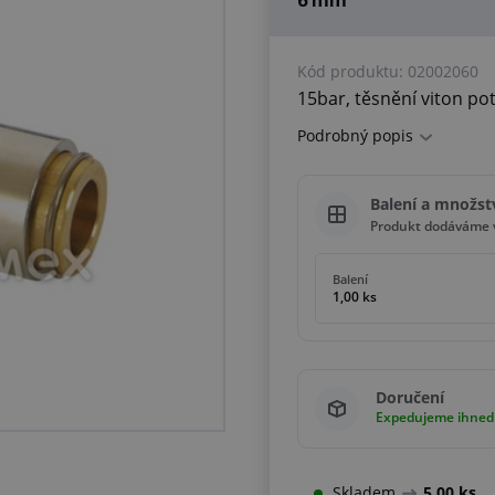
6 mm
Kód produktu:
02002060
15bar, těsnění viton po
Podrobný popis
Balení a množst
Produkt dodáváme v
Balení
1,00 ks
Doručení
Expedujeme ihned
Skladem
5,00 ks