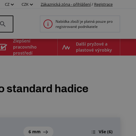
CZ
CZK
Zákaznická zóna - přihlášení
/
Registrace
Nabídka zboží je platná pouze pro
registrované podnikatele
Zlepšení
Další pryžové a
pracovního
plastové výrobky
prostředí
o standard hadice
6 mm
Vše
(6)