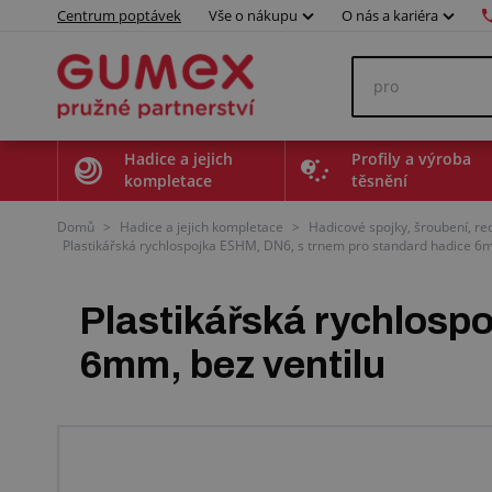
Centrum poptávek
Vše o nákupu
O nás a kariéra
Hadice a jejich
Profily a výroba
kompletace
těsnění
Domů
>
Hadice a jejich kompletace
>
Hadicové spojky, šroubení, r
Plastikářská rychlospojka ESHM, DN6, s trnem pro standard hadice 6m
Plastikářská rychlosp
6mm, bez ventilu