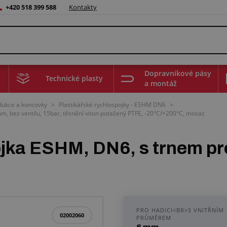
+420 518 399 588
Kontakty
Dopravníkové pásy
Technické plasty
a montáž
edukce a koncovky
>
Plastikářské rychlospojky - ESHM DN6
>
m, bez ventilu, 15bar, těsnění viton potažený PTFE, -20°C/+200°C, mosaz
ojka ESHM, DN6, s trnem pr
PRO HADICI<BR>S VNITŘNÍM
02002060
PRŮMĚREM