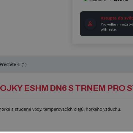
Vstupte do sv
Pro volbu množství
přihlaste.
Přečtěte si (1)
OJKY ESHM DN6 S TRNEM PRO 
 horké a studené vody, temperovacích olejů, horkého vzduchu.