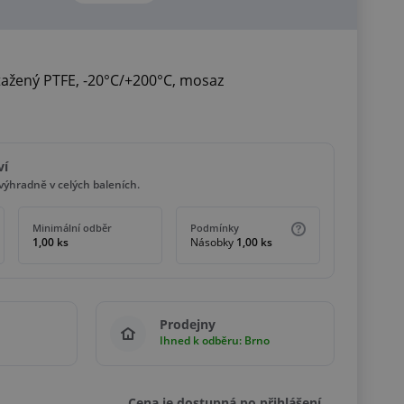
tažený PTFE, -20°C/+200°C, mosaz
ví
ýhradně v celých baleních.
Minimální odběr
Podmínky
1,00 ks
Násobky
1,00 ks
Prodejny
Ihned k odběru: Brno
Cena je dostupná po přihlášení