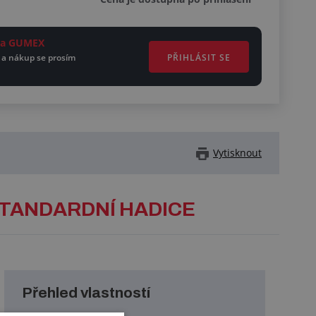
ěta GUMEX
PŘIHLÁSIT SE
 a nákup se prosím
Vytisknout
STANDARDNÍ HADICE
Přehled vlastností