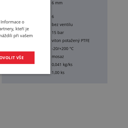
Pro hadici<br>s
6 mm
vnitřním průměrem:
DN:
6
 Informace o
Typ:
bez ventilu
tnery, kteří je
Pracovní tlak:
15 bar
máždili při vašem
Těsnění:
viton potažený PTFE
Pracovní teplota:
-20/+200 °C
Materiál:
mosaz
OVOLIT VŠE
Hmotnost:
0,041 kg/ks
Balení:
1,00 ks