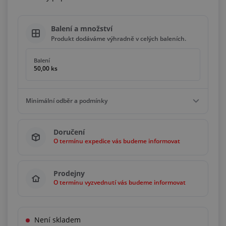
Balení a množství
Produkt dodáváme výhradně v celých baleních.
Balení
50,00 ks
Minimální odběr a podmínky
Minimální odběr
Doručení
50,00 ks
O termínu expedice vás budeme informovat
Podmínky
Násobky
50,00 ks
Prodejny
O termínu vyzvednutí vás budeme informovat
Není skladem