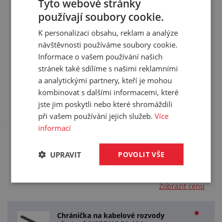
Tyto webové stránky
Hmotnost:
0,006 kg/ks
používají soubory cookie.
Balení:
50,00 ks
K personalizaci obsahu, reklam a analýze
návštěvnosti používáme soubory cookie.
Informace o vašem používání našich
stránek také sdílíme s našimi reklamními
Příslušenství (7)
a analytickými partnery, kteří je mohou
kombinovat s dalšími informacemi, které
Zde je pro vás připravené příslušenství, které
jste jim poskytli nebo které shromáždili
doporučujeme k tomuto produktu.
při vašem používání jejich služeb.
Více
informací
Chránička na kabelové rozvody
UPRAVIT
POVOLIT VŠE
plastová NORDUC PA 134
12,7/15,8mm
Zobrazit cenu
Chránička na kabelové rozvody