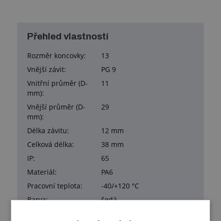
Přehled vlastností
Rozměr koncovky:
13
Vnější závit:
PG 9
Vnitřní průměr (D-
11
mm):
Vnější průměr (D-
29
mm):
Délka závitu:
12 mm
Celková délka:
38 mm
IP:
65
Materiál:
PA6
Pracovní teplota:
-40/+120 °C
Barva:
šedá
Samozhášivost:
Ano