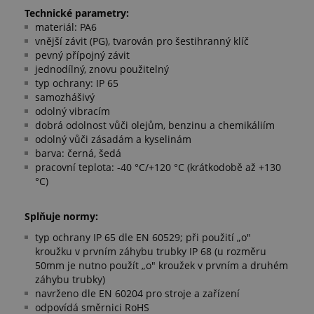
Technické parametry:
materiál: PA6
vnější závit (PG), tvarován pro šestihranný klíč
pevný přípojný závit
jednodílný, znovu použitelný
typ ochrany: IP 65
samozhášivý
odolný vibracím
dobrá odolnost vůči olejům, benzinu a chemikáliím
odolný vůči zásadám a kyselinám
barva: černá, šedá
pracovní teplota: -40 °C/+120 °C (krátkodobě až +130
°C)
Splňuje normy:
typ ochrany IP 65 dle EN 60529; při použití „o"
kroužku v prvním záhybu trubky IP 68 (u rozměru
50mm je nutno použít „o" kroužek v prvním a druhém
záhybu trubky)
navrženo dle EN 60204 pro stroje a zařízení
odpovídá směrnici RoHS