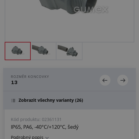
Centrum poptávek
Vše o nákupu
O nás a kariéra
ROZMĚR KONCOVKY
13
Zobrazit všechny varianty
(26)
Kód produktu:
02361131
IP65, PA6, -40°C/+120°C, šedý
Podrobný popis