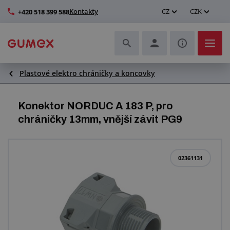
Kontakty
CZ
CZK
+420 518 399 588
Plastové elektro chráničky a koncovky
Hadice a jejich kompletace
Profily a výroba těsnění
Konektor NORDUC A 183 P, pro
chráničky 13mm, vnější závit PG9
Technické plasty
Dopravníkové pásy a montáž
02361131
Zlepšení pracovního prostředí
Další pryžové a plastové výrobky