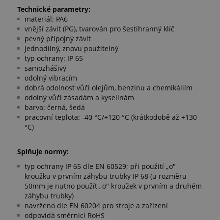
Technické parametry:
materiál: PA6
vnější závit (PG), tvarován pro šestihranný klíč
pevný přípojný závit
jednodílný, znovu použitelný
typ ochrany: IP 65
samozhášivý
odolný vibracím
dobrá odolnost vůči olejům, benzinu a chemikáliím
odolný vůči zásadám a kyselinám
barva: černá, šedá
pracovní teplota: -40 °C/+120 °C (krátkodobě až +130
°C)
Splňuje normy:
typ ochrany IP 65 dle EN 60529; při použití „o"
kroužku v prvním záhybu trubky IP 68 (u rozměru
50mm je nutno použít „o" kroužek v prvním a druhém
záhybu trubky)
navrženo dle EN 60204 pro stroje a zařízení
odpovídá směrnici RoHS