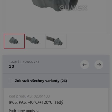
Centrum poptávek
Vše o nákupu
O nás a kariéra
ROZMĚR KONCOVKY
13
Zobrazit všechny varianty
(26)
Kód produktu:
02361133
IP65, PA6, -40°C/+120°C, šedý
Podrobný popis