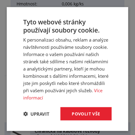
Hmotnost:
0,006 kg/ks
Balení:
50,00 ks
Tyto webové stránky
používají soubory cookie.
K personalizaci obsahu, reklam a analýze
návštěvnosti používáme soubory cookie.
Příslušenství (8)
Informace o vašem používání našich
Zde je pro vás připravené příslušenství, které
stránek také sdílíme s našimi reklamními
doporučujeme k tomuto produktu.
a analytickými partnery, kteří je mohou
kombinovat s dalšími informacemi, které
jste jim poskytli nebo které shromáždili
při vašem používání jejich služeb.
Více
Chránička na kabelové rozvody
plastová NORDUC PA 134
informací
12,7/15,8mm
Zobrazit cenu
UPRAVIT
POVOLIT VŠE
Chránička na kabelové rozvody