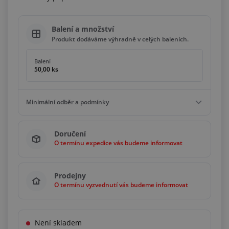
Balení a množství
Produkt dodáváme výhradně v celých baleních.
Balení
50,00 ks
Minimální odběr a podmínky
Minimální odběr
Doručení
50,00 ks
O termínu expedice vás budeme informovat
Podmínky
Násobky
50,00 ks
Prodejny
O termínu vyzvednutí vás budeme informovat
Není skladem