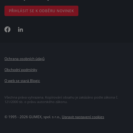
PŘIHLÁSIT SE K ODBĚRU NOVINEK
Ochrana osobních údajů
Obchodní podmínky
O web se stará Blogic
Všechna práva vyhrazena. Kopírování obsahu je zakázáno podle zákona č.
121/2000 sb. o právu autorského zákonu.
© 1995 - 2026 GUMEX, spol. s r.o.,
Upravit nastavení cookies