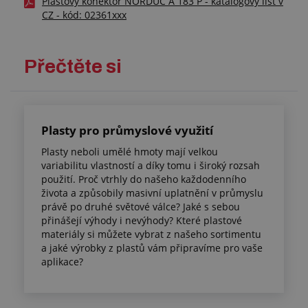
Plastový konektor NORDUC A 183 P - katalogový list v
CZ - kód: 02361xxx
Přečtěte si
Plasty pro průmyslové využití
Plasty neboli umělé hmoty mají velkou
variabilitu vlastností a díky tomu i široký rozsah
použití. Proč vtrhly do našeho každodenního
života a způsobily masivní uplatnění v průmyslu
právě po druhé světové válce? Jaké s sebou
přinášejí výhody i nevýhody? Které plastové
materiály si můžete vybrat z našeho sortimentu
a jaké výrobky z plastů vám připravíme pro vaše
aplikace?