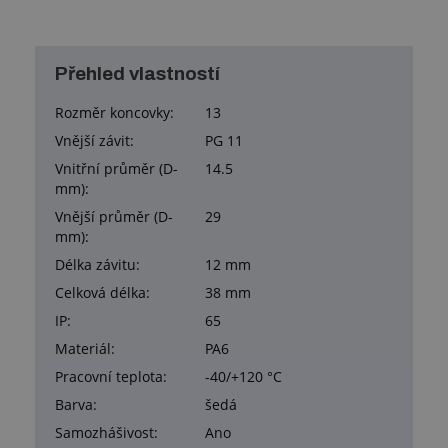
Přehled vlastností
Rozměr koncovky:
13
Vnější závit:
PG 11
Vnitřní průměr (D-
14.5
mm):
Vnější průměr (D-
29
mm):
Délka závitu:
12 mm
Celková délka:
38 mm
IP:
65
Materiál:
PA6
Pracovní teplota:
-40/+120 °C
Barva:
šedá
Samozhášivost:
Ano