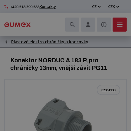
Kontakty
CZ
CZK
+420 518 399 588
Plastové elektro chráničky a koncovky
Hadice a jejich kompletace
Profily a výroba těsnění
Konektor NORDUC A 183 P, pro
chráničky 13mm, vnější závit PG11
Technické plasty
Dopravníkové pásy a montáž
02361133
Zlepšení pracovního prostředí
Další pryžové a plastové výrobky