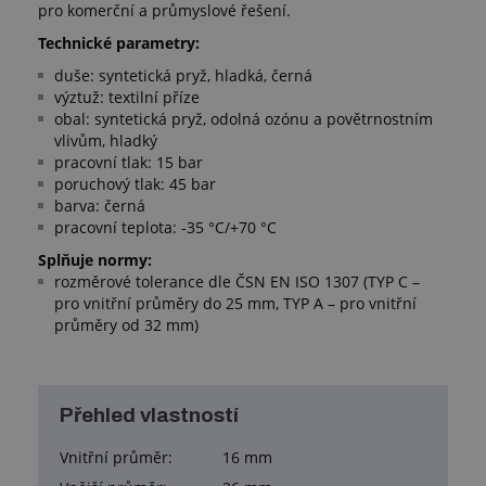
pro komerční a průmyslové řešení.
Technické parametry:
duše: syntetická pryž, hladká, černá
výztuž: textilní příze
obal: syntetická pryž, odolná ozónu a povětrnostním
vlivům, hladký
pracovní tlak: 15 bar
poruchový tlak: 45 bar
barva: černá
pracovní teplota: -35 °C/+70 °C
Splňuje normy:
rozměrové tolerance dle ČSN EN ISO 1307 (TYP C –
pro vnitřní průměry do 25 mm, TYP A – pro vnitřní
průměry od 32 mm)
Přehled vlastností
Vnitřní průměr:
16 mm