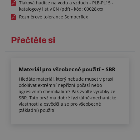
Tlaková hadice na vodu a vzduch - PLE-PL15 -
katalogový list v EN (pdf) - kód: 00028xxx
Rozměrové tolerance Semperflex
Přečtěte si
Materiál pro všeobecné použití – SBR
Hledáte materiál, který nebude muset v praxi
odolávat extrémní nepřízni počasí nebo
agresivním chemikáliím? Pak zvolte výrobky ze
SBR. Tato pryž má dobré fyzikálně-mechanické
vlastnosti a osvědčila se pro všeobecné
(základní) použití.