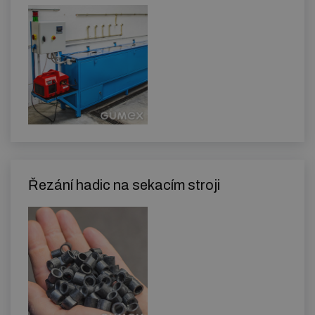
Řezání hadic na sekacím stroji