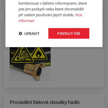
kombinovat s dalšími informacemi, které
jste jim poskytli nebo které shromáždili
při vašem používání jejich služeb.
Více
informací
Měření elektrické vodivosti u nás
zakoupených hadic
UPRAVIT
POVOLIT VŠE
Provádění tlakové zkoušky hadic