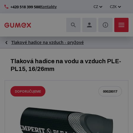
Kontakty
CZ
CZK
+420 518 399 588
Tlakové hadice na vzduch - pryžové
Hadice a jejich kompletace
Profily a výroba těsnění
Tlaková hadice na vodu a vzduch PLE-
PL15, 16/26mm
Technické plasty
Dopravníkové pásy a montáž
DOPORUČUJEME
00028017
Zlepšení pracovního prostředí
Další pryžové a plastové výrobky