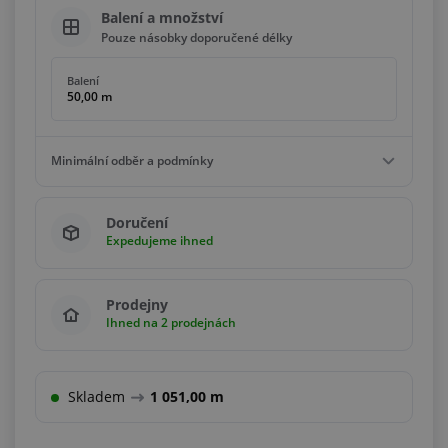
Balení a množství
Pouze násobky doporučené délky
Balení
50,00 m
Minimální odběr a podmínky
Minimální odběr
Doručení
5,00 m
Expedujeme ihned
Podmínky
Násobky
5,00 m
Prodejny
Ihned na 2 prodejnách
Skladem
1 051,00 m