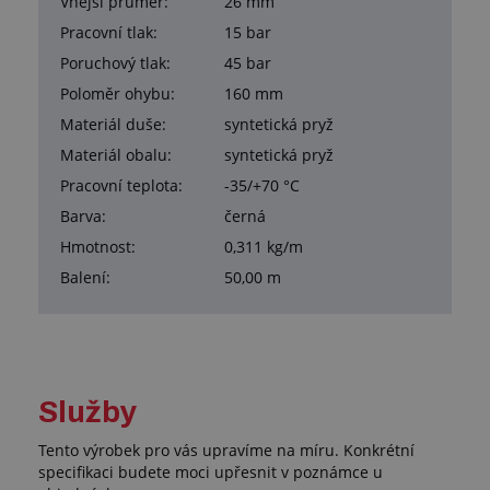
Vnější průměr:
26 mm
Pracovní tlak:
15 bar
Poruchový tlak:
45 bar
Poloměr ohybu:
160 mm
Materiál duše:
syntetická pryž
Materiál obalu:
syntetická pryž
Pracovní teplota:
-35/+70 °C
Barva:
černá
Hmotnost:
0,311 kg/m
Balení:
50,00 m
Služby
Tento výrobek pro vás upravíme na míru. Konkrétní
specifikaci budete moci upřesnit v poznámce u