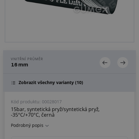
Centrum poptávek
Vše o nákupu
O nás a kariéra
VNITŘNÍ PRŮMĚR
16 mm
Zobrazit všechny varianty
(10)
Kód produktu:
00028017
15bar, syntetická pryž/syntetická pryž,
-35°C/+70°C, černá
Podrobný popis