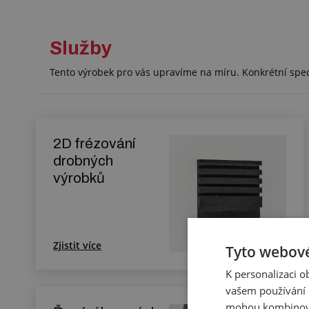
Služby
Tento výrobek pro vás upravíme na míru. Konkrétní spe
2D frézování
drobných
výrobků
Zjistit více
Tyto webové
K personalizaci 
vašem používání n
mohou kombinovat