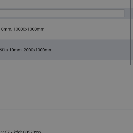
ka 10mm, 10000x1000mm
loušťka 10mm, 2000x1000mm
 v CZ - kód: 00520xxx