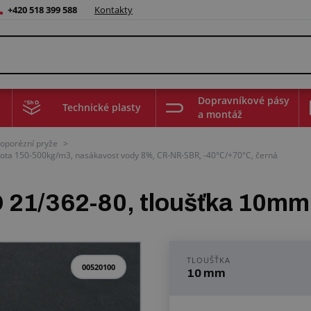
+420 518 399 588
Kontakty
Dopravníkové pásy
Technické plasty
a montáž
oporézní pryže
>
ota 150-500kg/m3, nasákavost vody 8%, CR-NR-SBR, -40°C/+70°C, černá
D 21/362-80, tloušťka 10
TLOUŠŤKA
00520100
10 mm