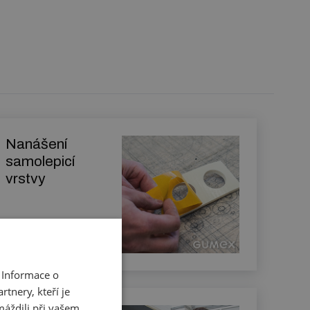
Nanášení
samolepicí
vrstvy
Zjistit více
 Informace o
tnery, kteří je
máždili při vašem