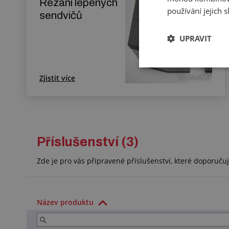
Řezání lepených
používání jejich 
sendvičů
UPRAVIT
Zjistit více
Příslušenství (3)
Zde je pro vás připravené příslušenství, které doporuč
Název produktu