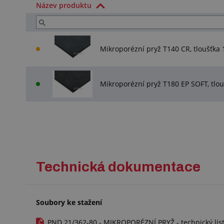
Název produktu
Mikroporézní pryž T140 CR, tloušť
Mikroporézní pryž T180 EP SOFT, t
Technická dokumentace
Soubory ke stažení
PND 21/362-80 - MIKROPORÉZNÍ PRYŽ - technický list