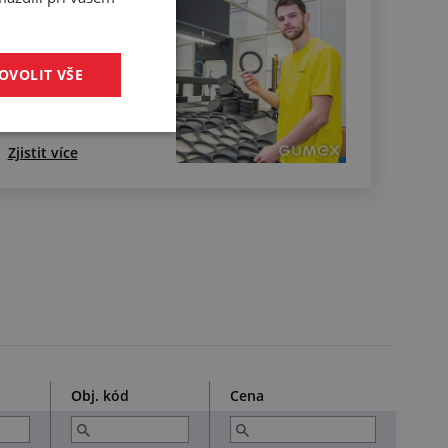
Sekání materiálu
ve velkých
sériích
OVOLIT VŠE
Zjistit více
Obj. kód
Cena