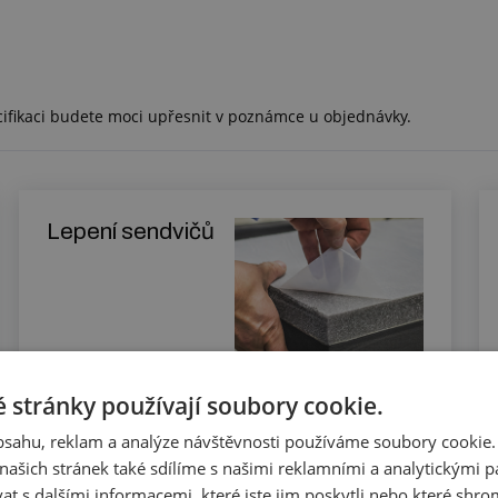
cifikaci budete moci upřesnit v poznámce u objednávky.
Lepení sendvičů
Zjistit více
 stránky používají soubory cookie.
obsahu, reklam a analýze návštěvnosti používáme soubory cookie.
ašich stránek také sdílíme s našimi reklamními a analytickými par
 s dalšími informacemi, které jste jim poskytli nebo které shro