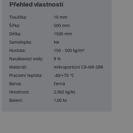
Přehled vlastností
Tloušťka:
10 mm
Šířka:
500 mm
Délka:
1500 mm
Samolepka:
Ne
Hustota:
150 - 500 kg/m³
Nasákavost vody:
8 %
Materiál:
mikroporézní CR-NR-SBR
Pracovní teplota:
-40/+70 °C
Barva:
černá
Hmotnost:
2,960 kg/ks
Balení:
1,00 ks