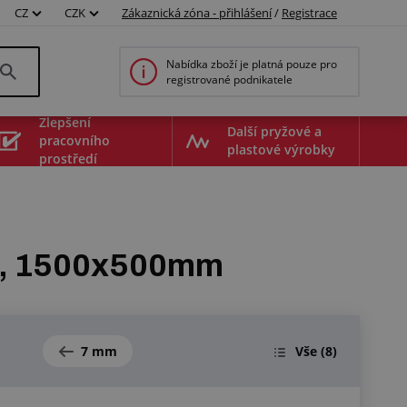
CZ
CZK
Zákaznická zóna - přihlášení
/
Registrace
Nabídka zboží je platná pouze pro
registrované podnikatele
Zlepšení
Další pryžové a
pracovního
plastové výrobky
prostředí
mm, 1500x500mm
7 mm
Vše
(8)