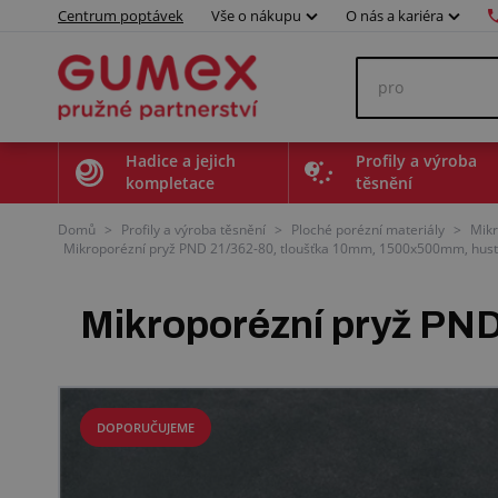
Centrum poptávek
Vše o nákupu
O nás a kariéra
Hadice a jejich
Profily a výroba
kompletace
těsnění
Domů
>
Profily a výroba těsnění
>
Ploché porézní materiály
>
Mikr
Mikroporézní pryž PND 21/362-80, tloušťka 10mm, 1500x500mm, hust
Mikroporézní pryž PN
DOPORUČUJEME