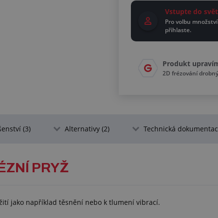
Vstupte do sv
Pro volbu množství
přihlaste.
Produkt upraví
2D frézování drobn
šenství (3)
Alternativy (2)
Technická dokumentace
ÉZNÍ PRYŽ
tí jako například těsnění nebo k tlumení vibrací.