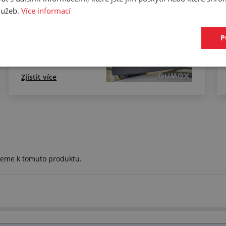
Řezání
služeb.
Více informací
porézních
materiálů na
P
digitálním plotru
Zjistit více
ujeme k tomuto produktu.