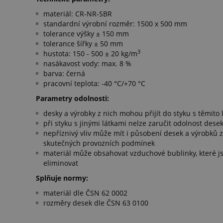
materiál: CR-NR-SBR
standardní výrobní rozměr: 1500 x 500 mm
tolerance výšky ± 150 mm
tolerance šířky ± 50 mm
3
hustota: 150 - 500 ± 20 kg/m
nasákavost vody: max. 8 %
barva: černá
pracovní teplota: -40 °C/+70 °C
Parametry odolnosti:
desky a výrobky z nich mohou přijít do styku s těmito lá
při styku s jinými látkami nelze zaručit odolnost des
nepříznivý vliv může mít i působení desek a výrobků z 
skutečných provozních podmínek
materiál může obsahovat vzduchové bublinky, které j
eliminovat
Splňuje normy:
materiál dle ČSN 62 0002
rozměry desek dle ČSN 63 0100