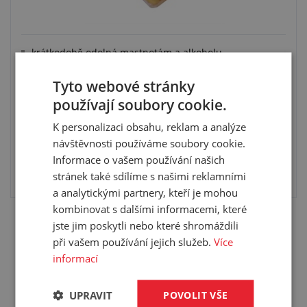
krátkodobě odolná mastnotám a alkoholu
tvrdost: 90 °ShA
pracovní teplota: +5 °C/+40 °C
Tyto webové stránky
používají soubory cookie.
K personalizaci obsahu, reklam a analýze
návštěvnosti používáme soubory cookie.
Informace o vašem používání našich
VYBRAT VARIANTU
stránek také sdílíme s našimi reklamními
a analytickými partnery, kteří je mohou
kombinovat s dalšími informacemi, které
jste jim poskytli nebo které shromáždili
při vašem používání jejich služeb.
Více
informací
Nenašli jste co jste hledali? Napište nám!
UPRAVIT
POVOLIT VŠE