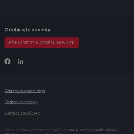
Odebírejte novinky
PŘIHLÁSIT SE K ODBĚRU NOVINEK
Ochrana osobních údajů
Obchodní podmínky
O web se stará Blogic
Všechna práva vyhrazena. Kopírování obsahu je zakázáno podle zákona č.