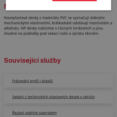
NP desky
Novoplastové desky z materiálu PVC se vyznačují dobrými
mechanickými vlastnostmi, krátkodobě odolávají mastnotám a
alkoholu. NP desky nabízíme v různých tvrdostech a jsou
vhodné na podložky pod sekací nože a výrobu těsnění.
Související služby
Frézování pryží i plastů
Sekání z technických plastových desek v sériích
Řezání vodním paprskem