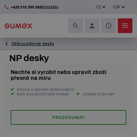
Kontakty
CZ
CZK
+420 518 399 588
Otěruvzdorné desky
Hadice a jejich kompletace
NP desky
Profily a výroba těsnění
Nechte si vyrobit nebo upravit zboží
Technické plasty
přesně na míru
RYCHLÁ A SNADNÁ KONFIGURACE
Dopravníkové pásy a montáž
NAŠI SPECIALISTÉ VÁM PORADÍ
OZVEME SE DO 24H
Zlepšení pracovního prostředí
PROZKOUMAT
Další pryžové a plastové výrobky