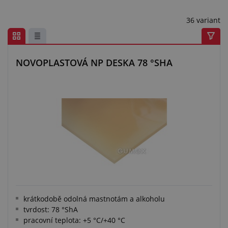
Centrum poptávek
36 variant
Vše o nákupu
O nás a kariéra
NOVOPLASTOVÁ NP DESKA 78 °SHA
krátkodobě odolná mastnotám a alkoholu
tvrdost: 78 °ShA
pracovní teplota: +5 °C/+40 °C