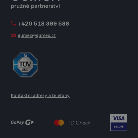
Firemní časopis Géčko
Oznamovací linka
Pošlete nám svůj životopis
+420 518 399 588
Jak se žije v GUMEXU
gumex@gumex.cz
Kontaktní adresy a telefony