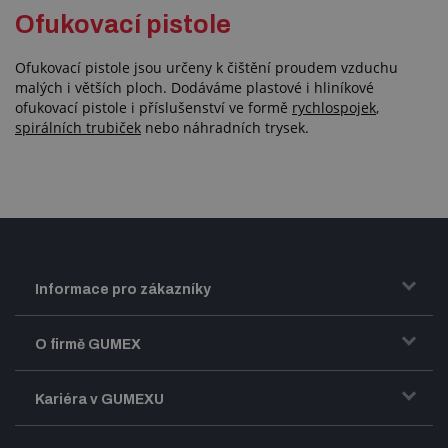
Ofukovací pistole
Ofukovací pistole jsou určeny k čištění proudem vzduchu
malých i větších ploch. Dodáváme plastové i hliníkové
ofukovací pistole i příslušenství ve formě
rychlospojek
,
spirálních trubiček
nebo náhradních trysek.
Informace pro zákazníky
Doprava a zasílání zboží
O firmě GUMEX
Obchodní podmínky
Představení firmy GUMEX
Kariéra v GUMEXU
Fakturace DPH
Certifikace ISO