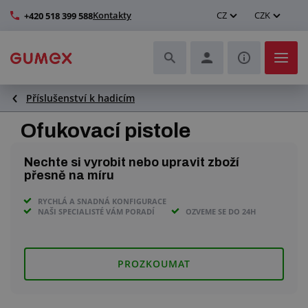
Kontakty
CZ
CZK
+420 518 399 588
Příslušenství k hadicím
Hadice a jejich kompletace
Ofukovací pistole
Profily a výroba těsnění
Nechte si vyrobit nebo upravit zboží
Technické plasty
přesně na míru
RYCHLÁ A SNADNÁ KONFIGURACE
Dopravníkové pásy a montáž
NAŠI SPECIALISTÉ VÁM PORADÍ
OZVEME SE DO 24H
Zlepšení pracovního prostředí
PROZKOUMAT
Další pryžové a plastové výrobky