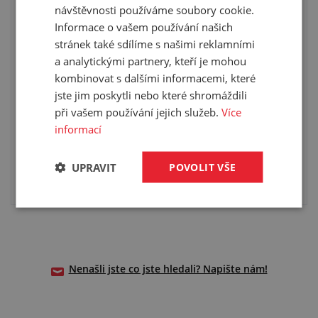
návštěvnosti používáme soubory cookie.
Informace o vašem používání našich
stránek také sdílíme s našimi reklamními
náhradní díl k pistoli ABG
a analytickými partnery, kteří je mohou
vnější závit G 1/4"
kombinovat s dalšími informacemi, které
materiál: ocel
jste jim poskytli nebo které shromáždili
při vašem používání jejich služeb.
Více
informací
UPRAVIT
POVOLIT VŠE
VYBRAT VARIANTU
Nenašli jste co jste hledali? Napište nám!