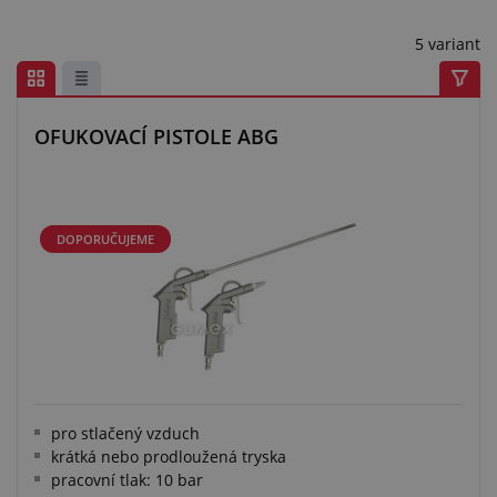
Centrum poptávek
5 variant
Vše o nákupu
O nás a kariéra
OFUKOVACÍ PISTOLE ABG
DOPORUČUJEME
pro stlačený vzduch
krátká nebo prodloužená tryska
pracovní tlak: 10 bar