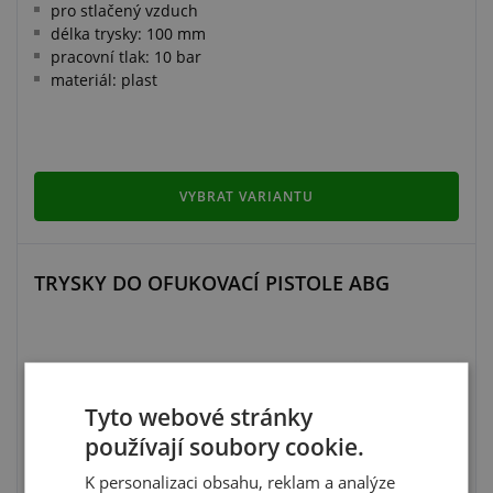
pro stlačený vzduch
délka trysky: 100 mm
pracovní tlak: 10 bar
materiál: plast
VYBRAT VARIANTU
TRYSKY DO OFUKOVACÍ PISTOLE ABG
DOPORUČUJEME
Tyto webové stránky
používají soubory cookie.
K personalizaci obsahu, reklam a analýze