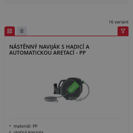
Centrum poptávek
Vše o nákupu
16 variant
O nás a kariéra
NÁSTĚNNÝ NAVIJÁK S HADICÍ A
AUTOMATICKOU ARETACÍ - PP
materiál: PP
otočná konzola