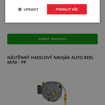
pro hadici 1/2" - 50 m
UPRAVIT
POVOLIT VŠE
VYBRAT VARIANTU
NÁSTĚNNÝ HADICOVÝ NAVIJÁK AUTO REEL
MINI - PP