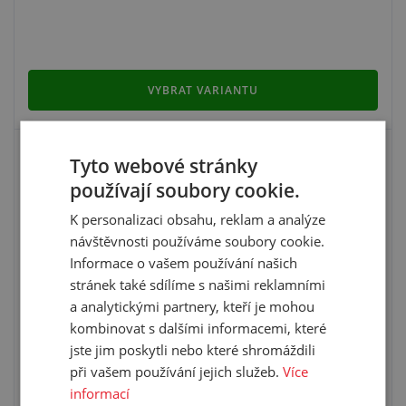
VYBRAT VARIANTU
NÁSTĚNNÝ NAVIJÁK NA HADICE -
Tyto webové stránky
POZINKOVANÁ OCEL
používají soubory cookie.
K personalizaci obsahu, reklam a analýze
návštěvnosti používáme soubory cookie.
Informace o vašem používání našich
stránek také sdílíme s našimi reklamními
a analytickými partnery, kteří je mohou
kombinovat s dalšími informacemi, které
jste jim poskytli nebo které shromáždili
při vašem používání jejich služeb.
Více
informací
pozinkovaná ocel s PVC prvky