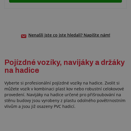
Nenašli jste co jste hledali? Napište nám!
Pojízdné vozíky, navijáky a držáky
na hadice
Vyberte si profesionální pojízdné vozíky na hadice. Zvolit si
můžete vozík v kombinaci plast kov nebo robustní celokovové
provedení. Navijáky na hadice určené pro přišroubování na
stěnu budovy jsou vyrobeny z plastu odolného povětrnostním
vlivům a jsou již osazeny PVC hadicí.