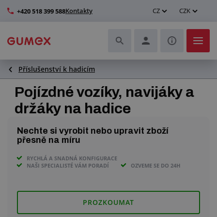
Kontakty
CZ
CZK
+420 518 399 588
Příslušenství k hadicím
Hadice a jejich kompletace
Pojízdné vozíky, navijáky a
Profily a výroba těsnění
držáky na hadice
Technické plasty
Nechte si vyrobit nebo upravit zboží
přesně na míru
Dopravníkové pásy a montáž
RYCHLÁ A SNADNÁ KONFIGURACE
NAŠI SPECIALISTÉ VÁM PORADÍ
OZVEME SE DO 24H
Zlepšení pracovního prostředí
Další pryžové a plastové výrobky
PROZKOUMAT