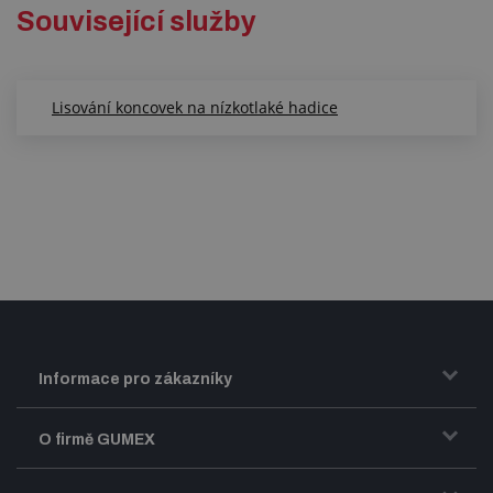
Související služby
Lisování koncovek na nízkotlaké hadice
Informace pro zákazníky
Doprava a zasílání zboží
O firmě GUMEX
Obchodní podmínky