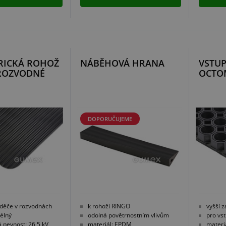
RICKÁ ROHOŽ
NÁBĚHOVÁ HRANA
VSTU
 ROZVODNÉ
OCTO
DOPORUČUJEME
děče v rozvodnách
k rohoži RINGO
vyšší z
élný
odolná povětrnostním vlivům
pro vs
á pevnost: 26,5 kV
materiál: EPDM
materi