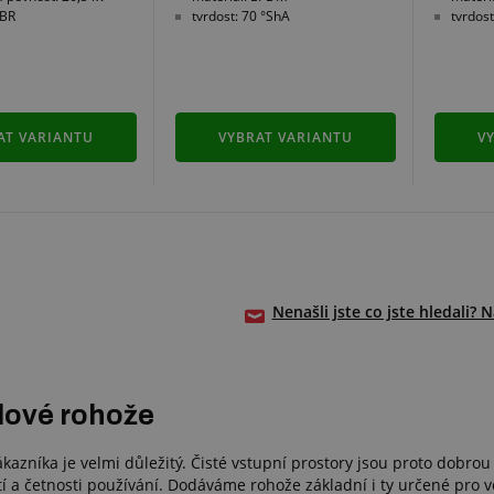
SBR
tvrdost: 70 °ShA
tvrdost
AT VARIANTU
VYBRAT VARIANTU
V
Nenašli jste co jste hledali? 
lové rohože
kazníka je velmi důležitý. Čisté vstupní prostory jsou proto dobrou
í a četnosti používání. Dodáváme rohože základní i ty určené pro 