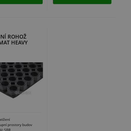
PNÍ ROHOŽ
MAT HEAVY
atížení
tupní prostory budov
ál: SBR