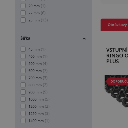
(1)
20 mm
(6)
22 mm
(13)
23 mm
Obrázkový 
Šířka
(1)
VSTUPN
45 mm
RINGO 
(1)
400 mm
PLUS
(4)
500 mm
(7)
600 mm
(3)
700 mm
DOPORUČU
(2)
800 mm
(9)
900 mm
(5)
1000 mm
(2)
1200 mm
(3)
1250 mm
(1)
1400 mm