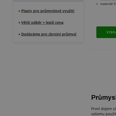
materiál: 
Plasty pro průmyslové využití
Větší odběr = lepší cena
VYBR
Dodáváme pro zbrojní průmysl
Průmys
První dojem zá
vašemu použit