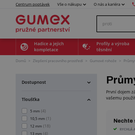
Centrum poptávek
Vše o nákupu
O nás a kariéra
Hadice a jejich
Profily a výroba
kompletace
těsnění
Domů
>
Zlepšení pracovního prostředí
>
Gumové rohože
>
Průmys
Průmy
Dostupnost
První dojem zá
vašemu použit
Tloušťka
(4)
5 mm
(1)
10,5 mm
Nechte s
(18)
12 mm
RYCHLÁ 
(4)
13 mm