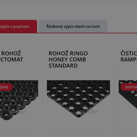
výpis s popisem
Řádkový výpis všech variant
Í ROHOŽ
ROHOŽ RINGO
ČISTI
OCTOMAT
HONEY COMB
RAMP
STANDARD
JEME
DOPOR