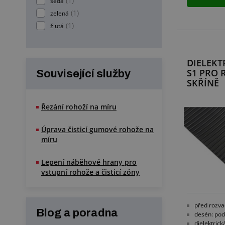
(1)
šedá
(1)
zelená
(1)
žlutá
DIELEKT
S1 PRO
Související služby
SKŘÍNĚ
Řezání rohoží na míru
Úprava čisticí gumové rohože na
míru
Lepení náběhové hrany pro
vstupní rohože a čisticí zóny
před rozva
Blog a poradna
desén: pod
dielektrick