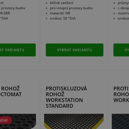
ení
běžné zatížení
průmysl
í prostory budov
pro vstupní prostory budov
s okra
NR-SBR
materiál: NR
materi
0 °ShA
tvrdost: 50 °ShA
tvrdost
AT VARIANTU
VYBRAT VARIANTU
V
Í ROHOŽ
PROTISKLUZOVÁ
PROT
OCTOMAT
ROHOŽ
ROHO
WORKSTATION
WORK
STANDARD
JEME