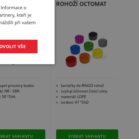
 DESIGN
ROHOŽÍ OCTOMAT
 Informace o
tnery, kteří je
máždili při vašem
UČUJEME
OVOLIT VŠE
tupní prostory budov
kartáčky do RINGO rohož
ál: NR - SBR
zvyšují účinnost čisticí zóny
: 50 °ShA
materiál: LDPE
tvrdost: 47 °ShD
YBRAT VARIANTU
VYBRAT VARIANTU