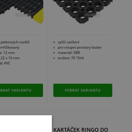
 paletových vozíků
vyšší zatížení
 mřížkovaný
pro vstupní prostory budov
ka: 12 mm
materiál: SBR
: 22 x 10 mm
tvrdost: 70 °ShA
ál: PVC
YBRAT VARIANTU
VYBRAT VARIANTU
PNÍ ROHOŽ
KARTÁČEK RINGO DO