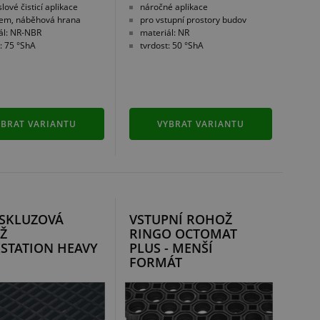
ové čisticí aplikace
náročné aplikace
jem, náběhová hrana
pro vstupní prostory budov
ál: NR-NBR
materiál: NR
: 75 °ShA
tvrdost: 50 °ShA
YBRAT VARIANTU
VYBRAT VARIANTU
ISKLUZOVÁ
VSTUPNÍ ROHOŽ
Ž
RINGO OCTOMAT
STATION HEAVY
PLUS - MENŠÍ
FORMÁT