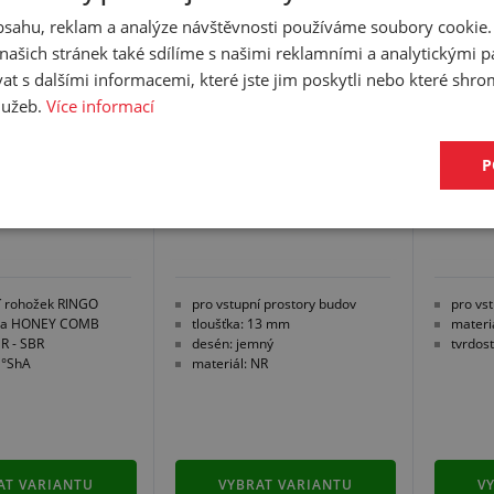
OCTOMAT A
ROHOŽ FINGERTIP
WAVE
obsahu, reklam a analýze návštěvnosti používáme soubory cookie.
COMB
ašich stránek také sdílíme s našimi reklamními a analytickými par
 s dalšími informacemi, které jste jim poskytli nebo které shro
služeb.
Více informací
JEME
DOPOR
P
í rohožek RINGO
pro vstupní prostory budov
pro vs
a HONEY COMB
tloušťka: 13 mm
materi
NR - SBR
desén: jemný
tvrdost
0 °ShA
materiál: NR
AT VARIANTU
VYBRAT VARIANTU
V