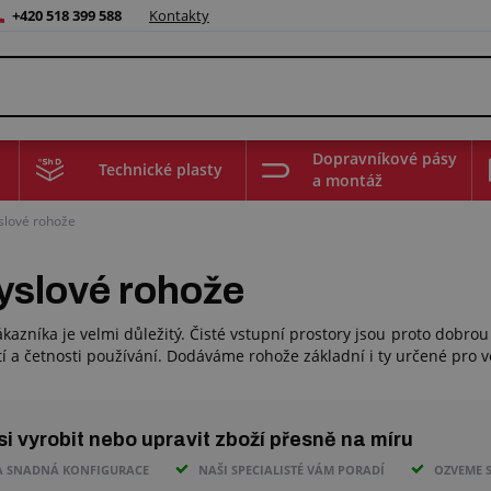
+420 518 399 588
Kontakty
Dopravníkové pásy
Technické plasty
a montáž
lové rohože
slové rohože
kazníka je velmi důležitý. Čisté vstupní prostory jsou proto dobrou
í a četnosti používání. Dodáváme rohože základní i ty určené pro v
i vyrobit nebo upravit zboží přesně na míru
A SNADNÁ KONFIGURACE
NAŠI SPECIALISTÉ VÁM PORADÍ
OZVEME S