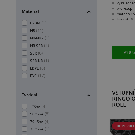
vyšší zatíž
pro vstupn
Materiál
materiál: 
tvrdost: 7
(1)
EPDM
(11)
NR
(1)
NR-NBR
(2)
NR-SBR
VYBR
(6)
SBR
(1)
SBR-NR
(8)
LDPE
(17)
PVC
VSTUPN
Tvrdost
RINGO 
ROLL
(4)
- °ShA
(8)
50 °ShA
(4)
70 °ShA
DOPORUČU
(1)
75 °ShA