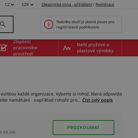
CZ
CZK
Zákaznická zóna - přihlášení
/
Registrace
Nabídka zboží je platná pouze pro
registrované podnikatele
Zlepšení
Další pryžové a
pracovního
plastové výrobky
prostředí
 vizitkou každé organizace. Vyberte si rohož, která odpovídá
elké namáhání - například rohože pro...
Číst celý popis
PROZKOUMAT
E DO 24H