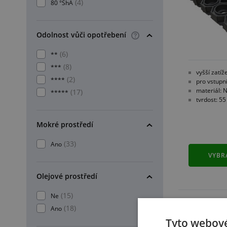
(4)
80 °ShA
Odolnost vůči opotřebení
(6)
**
(8)
***
vyšší zatíž
(2)
****
pro vstupn
materiál: 
(17)
*****
tvrdost: 5
Mokré prostředí
(33)
Ano
VYBR
Olejové prostředí
(15)
Ne
(18)
Ano
Tyto webové
SPOJKA 