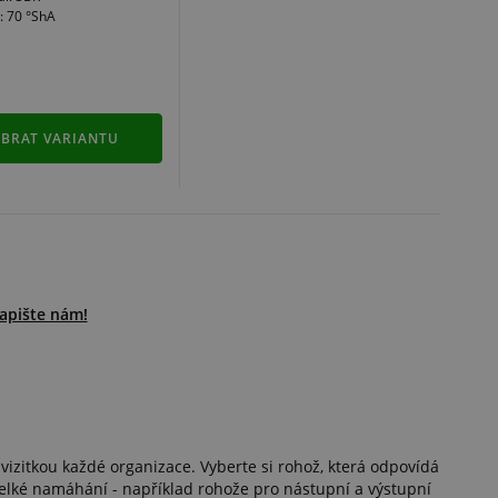
: 70 °ShA
YBRAT VARIANTU
Napište nám!
 vizitkou každé organizace. Vyberte si rohož, která odpovídá
velké namáhání - například rohože pro nástupní a výstupní