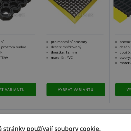
ení
pro montážní prostory
provoz
í prostory budov
desén: mřížkovaný
desén:
NR
tloušťka: 12 mm
tloušť
5 °ShA
materiál: PVC
otvory
materi
AT VARIANTU
VYBRAT VARIANTU
V
 stránky používají soubory cookie.
DO ROHOŽÍ
VSTUPNÍ ČISTICÍ
VSTU