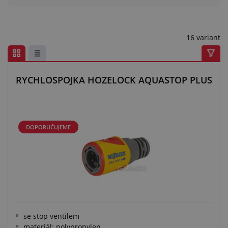
Centrum poptávek
Vše o nákupu
16 variant
O nás a kariéra
RYCHLOSPOJKA HOZELOCK AQUASTOP PLUS
DOPORUČUJEME
se stop ventilem
materiál: polypropylen