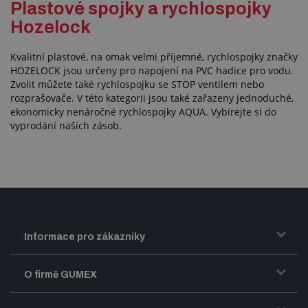
Plastové spojky a rychlospojky
Hozelock
Kvalitní plastové, na omak velmi příjemné, rychlospojky značky
HOZELOCK jsou určeny pro napojení na PVC hadice pro vodu.
Zvolit můžete také rychlospojku se STOP ventilem nebo
rozprašovače. V této kategorii jsou také zařazeny jednoduché,
ekonomicky nenáročné rychlospojky AQUA. Vybírejte si do
vyprodání našich zásob.
Informace pro zákazníky
Doprava a zasílání zboží
O firmě GUMEX
Obchodní podmínky