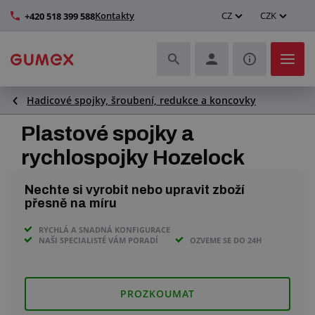
Kontakty
CZ
CZK
+420 518 399 588
Hadicové spojky, šroubení, redukce a koncovky
Hadice a jejich kompletace
Plastové spojky a
Profily a výroba těsnění
rychlospojky Hozelock
Technické plasty
Nechte si vyrobit nebo upravit zboží
přesně na míru
Dopravníkové pásy a montáž
RYCHLÁ A SNADNÁ KONFIGURACE
NAŠI SPECIALISTÉ VÁM PORADÍ
OZVEME SE DO 24H
Zlepšení pracovního prostředí
Další pryžové a plastové výrobky
PROZKOUMAT