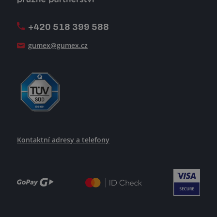
Firemní časopis Géčko
Oznamovací linka
Pošlete nám svůj životopis
+420 518 399 588
Jak se žije v GUMEXU
gumex@gumex.cz
Kontaktní adresy a telefony