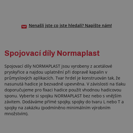
Nenašli jste co jste hledali? Napište nám!
Spojovací díly Normaplast
Spojovací díly NORMAPLAST jsou vyrobeny z acetálové
pryskyřice a najdou uplatnění při dopravě kapalin v
průmyslových aplikacích. Tvar hrdel je konstruován tak, že
nasunutá hadice je bezvadně upevněna. V závislosti na tlaku
doporučujeme pro fixaci hadice použít vhodnou hadicovou
sponu. Vyberte si spojku NORMAPLAST bez nebo s vnějším
závitem. Dodáváme přímé spojky, spojky do tvaru L nebo T a
spojky na zakázku (podmíněno minimálním výrobním
množstvím).