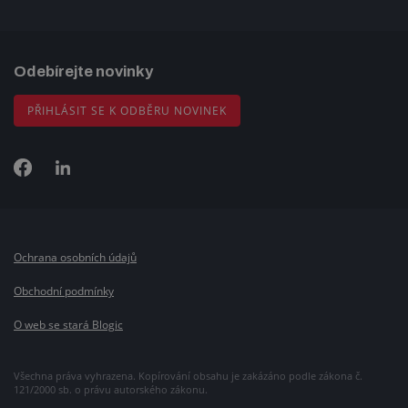
Odebírejte novinky
PŘIHLÁSIT SE K ODBĚRU NOVINEK
Ochrana osobních údajů
Obchodní podmínky
O web se stará Blogic
Všechna práva vyhrazena. Kopírování obsahu je zakázáno podle zákona č.
121/2000 sb. o právu autorského zákonu.