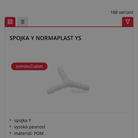
Centrum poptávek
188 variant
Vše o nákupu
O nás a kariéra
SPOJKA Y NORMAPLAST YS
DOPORUČUJEME
spojka Y
vysoká pevnost
materiál: POM