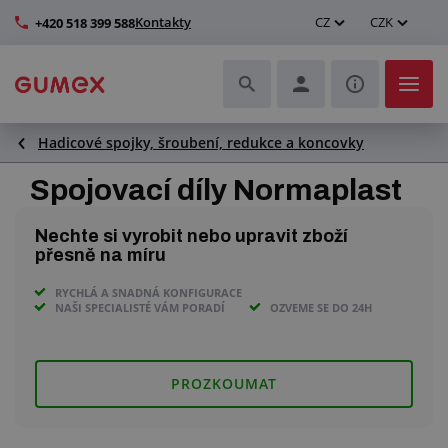
Kontakty
CZ
CZK
+420 518 399 588
Hadicové spojky, šroubení, redukce a koncovky
Hadice a jejich kompletace
Spojovací díly Normaplast
Profily a výroba těsnění
Nechte si vyrobit nebo upravit zboží
Technické plasty
přesně na míru
RYCHLÁ A SNADNÁ KONFIGURACE
Dopravníkové pásy a montáž
NAŠI SPECIALISTÉ VÁM PORADÍ
OZVEME SE DO 24H
Zlepšení pracovního prostředí
PROZKOUMAT
Další pryžové a plastové výrobky