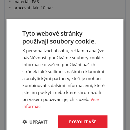
materiál: PA6
pracovní tlak: 10 bar
Tyto webové stránky
VYBRAT VARIANTU
používají soubory cookie.
K personalizaci obsahu, reklam a analýze
návštěvnosti používáme soubory cookie.
SPOJKA ÚHLOVÁ REDUKOVANÁ TEFEN
Informace o vašem používání našich
stránek také sdílíme s našimi reklamními
a analytickými partnery, kteří je mohou
kombinovat s dalšími informacemi, které
jste jim poskytli nebo které shromáždili
při vašem používání jejich služeb.
Více
informací
UPRAVIT
POVOLIT VŠE