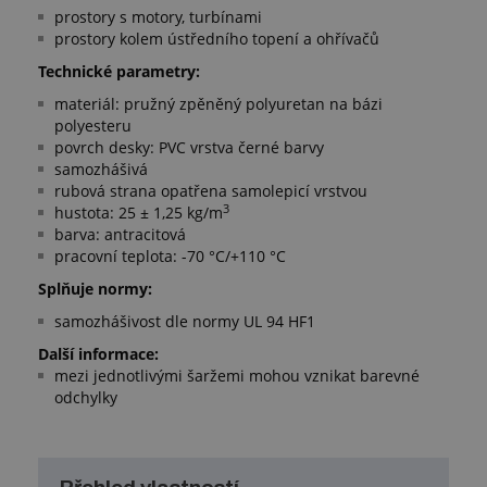
prostory s motory, turbínami
prostory kolem ústředního topení a ohřívačů
Technické parametry:
materiál: pružný zpěněný polyuretan na bázi
polyesteru
povrch desky: PVC vrstva černé barvy
samozhášivá
rubová strana opatřena samolepicí vrstvou
3
hustota: 25 ± 1,25 kg/m
barva: antracitová
pracovní teplota: -70 °C/+110 °C
Splňuje normy:
samozhášivost dle normy UL 94 HF1
Další informace:
mezi jednotlivými šaržemi mohou vznikat barevné
odchylky