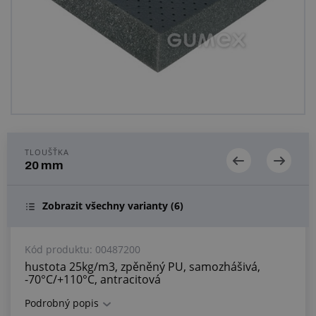
Centrum poptávek
Vše o nákupu
O nás a kariéra
TLOUŠŤKA
20 mm
Zobrazit všechny varianty
(6)
Kód produktu:
00487200
hustota 25kg/m3, zpěněný PU, samozhášivá,
-70°C/+110°C, antracitová
Podrobný popis