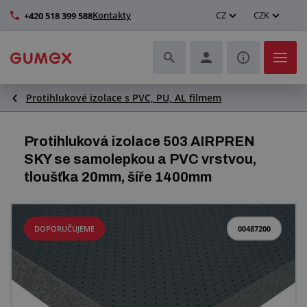
Kontakty
CZ
CZK
+420 518 399 588
Protihlukové izolace s PVC, PU, AL filmem
Hadice a jejich kompletace
Profily a výroba těsnění
Protihluková izolace 503 AIRPREN
SKY se samolepkou a PVC vrstvou,
Technické plasty
tloušťka 20mm, šíře 1400mm
Dopravníkové pásy a montáž
DOPORUČUJEME
00487200
Zlepšení pracovního prostředí
Další pryžové a plastové výrobky