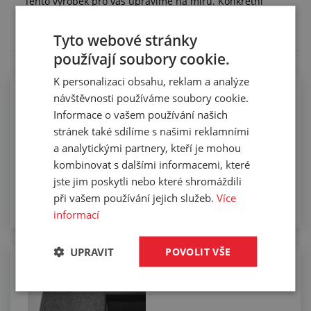
Tento výrobek pro vás upravíme na míru. Konkrétní
specifikaci budete moci upřesnit v poznámce u
objednávky.
Tyto webové stránky
používají soubory cookie.
K personalizaci obsahu, reklam a analýze
návštěvnosti používáme soubory cookie.
Informace o vašem používání našich
stránek také sdílíme s našimi reklamními
Lepení sendvičů
a analytickými partnery, kteří je mohou
kombinovat s dalšími informacemi, které
jste jim poskytli nebo které shromáždili
při vašem používání jejich služeb.
Více
informací
UPRAVIT
POVOLIT VŠE
Řezání lepených sendvičů