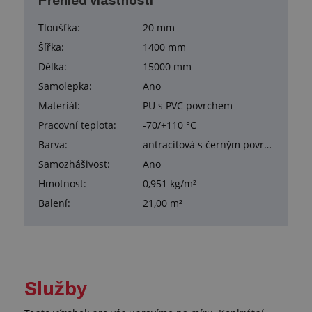
Přehled vlastností
Tloušťka:
20 mm
Šířka:
1400 mm
Délka:
15000 mm
Samolepka:
Ano
Materiál:
PU s PVC povrchem
Pracovní teplota:
-70/+110 °C
Barva:
antracitová s černým povrchem
Samozhášivost:
Ano
Hmotnost:
0,951 kg/m²
Balení:
21,00 m²
Služby