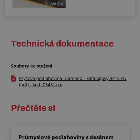
Technická dokumentace
Soubory ke stažení
Pryžová podlahovina Diamond - katalogový list v EN
(pdf) - kód: 05451xxx
Přečtěte si
Průmyslové podlahoviny s desénem