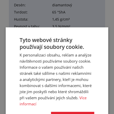
Desén:
diamantový
Tvrdost:
65 °ShA
Hustota:
1,45 g/cm³
Pevnost v tahu:
3.5 N/mm²
Tažnost:
250 %
Tyto webové stránky
Materiál:
SBR
používají soubory cookie.
Pracovní teplota:
-30/+70 °C
K personalizaci obsahu, reklam a analýze
Barva:
černá
návštěvnosti používáme soubory cookie.
Hmotnost:
4,750 kg/m²
Informace o vašem používání našich
Balení:
12,00 m²
stránek také sdílíme s našimi reklamními
a analytickými partnery, kteří je mohou
kombinovat s dalšími informacemi, které
jste jim poskytli nebo které shromáždili
při vašem používání jejich služeb.
Více
Služby
informací
Tento výrobek pro vás upravíme na míru. Konkrétní