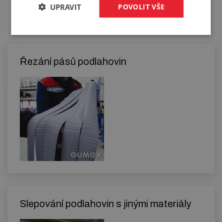
specifikaci budete moci upřesnit v poznámce u
UPRAVIT
POVOLIT VŠE
objednávky.
Řezání pásů podlahovin
Slepování podlahovin s jinými materiály