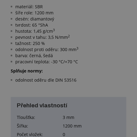
materiál: SBR
šíře role: 1200 mm
desén: diamantový
tvrdost: 65 °ShA
3
hustota: 1,45 g/cm
2
pevnost v tahu: 3,5 N/mm
tažnost: 250 %
3
odolnost proti oděru: 300 mm
barva: černá, šedá
pracovní teplota: -30 °C/+70 °C
Splňuje normy:
odolnost oděru dle DIN 53516
Přehled vlastností
Tloušťka:
3 mm
Šířka:
1200 mm
Počet vložek:
0