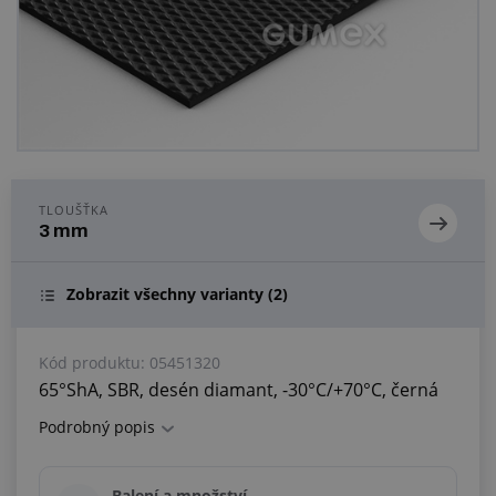
Centrum poptávek
Vše o nákupu
O nás a kariéra
TLOUŠŤKA
3 mm
Zobrazit všechny varianty
(2)
Kód produktu:
05451320
65°ShA, SBR, desén diamant, -30°C/+70°C, černá
Podrobný popis
Balení a množství