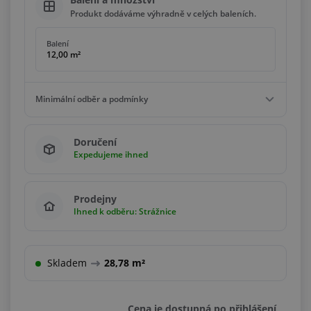
Produkt dodáváme výhradně v celých baleních.
Balení
12,00 m²
Minimální odběr a podmínky
Minimální odběr
Doručení
12,00 m²
Expedujeme ihned
Podmínky
Násobky
12,00 m²
Prodejny
Ihned k odběru: Strážnice
Skladem
28,78 m²
Cena je dostupná po přihlášení