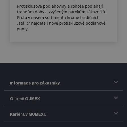
Protiskluzové podlahoviny a rohože podléhají
trendům doby a zvýšeným nárokům zákazníků.
Proto v našem sortimentu kromě tradičních
„stálic“ najdete i nové protiskluzové podlahové
gumy.
Informace pro zákazníky
Doprava a zasílání zboží
O firmě GUMEX
Obchodní podmínky
Představení firmy GUMEX
Kariéra v GUMEXU
Fakturace DPH
Certifikace ISO