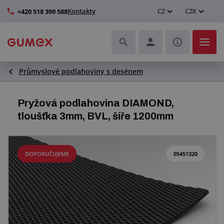
Kontakty
CZ
CZK
+420 518 399 588
Průmyslové podlahoviny s desénem
Hadice a jejich kompletace
Profily a výroba těsnění
Pryžová podlahovina DIAMOND,
tloušťka 3mm, BVL, šíře 1200mm
Technické plasty
Dopravníkové pásy a montáž
DOPORUČUJEME
05451320
Zlepšení pracovního prostředí
Další pryžové a plastové výrobky