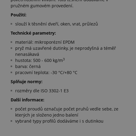
pružném gumovém provedení.
Použití:
slouží k těsnění dveří, oken, vrat, průlezů
Technické parametry:
materiál: mikroporézní EPDM
pryž má uzavřené dutinky, je neprodyšná a téměř
nenasákavá
3
hustota: 500 - 600 kg/m
barva: černá
pracovní teplota: -30 °C/+80 °C
Splňuje normy:
rozměry dle ISO 3302-1 E3
Další informace:
počet proudů označuje počet pruhů vedle sebe, ze
kterých je složeno jedno balení
vybrané typy profilů dodáváme i s dutinkou