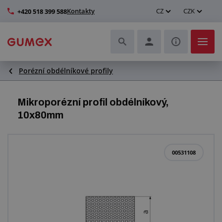
Kontakty
CZ
CZK
+420 518 399 588
Porézní obdélníkové profily
Hadice a jejich kompletace
Profily a výroba těsnění
Mikroporézní profil obdélníkový,
10x80mm
Technické plasty
Dopravníkové pásy a montáž
00531108
Zlepšení pracovního prostředí
Další pryžové a plastové výrobky