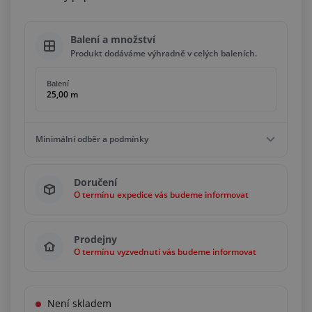
Balení a množství
Produkt dodáváme výhradně v celých baleních.
Balení
25,00 m
Minimální odběr a podmínky
Minimální odběr
Doručení
25,00 m
O termínu expedice vás budeme informovat
Podmínky
Násobky
25,00 m
Prodejny
O termínu vyzvednutí vás budeme informovat
Není skladem