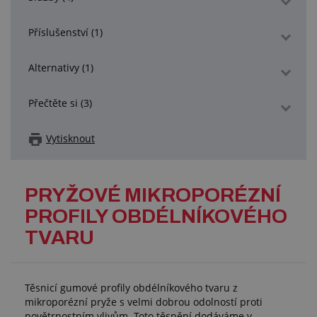
Příslušenství (1)
Alternativy (1)
Přečtěte si (3)
Vytisknout
PRYŽOVÉ MIKROPORÉZNÍ
PROFILY OBDÉLNÍKOVÉHO
TVARU
Těsnicí gumové profily obdélníkového tvaru z
mikroporézní pryže s velmi dobrou odolností proti
povětrnostním vlivům. Toto těsnění dodáváme v