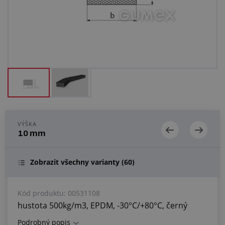
Centrum poptávek
Vše o nákupu
O nás a kariéra
VÝŠKA
10 mm
Zobrazit všechny varianty
(60)
Kód produktu:
00531108
hustota 500kg/m3, EPDM, -30°C/+80°C, černý
Podrobný popis