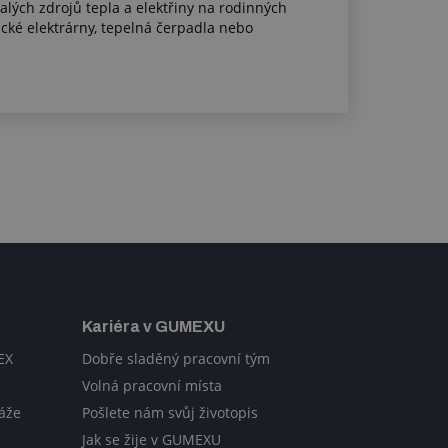
alých zdrojů tepla a elektřiny na rodinných
ické elektrárny, tepelná čerpadla nebo
Kariéra v GUMEXU
EX
Dobře sladěný pracovní tým
Volná pracovní místa
áže
Pošlete nám svůj životopis
Jak se žije v GUMEXU