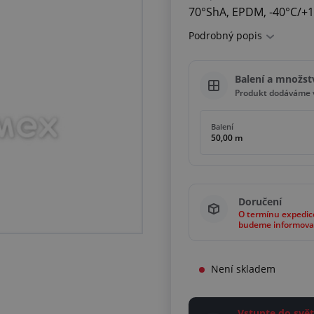
70°ShA, EPDM, -40°C/+1
Podrobný popis
Balení a množst
Produkt dodáváme v
Balení
50,00 m
Doručení
O termínu expedic
budeme informova
Není skladem
Vstupte do sv