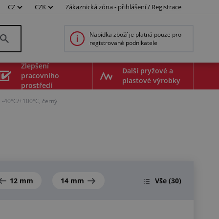
CZ
CZK
Zákaznická zóna - přihlášení
/
Registrace
Nabídka zboží je platná pouze pro
registrované podnikatele
Zlepšení
Další pryžové a
pracovního
plastové výrobky
prostředí
 -40°C/+100°C, černý
12 mm
14 mm
Vše
(30)
00595130