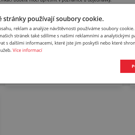
 stránky používají soubory cookie.
obsahu, reklam a analýze návštěvnosti používáme soubory cookie.
Řezání profilů na
ašich stránek také sdílíme s našimi reklamními a analytickými par
sekacím stroji
 s dalšími informacemi, které jste jim poskytli nebo které shro
služeb.
Více informací
P
Zjistit více