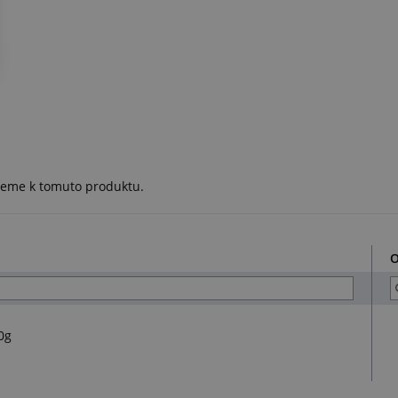
ujeme k tomuto produktu.
O
0g