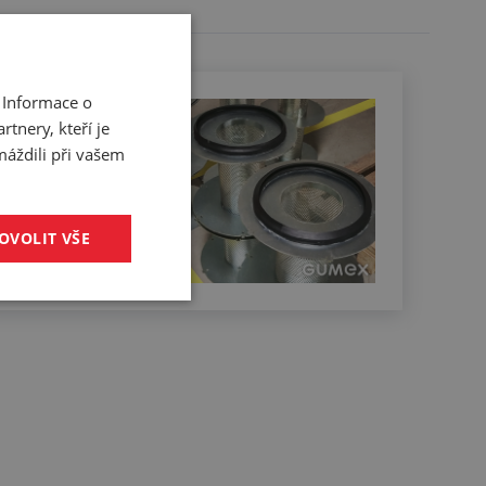
 Informace o
Slepování profilů
tnery, kteří je
do
máždili při vašem
požadovaných
tvarů
OVOLIT VŠE
Zjistit více