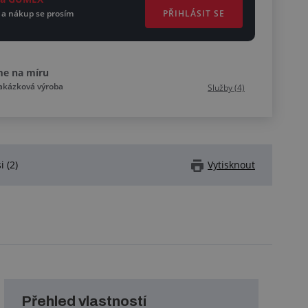
PŘIHLÁSIT SE
 a nákup se prosím
me na míru
zakázková výroba
Služby (4)
i (2)
Vytisknout
Přehled vlastností