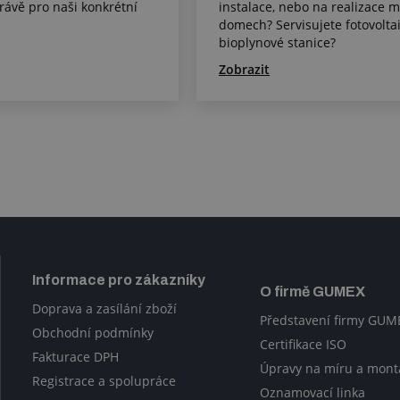
právě pro naši konkrétní
instalace, nebo na realizace m
domech? Servisujete fotovolta
bioplynové stanice?
Zobrazit
Informace pro zákazníky
O firmě GUMEX
Doprava a zasílání zboží
Představení firmy GUM
Obchodní podmínky
Certifikace ISO
Fakturace DPH
Úpravy na míru a mont
Registrace a spolupráce
Oznamovací linka