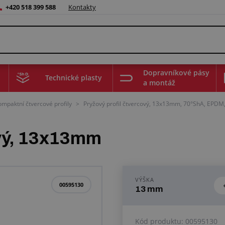
+420 518 399 588
Kontakty
Dopravníkové pásy
Technické plasty
a montáž
ompaktní čtvercové profily
>
Pryžový profil čtvercový, 13x13mm, 70°ShA, EPDM,
ový, 13x13mm
VÝŠKA
00595130
13 mm
Kód produktu:
00595130