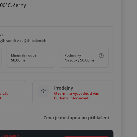
00°C, černý
ví
ýhradně v celých baleních.
Minimální odběr
Podmínky
50,00 m
Násobky
50,00 m
Prodejny
e vás
O termínu vyzvednutí vás
t
budeme informovat
Cena je dostupná po přihlášení
ěta GUMEX