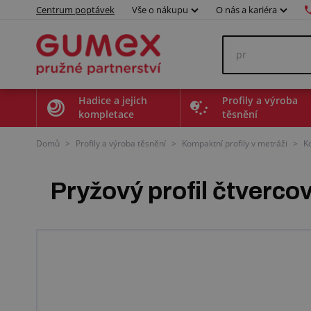
Centrum poptávek
Vše o nákupu
O nás a kariéra
Hadice a jejich
Profily a výroba
kompletace
těsnění
Domů
>
Profily a výroba těsnění
>
Kompaktní profily v metráži
>
K
Pryžový profil čtverc