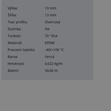
Výška:
13 mm
Šířka:
13 mm
Tvar profilu:
čtvercový
Dutinka:
Ne
Tvrdost:
70 °ShA
Materiál:
EPDM
Pracovní teplota:
-40/+100 °C
Barva:
černá
Hmotnost:
0,022 kg/m
Balení:
50,00 m