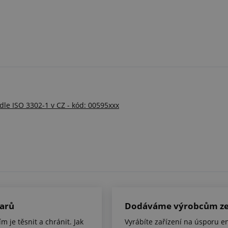
 dle ISO 3302-1 v CZ - kód: 00595xxx
varů
Dodáváme výrobcům zel
m je těsnit a chránit. Jak
Vyrábíte zařízení na úsporu e