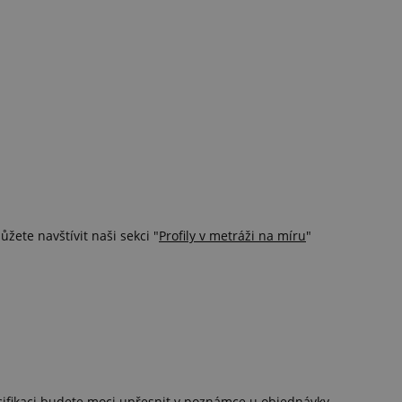
žete navštívit naši sekci "
Profily v metráži na míru
"
cifikaci budete moci upřesnit v poznámce u objednávky.