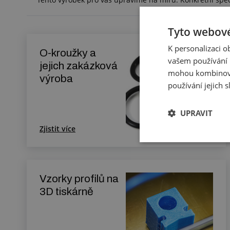
Tyto webové
K personalizaci 
O-kroužky a
vašem používání n
jejich zakázková
mohou kombinovat
výroba
používání jejich 
UPRAVIT
Zjistit více
Vzorky profilů na
3D tiskárně