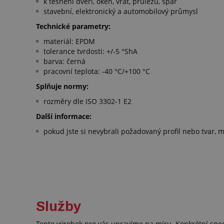
k těsnění dveří, oken, vrat, průlezů, spár
stavební, elektronický a automobilový průmysl
Technické parametry:
materiál: EPDM
tolerance tvrdosti: +/-5 °ShA
barva: černá
pracovní teplota: -40 °C/+100 °C
Splňuje normy:
rozměry dle ISO 3302-1 E2
Další informace:
pokud jste si nevybrali požadovaný profil nebo tvar, mů
Služby
Tento výrobek pro vás upravíme na míru. Konkrétní spe