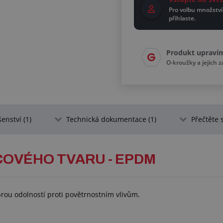
Pro volbu množství
přihlaste.
Produkt upraví
O-kroužky a jejich 
šenství (1)
Technická dokumentace (1)
Přečtěte s
COVÉHO TVARU - EPDM
brou odolností proti povětrnostním vlivům.