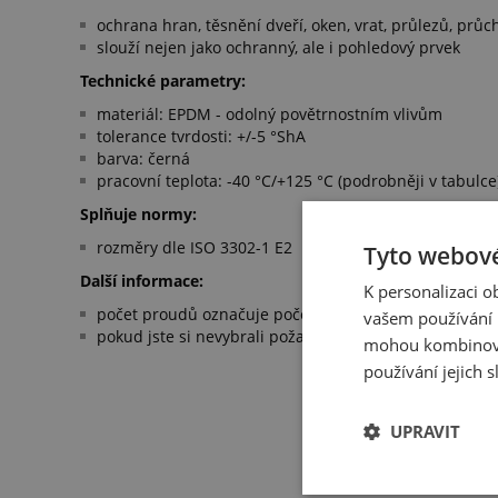
ochrana hran, těsnění dveří, oken, vrat, průlezů, prů
slouží nejen jako ochranný, ale i pohledový prvek
Technické parametry:
materiál: EPDM - odolný povětrnostním vlivům
tolerance tvrdosti: +/-5 °ShA
barva: černá
pracovní teplota: -40 °C/+125 °C (podrobněji v tabulce
Splňuje normy:
rozměry dle ISO 3302-1 E2
Tyto webové
Další informace:
K personalizaci 
počet proudů označuje počet pruhů vedle sebe, ze kte
vašem používání n
pokud jste si nevybrali požadovaný profil nebo tvar, m
mohou kombinovat
používání jejich 
UPRAVIT