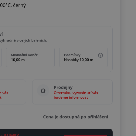
00°C, černý
ví
ýhradně v celých baleních.
Minimální odběr
Podmínky
10,00 m
Násobky
10,00 m
Prodejny
e vás
O termínu vyzvednutí vás
t
budeme informovat
Cena je dostupná po přihlášení
ěta GUMEX