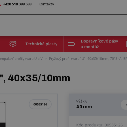
+420 518 399 588
Kontakty
Dopravníkové pásy
Technické plasty
a montáž
ompaktní profily tvaru U a V
>
Pryžový profil tvaru "U", 40x35/10mm, 70°ShA, E
"U", 40x35/10mm
VÝŠKA
00535126
40 mm
Kód produktu:
00535126