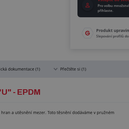
Pro volbu množství
přihlaste.
Produkt upraví
Slepování profilů d
ická dokumentace (1)
Přečtěte si (1)
U" - EPDM
u hran a utěsnění mezer. Toto těsnění dodáváme v pružném