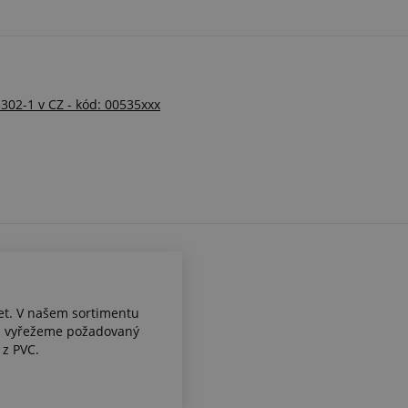
3302-1 v CZ - kód: 00535xxx
et. V našem sortimentu
ám vyřežeme požadovaný
 z PVC.