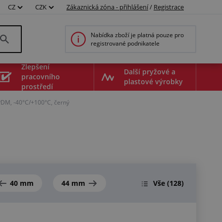
CZ
CZK
Zákaznická zóna - přihlášení
/
Registrace
Nabídka zboží je platná pouze pro
registrované podnikatele
Zlepšení
Další pryžové a
pracovního
plastové výrobky
prostředí
PDM, -40°C/+100°C, černý
40 mm
44 mm
Vše
(128)