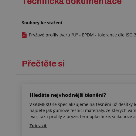
Technická dokumentace
Soubory ke stažení
Pryžové profily tvaru "U" - EPDM - tolerance dle ISO 
Přečtěte si
Hledáte nejvhodnější těsnění?
V GUMEXU se specializujeme na těsnění už desítky l
najdete jak gumové těsnicí materiály, ze kterých v
tvar, tak i profily z pryže, termoplastické, silikonové a
Zobrazit