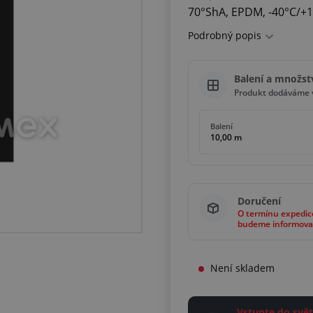
70°ShA, EPDM, -40°C/+1
Podrobný popis
Balení a množst
Produkt dodáváme v
Balení
10,00 m
Doručení
O termínu expedic
budeme informova
Není skladem
Vstupte do sv