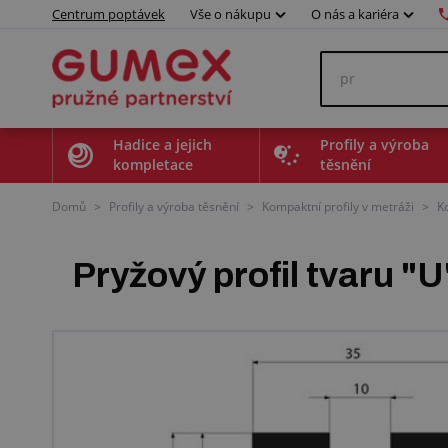
Centrum poptávek
Vše o nákupu
O nás a kariéra
Hadice a jejich
Profily a výroba
kompletace
těsnění
Domů
>
Profily a výroba těsnění
>
Kompaktní profily v metráži
>
K
Pryžový profil tvaru 