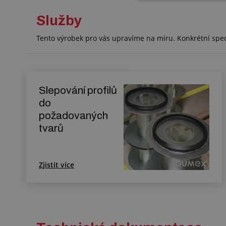
Služby
Tento výrobek pro vás upravíme na míru. Konkrétní spe
Slepování profilů
do
požadovaných
tvarů
Zjistit více