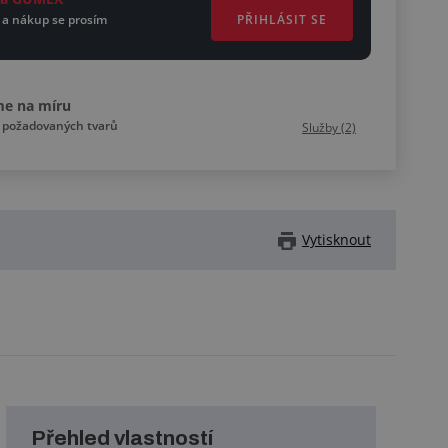
PŘIHLÁSIT SE
 a nákup se prosím
me na míru
o požadovaných tvarů
Služby (2)
Vytisknout
Přehled vlastností