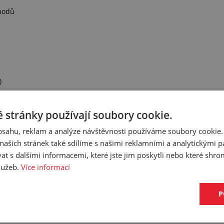
chodů
)
 stránky používají soubory cookie.
obsahu, reklam a analýze návštěvnosti používáme soubory cookie.
rých je složeno jedno balení
ašich stránek také sdílíme s našimi reklamními a analytickými par
ůžete navštívit naši sekci
"Profily v metráži na míru"
 s dalšími informacemi, které jste jim poskytli nebo které shro
služeb.
Více informací
P