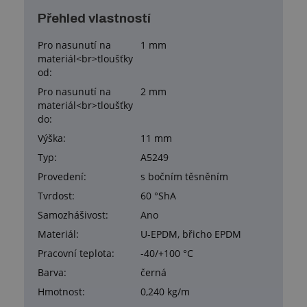
Přehled vlastností
Pro nasunutí na
1 mm
materiál<br>tloušťky
od:
Pro nasunutí na
2 mm
materiál<br>tloušťky
do:
Výška:
11 mm
Typ:
A5249
Provedení:
s bočním těsněním
Tvrdost:
60 °ShA
Samozhášivost:
Ano
Materiál:
U-EPDM, břicho EPDM
Pracovní teplota:
-40/+100 °C
Barva:
černá
Hmotnost:
0,240 kg/m