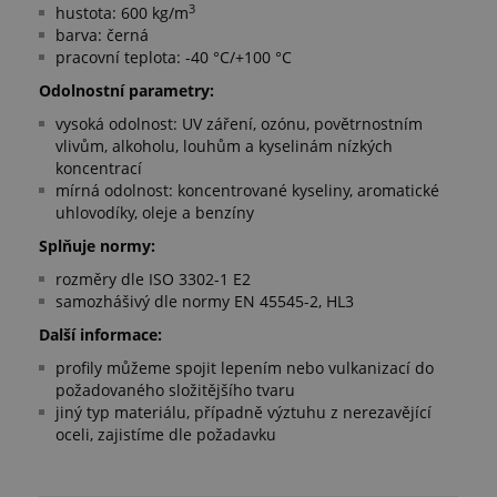
3
hustota: 600 kg/m
barva: černá
pracovní teplota: -40 °C/+100 °C
Odolnostní parametry:
vysoká odolnost: UV záření, ozónu, povětrnostním
vlivům, alkoholu, louhům a kyselinám nízkých
koncentrací
mírná odolnost: koncentrované kyseliny, aromatické
uhlovodíky, oleje a benzíny
Splňuje normy:
rozměry dle ISO 3302-1 E2
samozhášivý dle normy EN 45545-2, HL3
Další informace:
profily můžeme spojit lepením nebo vulkanizací do
požadovaného složitějšího tvaru
jiný typ materiálu, případně výztuhu z nerezavějící
oceli, zajistíme dle požadavku