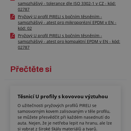
samozhášivý - tolerance dle ISO 3302-1 v CZ - kód:
02787
Pryžový U profil PIRELI s bočním těsněním -
samozhášivý - atest pro mikroporézní EPDM v EN -
kód: 02
Pryžový U profil PIRELI s bočním těsněním -
samozhášivý - atest pro kompaktní EPDM v EN - kód:
02787
Přečtěte si
Těsnicí U profily s kovovou výztuhou
O užitečnosti pryžových profilů PIRELI se
samosvorným kovem zalisovaným v těle profilu,
se můžete přesvědčit při každém nasednutí do
auta. Nejen, že je netřeba lepit na hranu, ale lze
si vybrat z široké škály materiálů a tvarů.