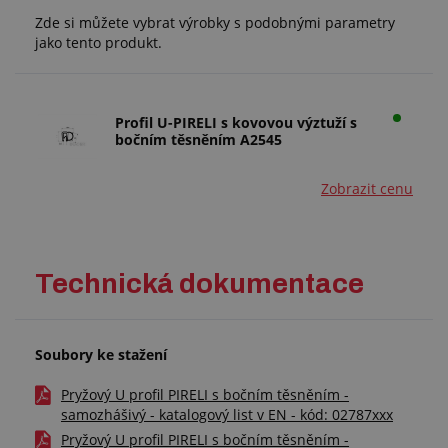
Zde si můžete vybrat výrobky s podobnými parametry
jako tento produkt.
Profil U-PIRELI s kovovou výztuží s
bočním těsněním A2545
Zobrazit cenu
Technická dokumentace
Soubory ke stažení
Pryžový U profil PIRELI s bočním těsněním -
samozhášivý - katalogový list v EN - kód: 02787xxx
Pryžový U profil PIRELI s bočním těsněním -