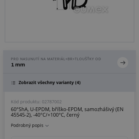
Centrum poptávek
Vše o nákupu
O nás a kariéra
PRO NASUNUTÍ NA MATERIÁL<BR>TLOUŠŤKY OD
1 mm
Zobrazit všechny varianty
(4)
Kód produktu:
02787002
60°ShA, U-EPDM, bříško-EPDM, samozhášivý (EN
45545-2), -40°C/+100°C, černý
Podrobný popis