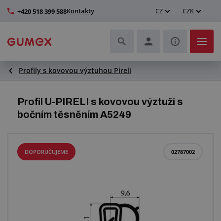
Kontakty
CZ
CZK
+420 518 399 588
Profily s kovovou výztuhou Pireli
Hadice a jejich kompletace
Profily a výroba těsnění
Profil U-PIRELI s kovovou výztuží s
bočním těsněním A5249
Technické plasty
Dopravníkové pásy a montáž
DOPORUČUJEME
02787002
Zlepšení pracovního prostředí
Další pryžové a plastové výrobky