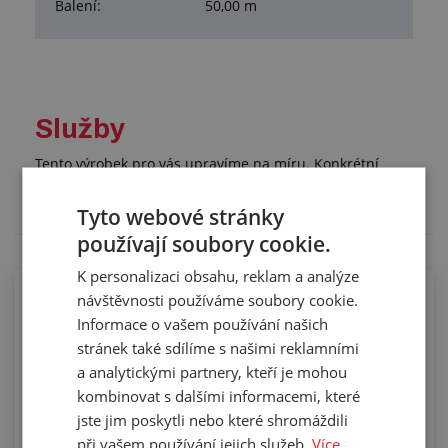
Balení:
50,00 m
Služby
Tento výrobek pro vás upravíme na míru. Konkrétní
specifikaci budete moci upřesnit v poznámce u
objednávky.
Tyto webové stránky
používají soubory cookie.
K personalizaci obsahu, reklam a analýze
návštěvnosti používáme soubory cookie.
Krácení profilů PIRELI
Informace o vašem používání našich
stránek také sdílíme s našimi reklamními
a analytickými partnery, kteří je mohou
kombinovat s dalšími informacemi, které
jste jim poskytli nebo které shromáždili
při vašem používání jejich služeb.
Více