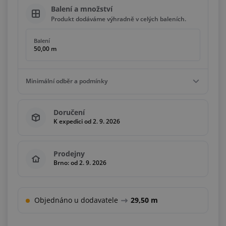
Balení a množství
Produkt dodáváme výhradně v celých baleních.
Balení
50,00 m
Minimální odběr a podmínky
Minimální odběr
Doručení
50,00 m
K expedici od 2. 9. 2026
Podmínky
Násobky
50,00 m
Prodejny
Brno: od 2. 9. 2026
Objednáno u dodavatele
29,50 m