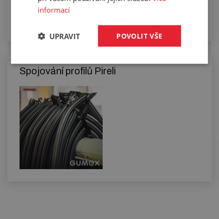
informací
UPRAVIT
POVOLIT VŠE
Spojování profilů Pireli