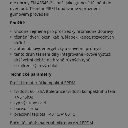
dle normy EN 45545-2 slouží jako gumové těsnění do
dveří aut. Těsnění PIRELI dodáváme v pružném
gumovém provedení.
Použití:
vhodné zejména pro prostředky hromadné dopravy
těsnění dveří, oken, kabin, klapek, kapot, rozvodných
skříní
automobilový, energetický a stavební průmysl
tento druh těsnění díky integrované kovové výztuži
drží velmi dobře na hraně různých typů
strojírenských výrobků
Technické parametry:
Profil U: materiál kompaktní EPDM
tvrdost: 60 °ShA (tolerance tvrdosti kompaktního těla :
+/-5 °ShA)
typ výztuhy: ocel
barva: černá
pracovní teplota: -40 °C/+100 °C
Boční těsnění: materiál mikroporézní EPDM