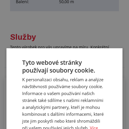
Balení:
50,00 m
Služby
Tento výrobek pro vás upravíme na míru. Konkrétní
specifikaci budete moci upřesnit v poznámce u
objednávky.
Tyto webové stránky
používají soubory cookie.
K personalizaci obsahu, reklam a analýze
návštěvnosti používáme soubory cookie.
Krácení profilů PIRELI
Informace o vašem používání našich
stránek také sdílíme s našimi reklamními
a analytickými partnery, kteří je mohou
kombinovat s dalšími informacemi, které
jste jim poskytli nebo které shromáždili
při vašem používání jejich služeb.
Více