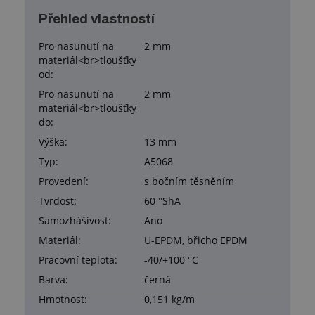
Přehled vlastností
Pro nasunutí na
2 mm
materiál<br>tloušťky
od:
Pro nasunutí na
2 mm
materiál<br>tloušťky
do:
Výška:
13 mm
Typ:
A5068
Provedení:
s bočním těsněním
Tvrdost:
60 °ShA
Samozhášivost:
Ano
Materiál:
U-EPDM, břicho EPDM
Pracovní teplota:
-40/+100 °C
Barva:
černá
Hmotnost:
0,151 kg/m