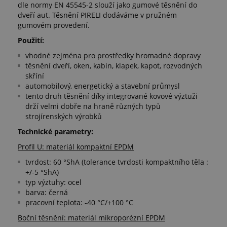
dle normy EN 45545-2 slouží jako gumové těsnění do
dveří aut. Těsnění PIRELI dodáváme v pružném
gumovém provedení.
Použití:
vhodné zejména pro prostředky hromadné dopravy
těsnění dveří, oken, kabin, klapek, kapot, rozvodných
skříní
automobilový, energetický a stavební průmysl
tento druh těsnění díky integrované kovové výztuži
drží velmi dobře na hraně různých typů
strojírenských výrobků
Technické parametry:
Profil U: materiál kompaktní EPDM
tvrdost: 60 °ShA (tolerance tvrdosti kompaktního těla :
+/-5 °ShA)
typ výztuhy: ocel
barva: černá
pracovní teplota: -40 °C/+100 °C
Boční těsnění: materiál mikroporézní EPDM