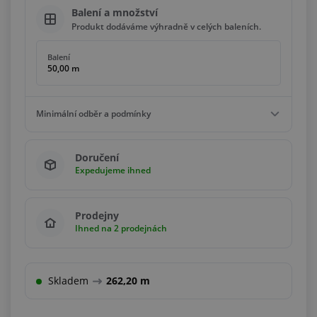
Balení a množství
Produkt dodáváme výhradně v celých baleních.
Balení
50,00 m
Minimální odběr a podmínky
Minimální odběr
Doručení
50,00 m
Expedujeme ihned
Podmínky
Násobky
50,00 m
Prodejny
Ihned na 2 prodejnách
Skladem
262,20 m