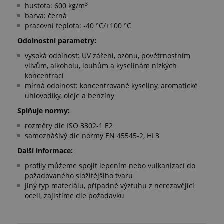
3
hustota: 600 kg/m
barva: černá
pracovní teplota: -40 °C/+100 °C
Odolnostní parametry:
vysoká odolnost: UV záření, ozónu, povětrnostním
vlivům, alkoholu, louhům a kyselinám nízkých
koncentrací
mírná odolnost: koncentrované kyseliny, aromatické
uhlovodíky, oleje a benzíny
Splňuje normy:
rozměry dle ISO 3302-1 E2
samozhášivý dle normy EN 45545-2, HL3
Další informace:
profily můžeme spojit lepením nebo vulkanizací do
požadovaného složitějšího tvaru
jiný typ materiálu, případně výztuhu z nerezavějící
oceli, zajistíme dle požadavku