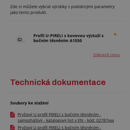
Zde si můžete vybrat výrobky s podobnými parametry
jako tento produkt.
Profil U-PIRELI s kovovou výztuží s
bočním těsněním A1550
Zobrazit cenu
Technická dokumentace
Soubory ke stažení
Pryžový U profil PIRELI s bočním těsněním -
samozhášivý - katalogový list v EN - kód: 02787xxx
Pryžový U profil PIRELI s bočním těsněním -