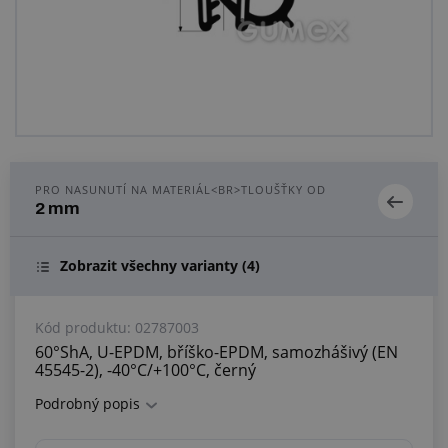
Centrum poptávek
Vše o nákupu
O nás a kariéra
PRO NASUNUTÍ NA MATERIÁL<BR>TLOUŠŤKY OD
2 mm
Zobrazit všechny varianty
(4)
Kód produktu:
02787003
60°ShA, U-EPDM, bříško-EPDM, samozhášivý (EN
45545-2), -40°C/+100°C, černý
Podrobný popis