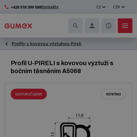
Kontakty
CZ
CZK
+420 518 399 588
Profily s kovovou výztuhou Pireli
Hadice a jejich kompletace
Profily a výroba těsnění
Profil U-PIRELI s kovovou výztuží s
bočním těsněním A5068
Technické plasty
Dopravníkové pásy a montáž
DOPORUČUJEME
02787003
Zlepšení pracovního prostředí
Další pryžové a plastové výrobky