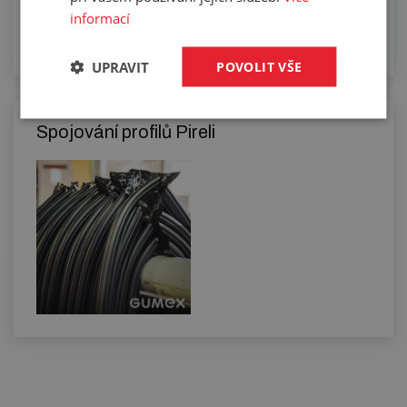
informací
UPRAVIT
POVOLIT VŠE
Spojování profilů Pireli