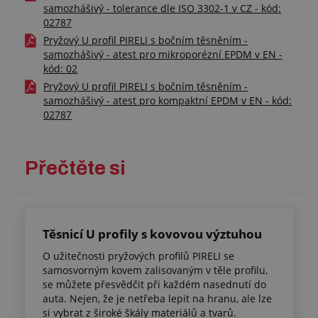
samozhášivý - tolerance dle ISO 3302-1 v CZ - kód:
02787
Pryžový U profil PIRELI s bočním těsněním -
samozhášivý - atest pro mikroporézní EPDM v EN -
kód: 02
Pryžový U profil PIRELI s bočním těsněním -
samozhášivý - atest pro kompaktní EPDM v EN - kód:
02787
Přečtěte si
Těsnicí U profily s kovovou výztuhou
O užitečnosti pryžových profilů PIRELI se
samosvorným kovem zalisovaným v těle profilu,
se můžete přesvědčit při každém nasednutí do
auta. Nejen, že je netřeba lepit na hranu, ale lze
si vybrat z široké škály materiálů a tvarů.