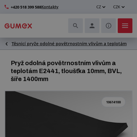
Kontakty
CZ
CZK
+420 518 399 588
Těsnicí pryže odolné povětrnostním vlivům a teplotám
Hadice a jejich kompletace
Profily a výroba těsnění
Pryž odolná povětrnostním vlivům a
teplotám E2441, tloušťka 10mm, BVL,
Technické plasty
šíře 1400mm
Dopravníkové pásy a montáž
10614100
Zlepšení pracovního prostředí
Další pryžové a plastové výrobky