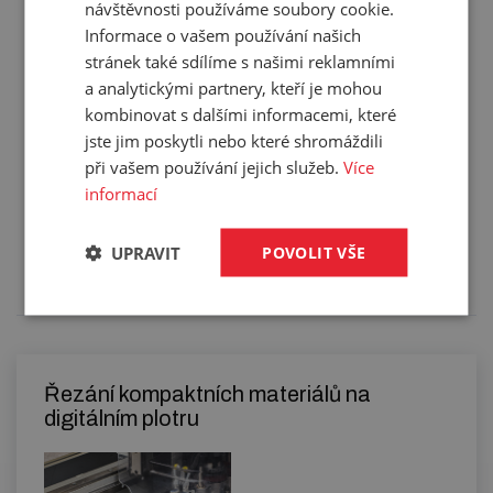
Barva:
černá
návštěvnosti používáme soubory cookie.
Hmotnost:
11,243 kg/m²
Informace o vašem používání našich
stránek také sdílíme s našimi reklamními
Balení:
7,00 m²
a analytickými partnery, kteří je mohou
kombinovat s dalšími informacemi, které
jste jim poskytli nebo které shromáždili
při vašem používání jejich služeb.
Více
Služby
informací
Tento výrobek pro vás upravíme na míru. Konkrétní
UPRAVIT
POVOLIT VŠE
specifikaci budete moci upřesnit v poznámce u
objednávky.
Řezání kompaktních materiálů na
digitálním plotru