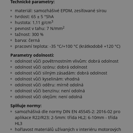
Technické parametry:
materiál: samozhášivé EPDM, zesíťované sírou
tvrdost: 65 ± 5 °ShA
3
hustota: 1,11 g/cm
2
pevnost v tahu: 7 N/mm
tažnost: 300 %
barva: černá
pracovní teplota: -35 °C/+100 °C (krátkodobě +120 °C)
Parametry odolnosti:
odolnost vůči povětrnostním vlivům: dobrá odolnost
odolnost vůči ozónu: dobrá odolnost
odolnost vůči silným zásadám: dobrá odolnost
odolnost vůči kyselinám: vhodná
odolnost vůči oděru: mírně odolná
odolnost vůči benzínu: není odolná
odolnost vůči olejům: není odolná
Splňuje normy:
samozhášivá dle normy DIN EN 45545-2: 2016-02 pro
aplikace R22/R23; 2-5mm: třída HL2; 6-10mm - třída
HL3
hořlavost materiálů užívaných v interiéru motorových