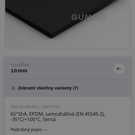
Centrum poptávek
Vše o nákupu
O nás a kariéra
TLOUŠŤKA
10 mm
Zobrazit všechny varianty
(7)
Kód produktu:
10614100
65°ShA, EPDM, samozhášivá (EN 45545-2),
-35°C/+100°C, černá
Podrobný popis