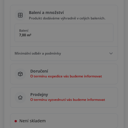
Balení a množství
Produkt dodáváme výhradně v celých baleních.
Balení
7,00 m²
Minimální odběr a podmínky
Minimální odběr
Doručení
7,00 m²
O termínu expedice vás budeme informovat
Podmínky
Násobky
7,00 m²
Prodejny
O termínu vyzvednutí vás budeme informovat
Není skladem