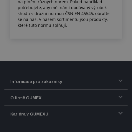
na plnění různých norem. Pokud například
potřebujete, aby měl námi dodávaný výrobek
shodu s drážní normou ČSN EN 45545, obraťte
se na nás. V našem sortimentu jsou produkty,
které tuto normu splňují.
Informace pro zákazníky
Doprava a zasílání zboží
O firmě GUMEX
Obchodní podmínky
Představení firmy GUMEX
Kariéra v GUMEXU
Fakturace DPH
Certifikace ISO
Dobře sladěný pracovní tým