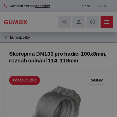
Kontakty
CZ
CZK
+420 518 399 588
Eurospojky
Hadice a jejich kompletace
Profily a výroba těsnění
Skořepina DN100 pro hadici 100x8mm,
rozsah upínání 114-119mm
Technické plasty
Dopravníkové pásy a montáž
DOPORUČUJEME
00859100
Zlepšení pracovního prostředí
Další pryžové a plastové výrobky