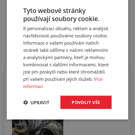
Tyto webové stránky
používají soubory cookie.
Služby
K personalizaci obsahu, reklam a analýze
návštěvnosti používáme soubory cookie.
Tento výrobek pro vás upravíme na míru. Konkrétní
Informace o vašem používání našich
specifikaci budete moci upřesnit v poznámce u
objednávky.
stránek také sdílíme s našimi reklamními
a analytickými partnery, kteří je mohou
kombinovat s dalšími informacemi, které
jste jim poskytli nebo které shromáždili
při vašem používání jejich služeb.
Více
Osazování tlakosacích hadic pomocí
skořepin
informací
UPRAVIT
POVOLIT VŠE