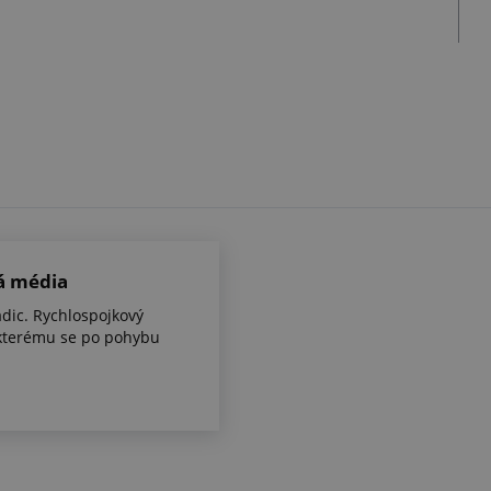
á média
dic. Rychlospojkový
kterému se po pohybu