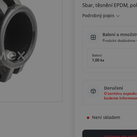
5bar, těsnění EPDM, po
Podrobný popis
Balení a množst
Produkt dodáváme v
Balení
1,00 ks
Doručení
O termínu expedic
budeme informova
Není skladem
Vstupte do sv