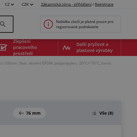
CZ
CZK
Zákaznická zóna - přihlášení
/
Registrace
Nabídka zboží je platná pouze pro
registrované podnikatele
Zlepšení
Další pryžové a
pracovního
plastové výrobky
prostředí
ci 100mm, 5bar, těsnění EPDM, polypropylen, -20°C/+70°C, černá
76 mm
Vše
(8)