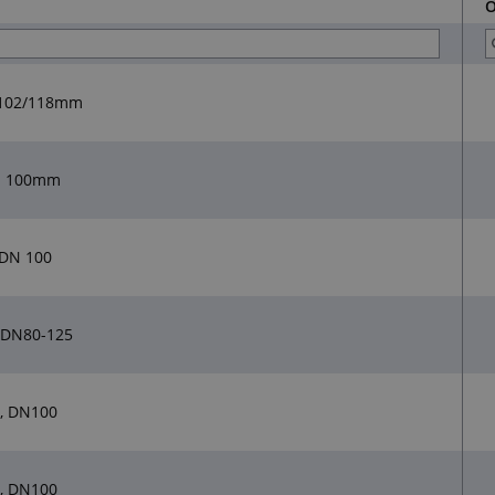
O
 102/118mm
ci 100mm
 DN 100
 DN80-125
, DN100
, DN100