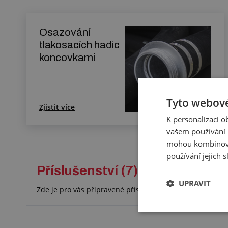
Osazování
tlakosacích hadic
koncovkami
Tyto webové
Zjistit více
K personalizaci 
vašem používání n
mohou kombinovat
používání jejich 
Příslušenství (7)
UPRAVIT
Zde je pro vás připravené příslušenství, které doporuč