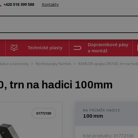
+420 518 399 588
Kontakty
Dopravníkové pásy
Technické plasty
a montáž
edukce a koncovky
>
Rychlospojky Kamlok
>
KAMLOK spojka DN100, trn na hadi
 trn na hadici 100mm
NA PRŮMĚR HADICE
01772100
100 mm
Kód produktu:
01772100