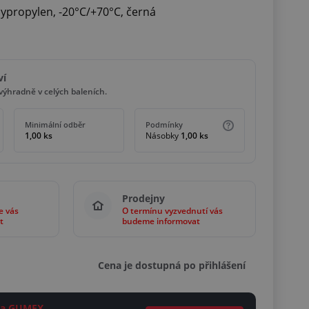
lypropylen, -20°C/+70°C, černá
ví
ýhradně v celých baleních.
Minimální odběr
Podmínky
1,00 ks
Násobky
1,00 ks
Prodejny
e vás
O termínu vyzvednutí vás
t
budeme informovat
Cena je dostupná po přihlášení
ěta GUMEX