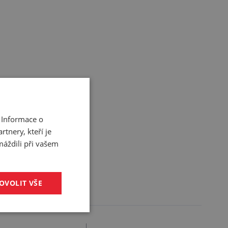
 Informace o
tnery, kteří je
máždili při vašem
OVOLIT VŠE