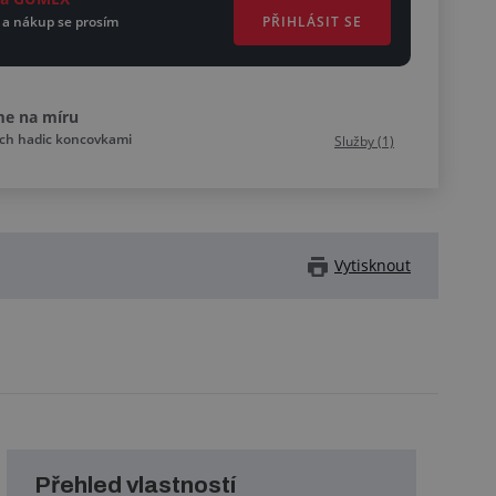
PŘIHLÁSIT SE
 a nákup se prosím
me na míru
ích hadic koncovkami
Služby (1)
Vytisknout
Přehled vlastností