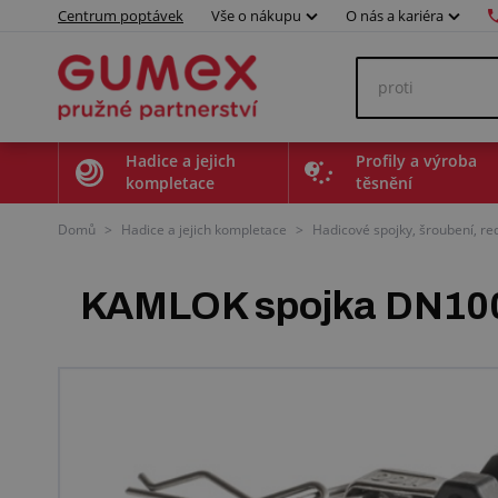
Centrum poptávek
Vše o nákupu
O nás a kariéra
Hadice a jejich
Profily a výroba
kompletace
těsnění
Domů
>
Hadice a jejich kompletace
>
Hadicové spojky, šroubení, r
KAMLOK spojka DN100,